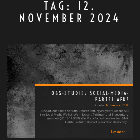
TAG:
12.
NOVEMBER 2024
OBS-STUDIE: SOCIAL-MEDIA-
PARTEI AFD?
Posted on
12. November 2024
Eine aktuelle Studie der Otto-Brenner-Stiftung analysiert, wie die AfD
ihre Social-Media-Wahlkämpfe in Sachsen, Thüringen und Brandenburg
gestaltete (VÖ: 18.11.2024). Was: VisualRadio-Interview Wer: Maik
Fielitz, Co-Autor, Head of Research on Democracy…
Lies mehr ...