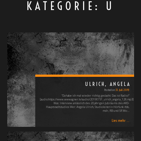
KATEGORIE:
U
ULRICH, ANGELA
Posted on
31. Juli 2019
"Da habe ich mal wieder richtig gedacht: Das ist Radio!"
[audio:https://www.wwwagner.tv/audio/20190731_ulrich_angela_128.mp3]
Was: Interview anlässlich des 20jährigen Jubiläums des ARD-
Hauptstadtstudios Wer: Angela Ulrich, Studioleiterin Hörfunk rbb,
mdr, RB und SR Wo:…
Lies mehr ...