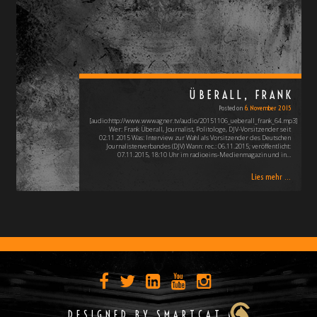
ÜBERALL, FRANK
Posted on
6. November 2015
[audio:http://www.wwwagner.tv/audio/20151106_ueberall_frank_64.mp3]
Wer: Frank Überall, Journalist, Politologe, DJV-Vorsitzender seit
02.11.2015 Was: Interview zur Wahl als Vorsitzender des Deutschen
Journalistenverbandes (DJV) Wann: rec.: 06.11.2015; veröffentlicht:
07.11.2015, 18:10 Uhr im radioeins-Medienmagazin und in…
Lies mehr ...
DESIGNED BY SMARTCAT