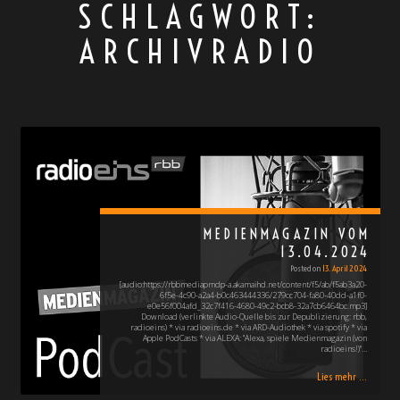
SCHLAGWORT:
ARCHIVRADIO
MEDIENMAGAZIN VOM
13.04.2024
Posted on
13. April 2024
[audio:https://rbbmediapmdp-a.akamaihd.net/content/f5/ab/f5ab3a20-
6f5e-4c90-a2a4-b0c463444336/279cc704-fa80-40dd-a1f0-
e0e56f004afd_32c7f416-4680-49c2-bcb8-32a7cb6464bc.mp3]
Download (verlinkte Audio-Quelle bis zur Depublizierung: rbb,
radioeins) * via radioeins.de * via ARD-Audiothek * via spotify * via
Apple PodCasts * via ALEXA: "Alexa, spiele Medienmagazin (von
radioeins!)"…
Lies mehr ...