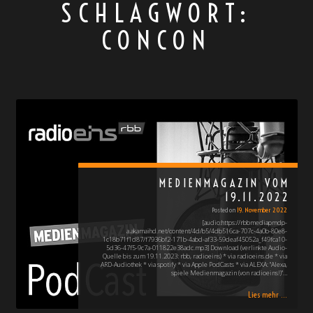
SCHLAGWORT:
CONCON
MEDIENMAGAZIN VOM
19.11.2022
Posted on
19. November 2022
[audio:https://rbbmediapmdp-
a.akamaihd.net/content/4d/b5/4db516ca-707c-4a0b-80e8-
1c18b71f1d87/f7936bf2-171b-4abd-af33-59deaf45052a_f49fca10-
5d36-47f5-9c7a-011822e38adc.mp3] Download (verlinkte Audio-
Quelle bis zum 19.11.2023: rbb, radioeins) * via radioeins.de * via
ARD-Audiothek * via spotify * via Apple PodCasts * via ALEXA: "Alexa,
spiele Medienmagazin (von radioeins!)"…
Lies mehr ...