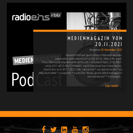
MEDIENMAGAZIN VOM
20.11.2021
Posted on
20. November 2021
Gesamt-PodCast: [audio:https://rbbmediapmdp-
a.akamaihd.net/content/42/1d/421df53c-34fe-43fe-a0c8-
716cc398e5a2/b29ac484-a4f6-4d50-a7b7-90549e6f1bb0_57367987-
e42a-47c1-a815-96c17494a881.mp3] Download (verlinkte Audio-
Quelle bis zum 20.11.2022: rbb, radioeins) * via radioeins.de * via
ARD-Audiothek * via spotify * via ALEXA: "Alexa, spiele Medienmagazin
von radioeins!" * via Google…
Lies mehr ...