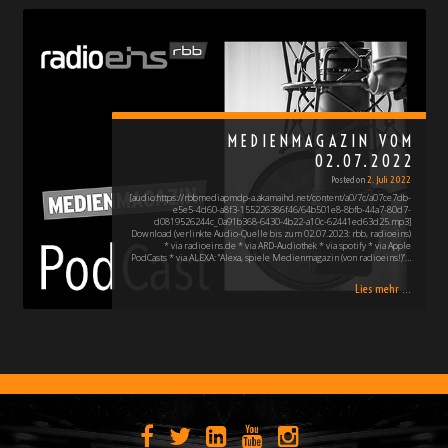
MEDIENMAGAZIN VOM
02.07.2022
Posted on
2. Juli 2022
[audio:https://rbbmediapmdp-a.akamaihd.net/content/a0/7c/a07ce7db-
e5e5-4d60-a8f3-155226386f46/64b501e8-8bfb-44a7-80d7-
d0819526244c_0a91b368-6430-4b22-a10c-62441ed63d25.mp3]
Download (verlinkte Audio-Quelle bis zum 02.07.2023: rbb, radioeins)
* via radioeins.de * via ARD-Audiothek * via spotify * via Apple
PodCasts * via ALEXA: "Alexa, spiele Medienmagazin (von radioeins!)"…
Lies mehr ...