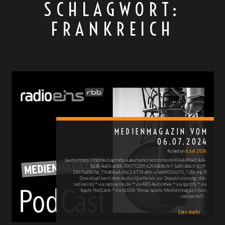
SCHLAGWORT:
FRANKREICH
MEDIENMAGAZIN VOM
06.07.2024
Posted on
6. Juli 2024
[audio:https://rbbmediapmdp-a.akamaihd.net/content/49/a4/49a414a5-
9a38-4a65-a688-39077229142f/44b8cfe7-5af0-4bb3-907f-
33975a08cfac_f1b4b8a4-d6c2-4774-a8fc-a7eb8f65dd10_128k.mp3]
Download (verlinkte Audio-Quelle bis zur Depublizierung: rbb,
radioeins) * via radioeins.de * via ARD-Audiothek * via spotify * via
Apple PodCasts * via ALEXA: "Alexa, spiele Medienmagazin (von
radioeins!)"…
Lies mehr ...