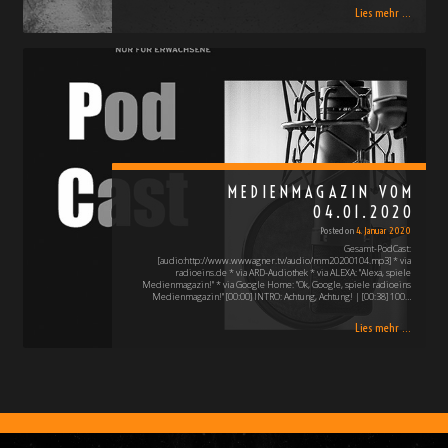
Lies mehr ...
MEDIENMAGAZIN VOM
04.01.2020
Posted on
4. Januar 2020
Gesamt-PodCast:
[audio:http://www.wwwagner.tv/audio/mm20200104.mp3] * via
radioeins.de * via ARD-Audiothek * via ALEXA: "Alexa, spiele
Medienmagazin!" * via Google Home: "Ok, Google, spiele radioeins
Medienmagazin!" [00:00] INTRO: Achtung, Achtung! | [00:38] 100…
Lies mehr ...