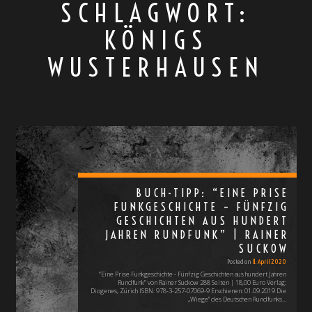
SCHLAGWORT:
KÖNIGS
WUSTERHAUSEN
BUCH-TIPP: “EINE PRISE
FUNKGESCHICHTE – FÜNFZIG
GESCHICHTEN AUS HUNDERT
JAHREN RUNDFUNK” | RAINER
SUCKOW
Posted on
11. April 2020
“Eine Prise Funkgeschichte - Fünfzig Geschichten aus hundert Jahren
Rundfunk” von Rainer Suckow 288 Seiten | 18,00 Euro Verlag:
Diogenes, Zürich ISBN: 978-3-257-07069-9 Erschienen: 01.09.2019 Die
„Wiege" des Deutschen Rundfunks…