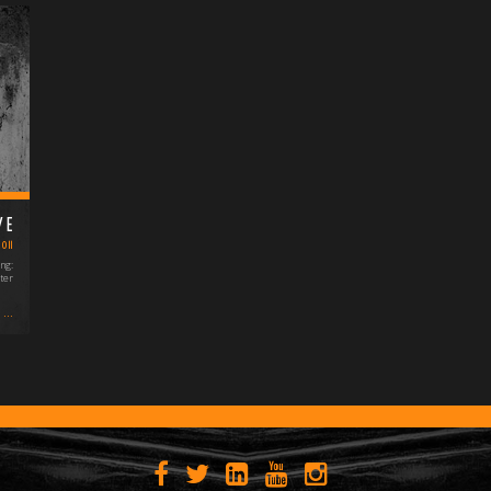
VE
2011
ng:
ter
...