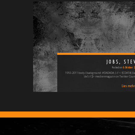
JOBS, STE
Posted on
6. Oktober 
1955-2011 body { background: #DADADA; } // < ![CDATA[ {la
'de'} // ]]> medienmagazin on Twitter Coun
Lies mehr 