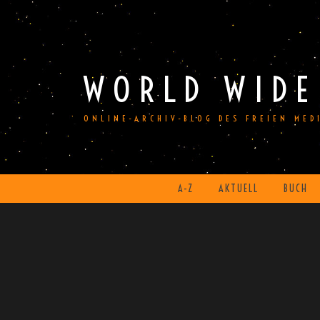
Skip
to
content
WORLD WIDE
ONLINE-ARCHIV-BLOG DES FREIEN ME
A-Z
AKTUELL
BUCH