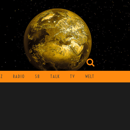
TZ
RADIO
S8
TALK
TV
WELT