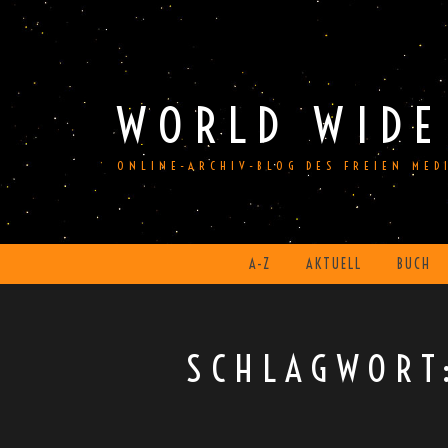
Skip
to
content
WORLD WIDE
ONLINE-ARCHIV-BLOG DES FREIEN ME
A-Z
AKTUELL
BUCH
SCHLAGWOR