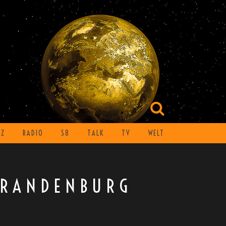
TZ
RADIO
S8
TALK
TV
WELT
BRANDENBURG