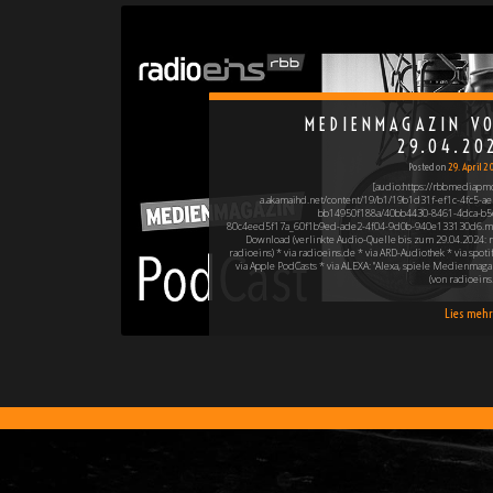
MEDIENMAGAZIN V
29.04.20
Posted on
29. April 
[audio:https://rbbmediapm
a.akamaihd.net/content/19/b1/19b1d31f-ef1c-4fc5-ae
bb14950f188a/40bb4430-8461-4dca-b5
80c4eed5f17a_60f1b9ed-ade2-4f04-9d0b-940e133130d6.m
Download (verlinkte Audio-Quelle bis zum 29.04.2024: r
radioeins) * via radioeins.de * via ARD-Audiothek * via spotif
via Apple PodCasts * via ALEXA: "Alexa, spiele Medienmaga
(von radioeins!
Lies mehr 