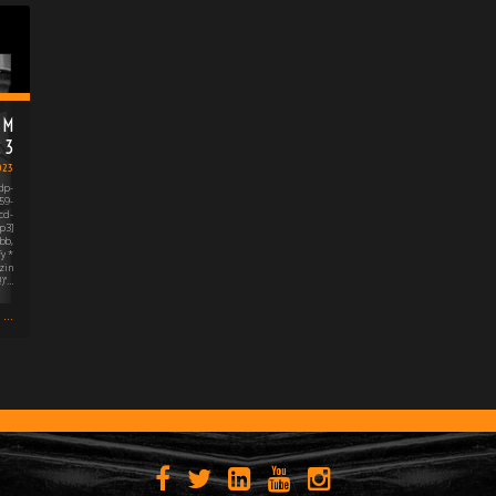
OM
23
2023
dp-
59-
cd-
p3]
bb,
y *
zin
)"…
...