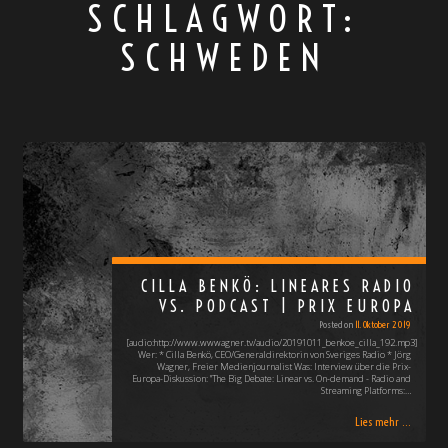
SCHLAGWORT:
SCHWEDEN
CILLA BENKÖ: LINEARES RADIO
VS. PODCAST | PRIX EUROPA
Posted on
11. Oktober 2019
[audio:http://www.wwwagner.tv/audio/20191011_benkoe_cilla_192.mp3]
Wer: * Cilla Benkö, CEO/Generaldirektorin von Sveriges Radio * Jörg
Wagner, Freier Medienjournalist Was: Interview über die Prix-
Europa-Diskussion: "The Big Debate: Linear vs. On-demand - Radio and
Streaming Platforms:…
Lies mehr ...