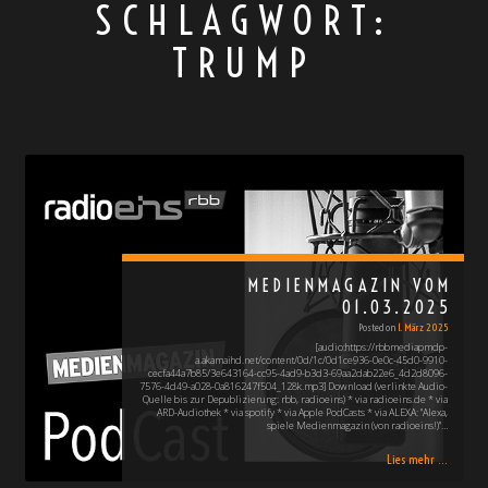
SCHLAGWORT:
TRUMP
MEDIENMAGAZIN VOM
01.03.2025
Posted on
1. März 2025
[audio:https://rbbmediapmdp-
a.akamaihd.net/content/0d/1c/0d1ce936-0e0c-45d0-9910-
cecfa44a7b85/3e643164-cc95-4ad9-b3d3-69aa2dab22e6_4d2d8096-
7576-4d49-a028-0a816247f504_128k.mp3] Download (verlinkte Audio-
Quelle bis zur Depublizierung: rbb, radioeins) * via radioeins.de * via
ARD-Audiothek * via spotify * via Apple PodCasts * via ALEXA: "Alexa,
spiele Medienmagazin (von radioeins!)"…
Lies mehr ...