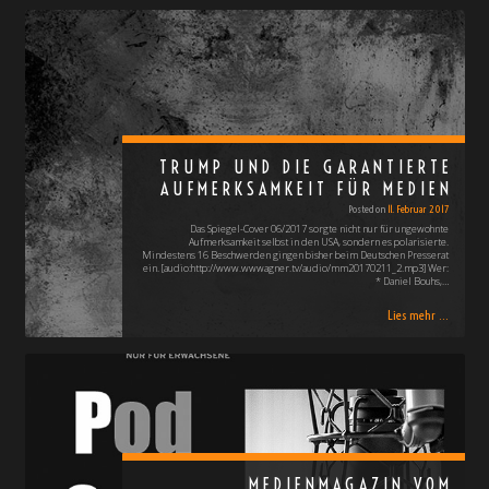
TRUMP UND DIE GARANTIERTE
AUFMERKSAMKEIT FÜR MEDIEN
Posted on
11. Februar 2017
Das Spiegel-Cover 06/2017 sorgte nicht nur für ungewohnte
Aufmerksamkeit selbst in den USA, sondern es polarisierte.
Mindestens 16 Beschwerden gingen bisher beim Deutschen Presserat
ein. [audio:http://www.wwwagner.tv/audio/mm20170211_2.mp3] Wer:
* Daniel Bouhs,…
Lies mehr ...
MEDIENMAGAZIN VOM