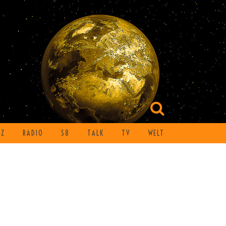
TZ
RADIO
S8
TALK
TV
WELT