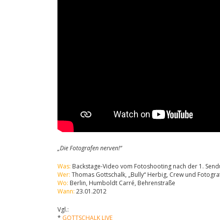
„Die Fotografen nerven!“
Was:
Backstage-Video vom Fotoshooting nach der 1. Send
Wer:
Thomas Gottschalk, „Bully“ Herbig, Crew und Fotogra
Wo:
Berlin, Humboldt Carré, Behrenstraße
Wann:
23.01.2012
Vgl.:
*
GOTTSCHALK LIVE