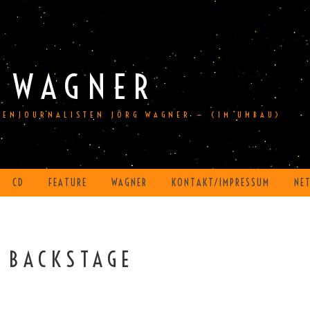
 WAGNER
DIENJOURNALISTEN JÖRG WAGNER — (IM UMBAU)
CD
FEATURE
WAGNER
KONTAKT/IMPRESSUM
NE
 BACKSTAGE