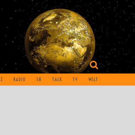
TZ
RADIO
S8
TALK
TV
WELT