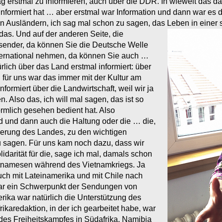
rag erstmal zu informieren, auch über die DDR. In wieweit das d
nformiert hat … aber erstmal war Information und dann war es 
 Ausländern, ich sag mal schon zu sagen, das Leben in einer so
 das.
Und auf der anderen Seite, die
dssender, da können Sie die Deutsche Welle
ernational nehmen, da können Sie auch …
ich über das Land erstmal informiert: über
 für uns war das immer mit der Kultur am
nformiert über die Landwirtschaft, weil wir ja
. Also das, ich will mal sagen, das ist so
rmlich gesehen bedient hat. Also
nd und dann auch die Haltung oder die … die,
ierung des Landes, zu den wichtigen
u sagen. Für uns kam noch dazu, dass wir
lidarität für die, sage ich mal, damals schon
Vietnamesen während des Vietnamkriegs. Ja
uch mit Lateinamerika und mit Chile nach
ar ein Schwerpunkt der Sendungen von
rika war natürlich die Unterstützung des
rikaredaktion, in der ich gearbeitet habe, war
 des Freiheitskampfes in Südafrika, Namibia