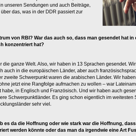
 in unseren Sendungen und auch Beiträge,
 über das, was in der DDR passiert zur
trum von RBI? War das auch so, dass man gesendet hat in d
h konzentriert hat?
r die ganze Welt. Also, wir haben in 13 Sprachen gesendet. W
ch auch in die europäischen Länder, aber auch französischspra
r zweite Schwerpunkt waren die arabischen Länder. Wir haben a
ohne jetzt eine Rangfolge aufmachen zu wollen – war Lateinam
t habe, in Englisch und Französisch. Und wir haben auch gesen
e Schwerpunktländer. Es ging schon eigentlich im weitesten S
icklungsländer sehr viel.
b es da die Hoffnung oder wie stark war die Hoffnung, das
griert werden könnte oder das man da irgendwie eine Art Fu