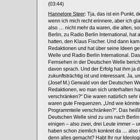
(03:44)
Hannelore Steer
: Tja, das ist ein Punkt,
wenn ich mich recht erinnere, aber ich g
also … nicht mehr da waren, die alten, s
Berlin, zu Radio Berlin International, ha
hatten, den Klaus Fischer. Und dann kam e
Redaktionen und hat über seine Ideen ges
Welle und Radio Berlin International. Das
Fernsehen in der Deutschen Welle berichte
davon sprach. Und der Erfolg hat ihm ja
zukunftsträchtig ist und interessant. J
(Josef M.) Gerwald von der Deutschen We
Redaktionen, wo man sich unterhalten ha
verschränken?“ Die waren natürlich sehr i
waren gute Frequenzen. „Und wie könnt
Programmteile verschränken?“. Das heißt
Deutschen Welle sind zu uns nach Berlin
einigen – also zwei, drei Leute immer – 
haben schon ziemlich konkret da … also wi
denn alles gemacht? Habt Ihr nur Ideolog