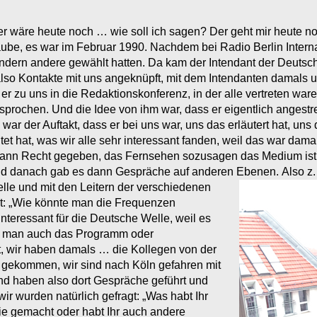
 der wäre heute noch … wie soll ich sagen? Der geht mir heute n
laube, es war im Februar 1990. Nachdem bei Radio Berlin Intern
ondern andere gewählt hatten. Da kam der Intendant der Deutsc
t also Kontakte mit uns angeknüpft, mit dem Intendanten damals 
r zu uns in die Redaktionskonferenz, in der alle vertreten waren
prochen. Und die Idee von ihm war, dass er eigentlich angestr
 war der Auftakt, dass er bei uns war, uns das erläutert hat, u
t hat, was wir alle sehr interessant fanden, weil das war damal
 dann Recht gegeben, das Fernsehen sozusagen das Medium ist
a, und danach gab es dann Gespräche auf anderen Ebenen.
Also z
lle und mit den Leitern der verschiedenen
t: „Wie könnte man die Frequenzen
nteressant für die Deutsche Welle, weil es
e man auch das Programm oder
, wir haben damals … die Kollegen von der
 gekommen, wir sind nach Köln gefahren mit
und haben also dort Gespräche geführt und
r wurden natürlich gefragt: „Was habt Ihr
ie gemacht oder habt Ihr auch andere