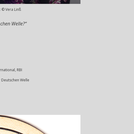
: © Vera Linß
schen Welle?“
rnational, RBI
er Deutschen Welle