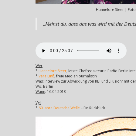
Hannelore Steer | Foto
„Meinst du, dass das was wird mit der Deut
Wer
:
*
Hannelore Steer
, letzte Chefredakteurin Radio Berlin Inte
*
Vera Linß
, freie Medienjournalistin
Was
: Interview zur Abwicklung von RBI und „Fusion“ mit d
Wo
: Berlin
Wann
: 16.04.2013
Vgl
.:
*
60 Jahre Deutsche Welle
– Ein Rückblick