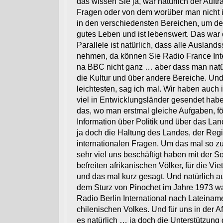
das wissen Sie ja, war natürlich der Auft
Fragen oder von dem worüber man nicht i
in den verschiedensten Bereichen, um den
gutes Leben und ist lebenswert. Das war
Parallele ist natürlich, dass alle Auslan
nehmen, da können Sie Radio France Int
na BBC nicht ganz … aber dass man natürl
die Kultur und über andere Bereiche. Und
leichtesten, sag ich mal. Wir haben auch i
viel in Entwicklungsländer gesendet haben
das, wo man erstmal gleiche Aufgaben, fö
Information über Politik und über das La
ja doch die Haltung des Landes, der Reg
internationalen Fragen. Um das mal so z
sehr viel uns beschäftigt haben mit der So
befreiten afrikanischen Völker, für die 
und das mal kurz gesagt. Und natürlich a
dem Sturz von Pinochet im Jahre 1973 w
Radio Berlin International nach Lateiname
chilenischen Volkes. Und für uns in der Af
es natürlich … ja doch die Unterstützung