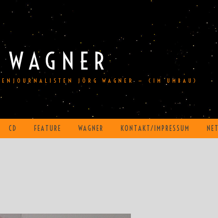
 WAGNER
DIENJOURNALISTEN JÖRG WAGNER — (IM UMBAU)
CD
FEATURE
WAGNER
KONTAKT/IMPRESSUM
NE