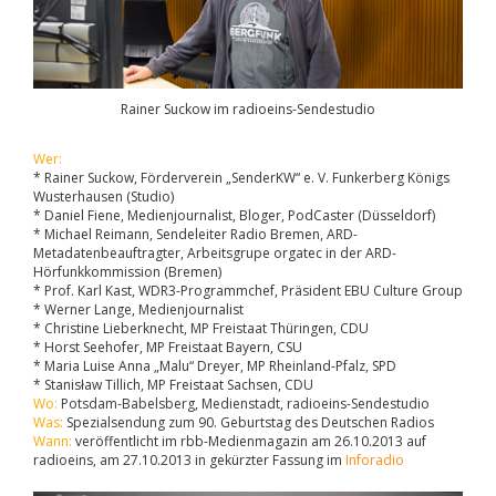
Rainer Suckow im radioeins-Sendestudio
Wer:
* Rainer Suckow, Förderverein „SenderKW“ e. V. Funkerberg Königs
Wusterhausen (Studio)
* Daniel Fiene, Medienjournalist, Bloger, PodCaster (Düsseldorf)
* Michael Reimann, Sendeleiter Radio Bremen, ARD-
Metadatenbeauftragter, Arbeitsgrupe orgatec in der ARD-
Hörfunkkommission (Bremen)
* Prof. Karl Kast, WDR3-Programmchef, Präsident EBU Culture Group
* Werner Lange, Medienjournalist
* Christine Lieberknecht, MP Freistaat Thüringen, CDU
* Horst Seehofer, MP Freistaat Bayern, CSU
* Maria Luise Anna „Malu“ Dreyer, MP Rheinland-Pfalz, SPD
* Stanisław Tillich, MP Freistaat Sachsen, CDU
Wo:
Potsdam-Babelsberg, Medienstadt, radioeins-Sendestudio
Was:
Spezialsendung zum 90. Geburtstag des Deutschen Radios
Wann:
veröffentlicht im rbb-Medienmagazin am 26.10.2013 auf
radioeins, am 27.10.2013 in gekürzter Fassung im
Inforadio