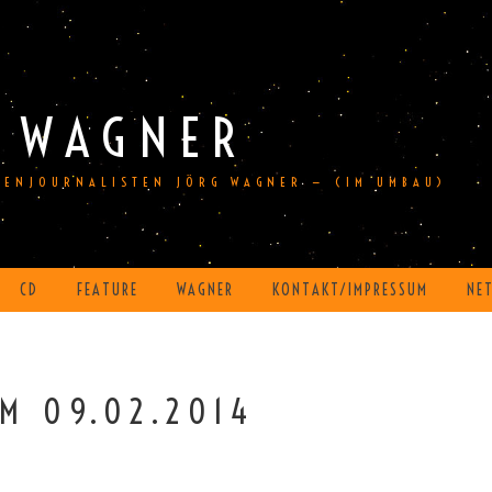
 WAGNER
DIENJOURNALISTEN JÖRG WAGNER — (IM UMBAU)
CD
FEATURE
WAGNER
KONTAKT/IMPRESSUM
NE
M 09.02.2014