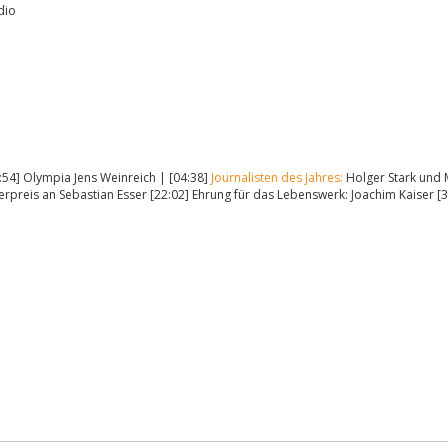
dio
:54] Olympia Jens Weinreich | [04:38]
Journalisten des Jahres:
Holger Stark und M
reis an Sebastian Esser [22:02] Ehrung für das Lebenswerk: Joachim Kaiser 