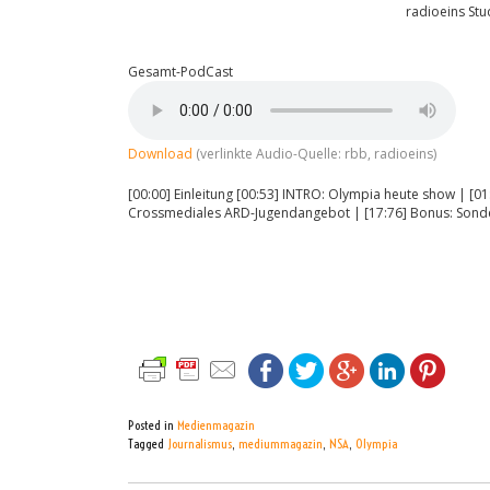
radioeins Stu
Gesamt-PodCast
Download
(verlinkte Audio-Quelle: rbb, radioeins)
[00:00] Einleitung [00:53] INTRO: Olympia heute show | [01
Crossmediales ARD-Jugendangebot | [17:76] Bonus: Sonderp
Posted in
Medienmagazin
Tagged
Journalismus
,
mediummagazin
,
NSA
,
Olympia