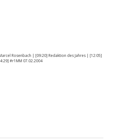
arcel Rosenbach | [09:20] Redaktion des Jahres | [12:05]
[34:29] #r1MM 07.02.2004