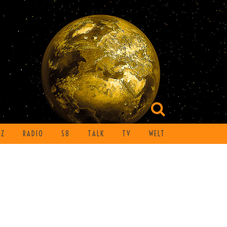
TZ
RADIO
S8
TALK
TV
WELT