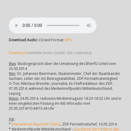
Download Audio:
Closed Format:
MP3
Download
(verlinkte Audio-Quelle: rbb, radioeins)
Was
: Studiogespräch über die Umsetzung des BVerfG-Urteil vom
25.03.2014
Wer
: Dr. Johannes Beermann, Staatsminister, Chef der Staatskanzlei
Sachsen, Leiter der AG Beitragsstabilität, ZDF-Fernsehratsmitglied
O-Ton: Nikolaus Brender, Journalist, Ex-Chefredakteur des ZDF,
07.05.2014, während des Medientreffpunkts Mitteldeutschland,
Leipzig
Wann
: 24.05.2014, radioeins-Medienmagazin 18:23-18:32 Uhr und in
einer eingekürzten Fassung im rbb Inforadio vom
25.05.2014/10:44/15:44 Uhr
Vgl
.:
*
Interview mit Ruprecht Polenz
, ZDF-Fernsehratschef, 16.05.2014
* Medientreffpunkt Mitteldeutschland –
Die Macht der Politik in den