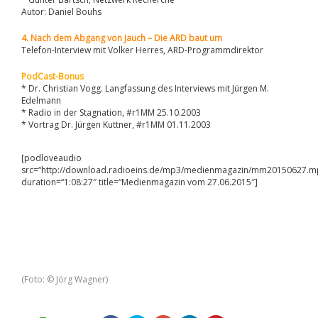
Autor: Daniel Bouhs
4. Nach dem Abgang von Jauch – Die ARD baut um
Telefon-Interview mit Volker Herres, ARD-Programmdirektor
PodCast-Bonus
* Dr. Christian Vogg. Langfassung des Interviews mit Jürgen M.
Edelmann
* Radio in der Stagnation, #r1MM 25.10.2003
* Vortrag Dr. Jürgen Kuttner, #r1MM 01.11.2003
[podloveaudio
src=“http://download.radioeins.de/mp3/medienmagazin/mm20150627.m
duration=“1:08:27″ title=“Medienmagazin vom 27.06.2015″]
(Foto: © Jörg Wagner)