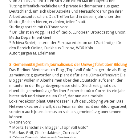
Vom 21. bis 23. Juni trafen sich zum elften Mal im bayerischen
Tutzing öffentlich-rechtliche und private Radiomacher aus ganz
Deutschland, um sich über Aspekte und Herausforderungen ihrer
Arbeit auszutauschen. Das Treffen fand in diesem Jahr unter dem
Motto „Recherchieren, erzählen, teilen“ statt.
Studiogespräch mit O-Tönen von:
* Dr. Christian Vogg, Head of Radio, European Broadcasting Union,
Media Department Genf
* Schiwa Schlei, Leiterin der Europaredaktion und Zuständige für
den Bereich Online, Funkhaus Europa, WDR Köln
Autor: Jürgen M. Edelmann
3. Gemeinnützigkeit im Journalismus: der Umweg führt über Bildung
Das Berliner Medienwatch-Blog „Topf voll Gold“ ist gerade als Blog
gemeinnützig geworden und plant dafür eine „Oma-Offensive“: Die
Blogger wollen in Altenheimen über den „Quatsch“ aufklären, der
mitunter in der Regenbogenpresse steht. Gleichzeitig hat das
ebenfalls gemeinnützige Berliner Recherchebüro Correctiv ein Jahr
hinter sich und einen neuen Chef, der nun eine mobile
Lokalredaktion plant. Unterdessen läuft das Lobbying weiter: Das
Netzwerk Recherche will, dass Finanzämter nicht nur Bildungsarbeit,
sondern auch Journalismus an sich als gemeinnützig anerkennen
können.
O-Töne von:
* Moritz Terschmak, Blogger „Topf voll Gold“
* Markus Grill, Chefredakteur „Correctiv“
* Günter Bartsch, Netzwerk Recherche