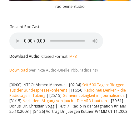
radioeins-Studio
Gesamt-PodCast
Download Audio:
Closed Format:
MP3
Download
(verlinkte Audio-Quelle: rbb, radioeins)
[00:00] INTRO: Ahmed Mansour | [02:34]
Seit 500 Tagen: Bloggen
aus der Bundespressekonferenz
| [16:50]
Radio neu Denken – die
Radiotage in Tutzing
| [25:15]
Gemeinnuetzigkeit im Journalismus
|
[31:15]
Nach dem Abgang von Jauch – Die ARD baut um
| [39:51]
Bonus: Dr. Christian Vogg | [47:17] Radio in der Stagnation #r1MM
25.10.2003 | [54:26] Vortrag Dr. Juergen Kuttner #r1MM 01.11.2003