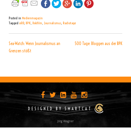
Posted in
Medienmagazin
Tagged
ARD
,
BPK
,
Dokfilm
,
Journalismus
,
Radiotage
BEITRAGSNAVIGATION
Sea-Watch: Wenn Journalismus an
500 Tage: Bloggen aus der BPK
Grenzen stößt
DESIGNED BY SMARTCAT
Jörg Wagner