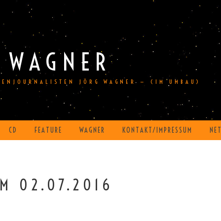
 WAGNER
DIENJOURNALISTEN JÖRG WAGNER — (IM UMBAU)
CD
FEATURE
WAGNER
KONTAKT/IMPRESSUM
NE
M 02.07.2016