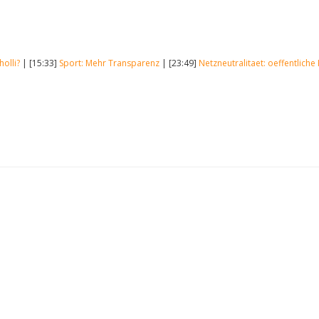
olli?
| [15:33]
Sport: Mehr Transparenz
| [23:49]
Netzneutralitaet: oeffentliche