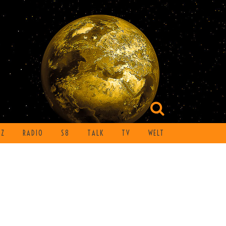
TZ
RADIO
S8
TALK
TV
WELT