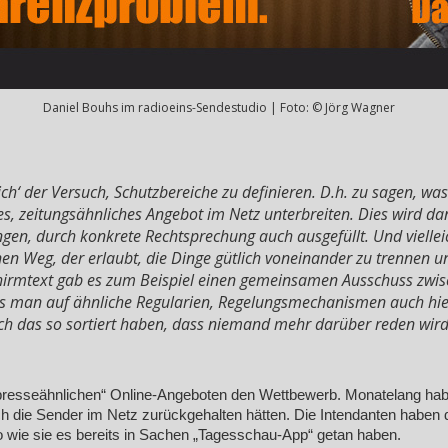
Daniel Bouhs im radioeins-Sendestudio | Foto: © Jörg Wagner
ch‘ der Versuch, Schutzbereiche zu definieren. D.h. zu sagen, was 
es, zeitungsähnliches Angebot im Netz unterbreiten. Dies wird dan
n, durch konkrete Rechtsprechung auch ausgefüllt. Und vielleich
nen Weg, der erlaubt, die Dinge gütlich voneinander zu trennen 
chirmtext gab es zum Beispiel einen gemeinsamen Ausschuss zwisc
ss man auf ähnliche Regularien, Regelungsmechanismen auch hier 
ich das so sortiert haben, dass niemand mehr darüber reden wird
presseähnlichen“ Online-Angeboten den Wettbewerb. Monatelang haben
ich die Sender im Netz zurückgehalten hätten. Die Intendanten haben
o wie sie es bereits in Sachen „Tagesschau-App“ getan haben.