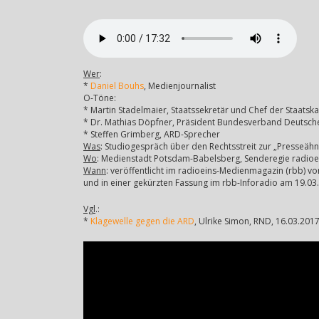
Wer
:
*
Daniel Bouhs
, Medienjournalist
O-Töne:
* Martin Stadelmaier, Staatssekretär und Chef der Staatska
* Dr. Mathias Döpfner, Präsident Bundesverband Deutsche
* Steffen Grimberg, ARD-Sprecher
Was
: Studiogespräch über den Rechtsstreit zur „Presseähnl
Wo
: Medienstadt Potsdam-Babelsberg, Senderegie radioe
Wann
: veröffentlicht im radioeins-Medienmagazin (rbb) 
und in einer gekürzten Fassung im rbb-Inforadio am 19.03
Vgl
.:
*
Klagewelle gegen die ARD
, Ulrike Simon, RND, 16.03.201