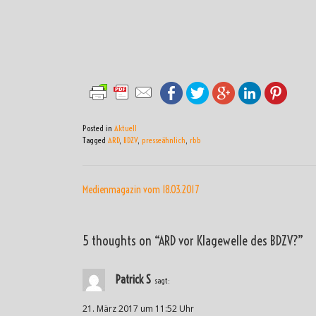
Posted in
Aktuell
Tagged
ARD
,
BDZV
,
presseähnlich
,
rbb
BEITRAGSNAVIGATI
Medienmagazin vom 18.03.2017
5 thoughts on “
ARD vor Klagewelle des BDZV?
”
Patrick S
sagt:
21. März 2017 um 11:52 Uhr