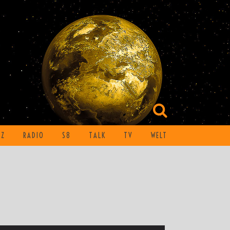
TZ
RADIO
S8
TALK
TV
WELT