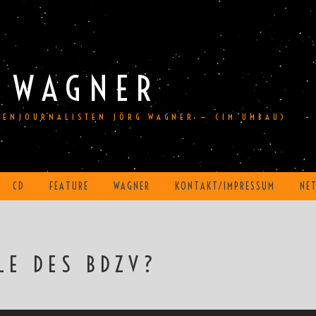
 WAGNER
DIENJOURNALISTEN JÖRG WAGNER — (IM UMBAU)
CD
FEATURE
WAGNER
KONTAKT/IMPRESSUM
NE
LE DES BDZV?