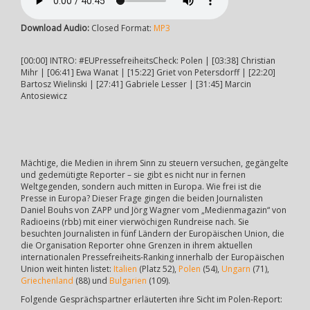
Download Audio:
Closed Format:
MP3
[00:00] INTRO: #EUPressefreiheitsCheck: Polen | [03:38] Christian
Mihr | [06:41] Ewa Wanat | [15:22] Griet von Petersdorff | [22:20]
Bartosz Wielinski | [27:41] Gabriele Lesser | [31:45] Marcin
Antosiewicz
Mächtige, die Medien in ihrem Sinn zu steuern versuchen, gegängelte
und gedemütigte Reporter – sie gibt es nicht nur in fernen
Weltgegenden, sondern auch mitten in Europa. Wie frei ist die
Presse in Europa? Dieser Frage gingen die beiden Journalisten
Daniel Bouhs von ZAPP und Jörg Wagner vom „Medienmagazin“ von
Radioeins (rbb) mit einer vierwöchigen Rundreise nach. Sie
besuchten Journalisten in fünf Ländern der Europäischen Union, die
die Organisation Reporter ohne Grenzen in ihrem aktuellen
internationalen Pressefreiheits-Ranking innerhalb der Europäischen
Union weit hinten listet:
Italien
(Platz 52),
Polen
(54),
Ungarn
(71),
Griechenland
(88) und
Bulgarien
(109).
Folgende Gesprächspartner erläuterten ihre Sicht im Polen-Report: