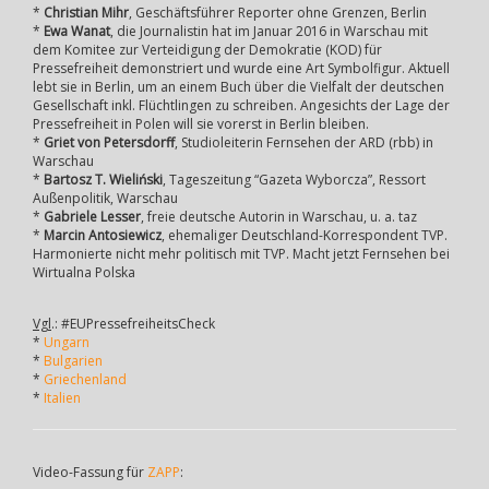
*
Christian Mihr
, Geschäftsführer Reporter ohne Grenzen, Berlin
*
Ewa Wanat
, die Journalistin hat im Januar 2016 in Warschau mit
dem Komitee zur Verteidigung der Demokratie (KOD) für
Pressefreiheit demonstriert und wurde eine Art Symbolfigur. Aktuell
lebt sie in Berlin, um an einem Buch über die Vielfalt der deutschen
Gesellschaft inkl. Flüchtlingen zu schreiben. Angesichts der Lage der
Pressefreiheit in Polen will sie vorerst in Berlin bleiben.
*
Griet von Petersdorff
, Studioleiterin Fernsehen der ARD (rbb) in
Warschau
*
Bartosz T. Wieliński
, Tageszeitung “Gazeta Wyborcza”, Ressort
Außenpolitik, Warschau
*
Gabriele Lesser
, freie deutsche Autorin in Warschau, u. a. taz
*
Marcin Antosiewicz
, ehemaliger Deutschland-Korrespondent TVP.
Harmonierte nicht mehr politisch mit TVP. Macht jetzt Fernsehen bei
Wirtualna Polska
Vgl
.: #EUPressefreiheitsCheck
*
Ungarn
*
Bulgarien
*
Griechenland
*
Italien
Video-Fassung für
ZAPP
: