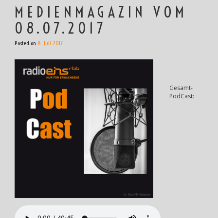
MEDIENMAGAZIN VOM
08.07.2017
Posted on
8. Juli 2017
Gesamt-
PodCast: