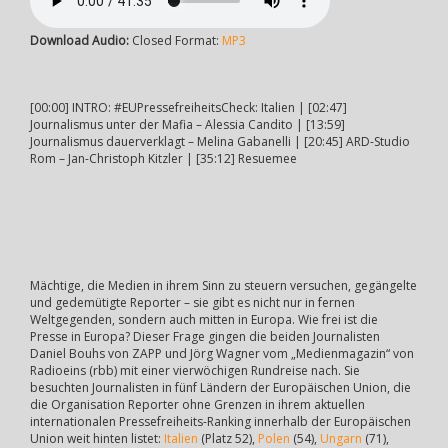
Download Audio:
Closed Format:
MP3
[00:00] INTRO: #EUPressefreiheitsCheck: Italien | [02:47]
Journalismus unter der Mafia – Alessia Candito | [13:59]
Journalismus dauerverklagt – Melina Gabanelli | [20:45] ARD-Studio
Rom – Jan-Christoph Kitzler | [35:12] Resuemee
Mächtige, die Medien in ihrem Sinn zu steuern versuchen, gegängelte
und gedemütigte Reporter – sie gibt es nicht nur in fernen
Weltgegenden, sondern auch mitten in Europa. Wie frei ist die
Presse in Europa? Dieser Frage gingen die beiden Journalisten
Daniel Bouhs von ZAPP und Jörg Wagner vom „Medienmagazin“ von
Radioeins (rbb) mit einer vierwöchigen Rundreise nach. Sie
besuchten Journalisten in fünf Ländern der Europäischen Union, die
die Organisation Reporter ohne Grenzen in ihrem aktuellen
internationalen Pressefreiheits-Ranking innerhalb der Europäischen
Union weit hinten listet:
Italien
(Platz 52),
Polen
(54),
Ungarn
(71),