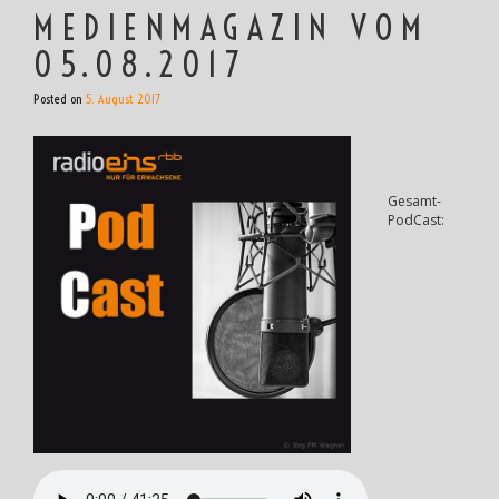
MEDIENMAGAZIN VOM
05.08.2017
Posted on
5. August 2017
Gesamt-
PodCast: