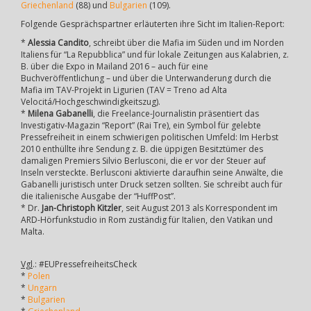
Griechenland
(88) und
Bulgarien
(109).
Folgende Gesprächspartner erläuterten ihre Sicht im Italien-Report:
*
Alessia Candito
, schreibt über die Mafia im Süden und im Norden
Italiens für “La Repubblica” und für lokale Zeitungen aus Kalabrien, z.
B. über die Expo in Mailand 2016 – auch für eine
Buchveröffentlichung – und über die Unterwanderung durch die
Mafia im TAV-Projekt in Ligurien (TAV = Treno ad Alta
Velocitá/Hochgeschwindigkeitszug).
*
Milena Gabanelli
, die Freelance-Journalistin präsentiert das
Investigativ-Magazin “Report” (Rai Tre), ein Symbol für gelebte
Pressefreiheit in einem schwierigen politischen Umfeld: Im Herbst
2010 enthüllte ihre Sendung z. B. die üppigen Besitztümer des
damaligen Premiers Silvio Berlusconi, die er vor der Steuer auf
Inseln versteckte. Berlusconi aktivierte daraufhin seine Anwälte, die
Gabanelli juristisch unter Druck setzen sollten. Sie schreibt auch für
die italienische Ausgabe der “HuffPost”.
* Dr.
Jan-Christoph Kitzler
, seit August 2013 als Korrespondent im
ARD-Hörfunkstudio in Rom zuständig für Italien, den Vatikan und
Malta.
Vgl
.: #EUPressefreiheitsCheck
*
Polen
*
Ungarn
*
Bulgarien