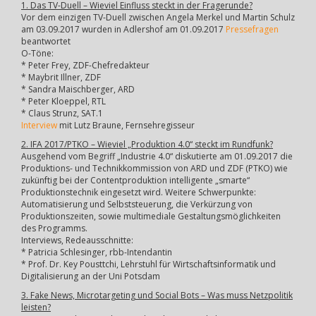
1. Das TV-Duell – Wieviel Einfluss steckt in der Fragerunde?
Vor dem einzigen TV-Duell zwischen Angela Merkel und Martin Schulz
am 03.09.2017 wurden in Adlershof am 01.09.2017
Pressefragen
beantwortet
O-Töne:
* Peter Frey, ZDF-Chefredakteur
* Maybrit Illner, ZDF
* Sandra Maischberger, ARD
* Peter Kloeppel, RTL
* Claus Strunz, SAT.1
Interview
mit Lutz Braune, Fernsehregisseur
2. IFA 2017/PTKO – Wieviel „Produktion 4.0“ steckt im Rundfunk?
Ausgehend vom Begriff „Industrie 4.0“ diskutierte am 01.09.2017 die
Produktions- und Technikkommission von ARD und ZDF (PTKO) wie
zukünftig bei der Contentproduktion intelligente „smarte“
Produktionstechnik eingesetzt wird. Weitere Schwerpunkte:
Automatisierung und Selbststeuerung, die Verkürzung von
Produktionszeiten, sowie multimediale Gestaltungsmöglichkeiten
des Programms.
Interviews, Redeausschnitte:
* Patricia Schlesinger, rbb-Intendantin
* Prof. Dr. Key Pousttchi, Lehrstuhl für Wirtschaftsinformatik und
Digitalisierung an der Uni Potsdam
3. Fake News, Microtargeting und Social Bots – Was muss Netzpolitik
leisten?