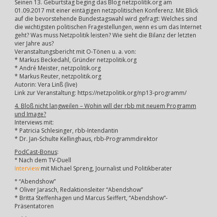
Seinen 13. Geburtstag beging das Blog netzpolitik.org am
01.09.2017 mit einer eintägigen netzpolitischen Konferenz. Mit Blick
auf die bevorstehende Bundestagswahl wird gefragt: Welches sind
die wichtigsten politischen Fragestellungen, wenn es um das Internet
geht? Was muss Netzpolitik leisten? Wie sieht die Bilanz der letzten
vier Jahre aus?
Veranstaltungsbericht mit O-Tönen u. a. von:
* Markus Beckedahl, Gründer netzpolitik.org
* André Meister, netzpolitik.org
* Markus Reuter, netzpolitik.org
Autorin: Vera Linß (live)
Link zur Veranstaltung: https://netzpolitik.org/np13-programm/
4. Bloß nicht langweilen – Wohin will der rbb mit neuem Programm
und Image?
Interviews mit:
* Patricia Schlesinger, rbb-Intendantin
* Dr. Jan-Schulte Kellinghaus, rbb-Programmdirektor
PodCast-Bonus
:
° Nach dem TV-Duell
Interview
mit Michael Spreng, Journalist und Politikberater
° “Abendshow”
* Oliver Jarasch, Redaktionsleiter “Abendshow”
* Britta Steffenhagen und Marcus Seiffert, “Abendshow”-
Präsentatoren