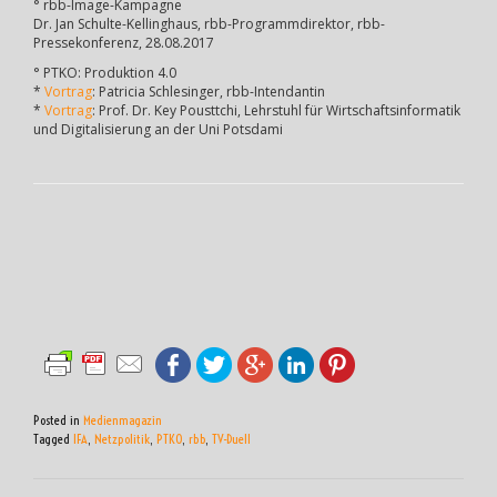
° rbb-Image-Kampagne
Dr. Jan Schulte-Kellinghaus, rbb-Programmdirektor, rbb-
Pressekonferenz, 28.08.2017
° PTKO: Produktion 4.0
*
Vortrag
: Patricia Schlesinger, rbb-Intendantin
*
Vortrag
: Prof. Dr. Key Pousttchi, Lehrstuhl für Wirtschaftsinformatik
und Digitalisierung an der Uni Potsdami
Posted in
Medienmagazin
Tagged
IFA
,
Netzpolitik
,
PTKO
,
rbb
,
TV-Duell
BEITRAGSNAVIGATION