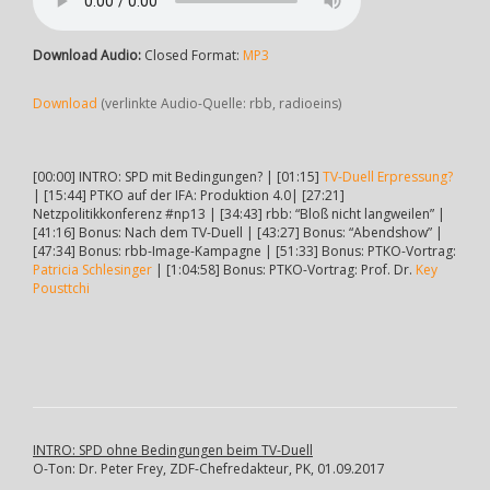
Download Audio:
Closed Format:
MP3
Download
(verlinkte Audio-Quelle: rbb, radioeins)
[00:00] INTRO: SPD mit Bedingungen? | [01:15]
TV-Duell Erpressung?
| [15:44] PTKO auf der IFA: Produktion 4.0| [27:21]
Netzpolitikkonferenz #np13 | [34:43] rbb: “Bloß nicht langweilen” |
[41:16] Bonus: Nach dem TV-Duell | [43:27] Bonus: “Abendshow” |
[47:34] Bonus: rbb-Image-Kampagne | [51:33] Bonus: PTKO-Vortrag:
Patricia Schlesinger
| [1:04:58] Bonus: PTKO-Vortrag: Prof. Dr.
Key
Pousttchi
INTRO: SPD ohne Bedingungen beim TV-Duell
O-Ton: Dr. Peter Frey, ZDF-Chefredakteur, PK, 01.09.2017