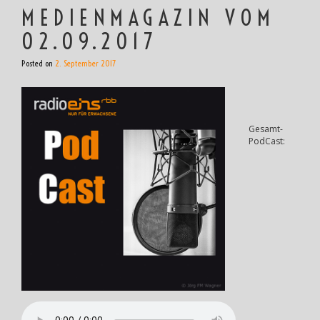
MEDIENMAGAZIN VOM
02.09.2017
Posted on
2. September 2017
Gesamt-
PodCast: