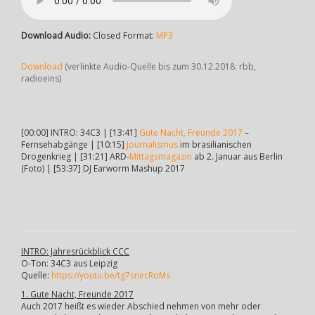
Download Audio:
Closed Format:
MP3
Download
(verlinkte Audio-Quelle bis zum 30.12.2018: rbb,
radioeins)
[00:00] INTRO: 34C3 | [13:41]
Gute Nacht, Freunde 2017
–
Fernsehabgänge | [10:15]
Journalismus
im brasilianischen
Drogenkrieg | [31:21] ARD-
Mittagsmagazin
ab 2. Januar aus Berlin
(Foto) | [53:37] DJ Earworm Mashup 2017
INTRO: Jahresrückblick CCC
O-Ton: 34C3 aus Leipzig
Quelle:
https://youtu.be/tg7snecRoMs
1. Gute Nacht, Freunde 2017
Auch 2017 heißt es wieder Abschied nehmen von mehr oder