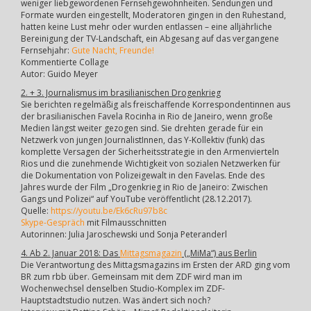
weniger liebgewordenen Fernsehgewohnheiten. Sendungen und
Formate wurden eingestellt, Moderatoren gingen in den Ruhestand,
hatten keine Lust mehr oder wurden entlassen – eine alljährliche
Bereinigung der TV-Landschaft, ein Abgesang auf das vergangene
Fernsehjahr:
Gute Nacht, Freunde!
Kommentierte Collage
Autor: Guido Meyer
2. + 3. Journalismus im brasilianischen Drogenkrieg
Sie berichten regelmäßig als freischaffende Korrespondentinnen aus
der brasilianischen Favela Rocinha in Rio de Janeiro, wenn große
Medien längst weiter gezogen sind. Sie drehten gerade für ein
Netzwerk von jungen JournalistInnen, das Y-Kollektiv (funk) das
komplette Versagen der Sicherheitsstrategie in den Armenvierteln
Rios und die zunehmende Wichtigkeit von sozialen Netzwerken für
die Dokumentation von Polizeigewalt in den Favelas. Ende des
Jahres wurde der Film „Drogenkrieg in Rio de Janeiro: Zwischen
Gangs und Polizei“ auf YouTube veröffentlicht (28.12.2017).
Quelle:
https://youtu.be/Ek6cRu97b8c
Skype-Gespräch
mit Filmausschnitten
Autorinnen: Julia Jaroschewski und Sonja Peteranderl
4. Ab 2. Januar 2018: Das
Mittagsmagazin
(„MiMa“) aus Berlin
Die Verantwortung des Mittagsmagazins im Ersten der ARD ging vom
BR zum rbb über. Gemeinsam mit dem ZDF wird man im
Wochenwechsel denselben Studio-Komplex im ZDF-
Hauptstadtstudio nutzen. Was ändert sich noch?