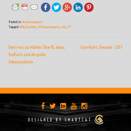
Posted in
Medienmagazin
Tagged
ARD
,
Brasilien
,
Mittagsmagazin
,
rbb
,
TV
BEITRAGSNAVIGATION
Bernt von zur Mühlen: Über KI, Alexa,
Gute Nacht, Freunde – 2017
PodCasts und die große
Dekonstruktion
DESIGNED BY SMARTCAT