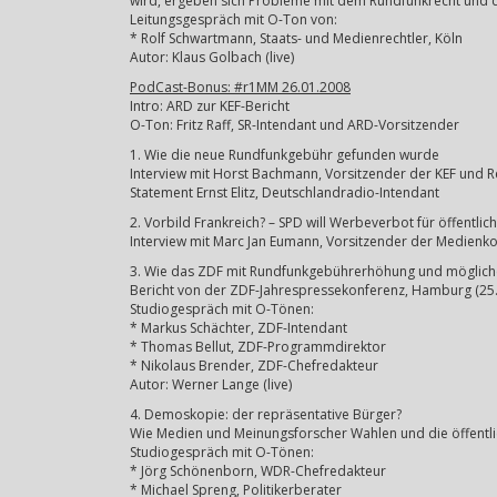
wird, ergeben sich Probleme mit dem Rundfunkrecht und de
Leitungsgespräch mit O-Ton von:
* Rolf Schwartmann, Staats- und Medienrechtler, Köln
Autor: Klaus Golbach (live)
PodCast-Bonus: #r1MM 26.01.2008
Intro: ARD zur KEF-Bericht
O-Ton: Fritz Raff, SR-Intendant und ARD-Vorsitzender
1. Wie die neue Rundfunkgebühr gefunden wurde
Interview mit Horst Bachmann, Vorsitzender der KEF und 
Statement Ernst Elitz, Deutschlandradio-Intendant
2. Vorbild Frankreich? – SPD will Werbeverbot für öffentlic
Interview mit Marc Jan Eumann, Vorsitzender der Medien
3. Wie das ZDF mit Rundfunkgebührerhöhung und mögli
Bericht von der ZDF-Jahrespressekonferenz, Hamburg (25
Studiogespräch mit O-Tönen:
* Markus Schächter, ZDF-Intendant
* Thomas Bellut, ZDF-Programmdirektor
* Nikolaus Brender, ZDF-Chefredakteur
Autor: Werner Lange (live)
4. Demoskopie: der repräsentative Bürger?
Wie Medien und Meinungsforscher Wahlen und die öffentli
Studiogespräch mit O-Tönen:
* Jörg Schönenborn, WDR-Chefredakteur
* Michael Spreng, Politikerberater