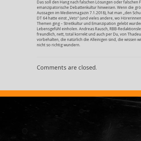
Das soll den Hang nach falschen Lösungen oder falschen Fü
emanzipatorische Debattenkultur hinweisen. Wenn die grö
Aussagen im Medienmagazin 7.1.2018), hat man „den Schus
DT 64 hatte einst „Veto“ (und vieles andere, wo Hörerinne
Themen ging – Streitkultur und Emanzipation gelebt wurden
Lebensgefühl einholen. Andreas Rausch, RBB-Redaktionsleite
freundlich, nett, total korrekt und auch per Du, von Thade
vorbehalten, die natürlich die Alleinigen sind, die wissen 
nicht so richtig wundern.
Comments are closed.