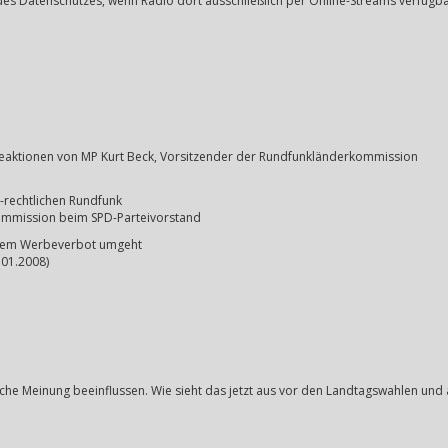
s Datenschutzes, wenn Radio dort ausschließlich per Online-Streams verfügbar
Reaktionen von MP Kurt Beck, Vorsitzender der Rundfunkländerkommission
h-rechtlichen Rundfunk
kommission beim SPD-Parteivorstand
chem Werbeverbot umgeht
.01.2008)
che Meinung beeinflussen. Wie sieht das jetzt aus vor den Landtagswahlen und