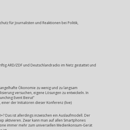
utz für Journalisten und Reaktionen bei Politik,
ünftig ARD/ZDF und Deutschlandradio im Netz gestattet und
 mangelhafte Ökonomie zu wenig und zu langsam
alisierung versuchen, eigene Lösungen zu entwickeln. In
aunching Event Beirut”
iner der Initiatoren dieser Konferenz (live)
? Das ist allerdings inzwischen ein Auslaufmodell. Der
ip aktivieren. Zwar kann man auf allen Smartphones
rtphone immer mehr zum universellen Medienkonsum-Gerät