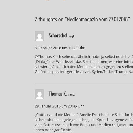
2 thoughts on “
Medienmagazin vom 27.01.2018
”
Schorschel
sagt:
6. Februar 2018 um 19:23 Uhr
@Thomas K. Ich sehe das ähnlich, habe ja selbst noch bei 
„Dialog“ der Wendezeit, das Streiten lernen, war eine intere
schwierig. Auch, sich den Mediensäuen entgegen zu stellen
Gefühl, es passiert gerade zu viel. Syrien/Türkei, Trump, 
Thomas K.
sagt:
29. Januar 2018 um 23:45 Uhr
„Cottbus und die Medien“: Amelie Ernst hat ihre Sicht durch
sicher, ob dieses gelegentliche, „Hot-Spot“-bezogene Aufk
viele Ostdeutsche sich von Politik und Medien resigniert un
ihnen oder gar für sie.