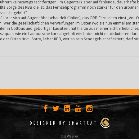
hrern keineswegs rechtfertigen (im Gegenteil), aber auf fehlende, dauerhafte 
ßte Sorge des RBB die ist, das Fernsehprogramm noch stärker für den urbanen
s nicht gehört“.
n/Hörer sich auf Augenhöhe behandelt fühlten), das ORB-Fernsehen einst „Vor Or
. Wer die gesellschaftlichen Verwerfungen im Osten (wo sie nun einmal am stär
r in Cottbus und gebürtiger Lausitzer, hat hierzu aus meiner Sicht Erhebliches 
usz quasi wie ein Laufbursche kurz abgeholt wird, aber nicht mitdiskutieren dar
wie der Osten tickt…Sorry, lieber RBB, wer so sein Sendegebiet reflektiert, darf 
DESIGNED BY SMARTCAT
Jörg Wagner