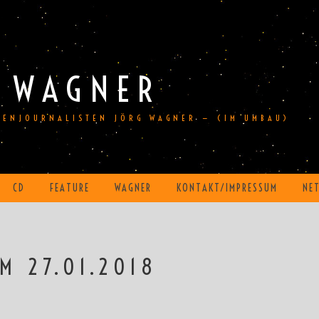
 WAGNER
DIENJOURNALISTEN JÖRG WAGNER — (IM UMBAU)
CD
FEATURE
WAGNER
KONTAKT/IMPRESSUM
NE
M 27.01.2018