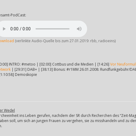
esamt-PodCast:
ownload
(verlinkte Audio-Quelle bis zum 27.01.2019: rbb, radioeins)
0:00] INTRO: #metoo | [02:00] Cottbus und die Medien | [14:26]
Vor Neuformul
etwork
| [29:31] DAB+ | [38:13] Bonus: #r1MM 26.01.2008: Rundfunkgebühr/DAB 
[1:10:58] Demoskopie
ter Wedel
ercheeinheit ins Leben gerufen, nachdem der SR durch Recherchen des “Zeit-Mag
haben soll, um sich an jungen Frauen zu vergehen, sie zu misshandeln und zu d
n.