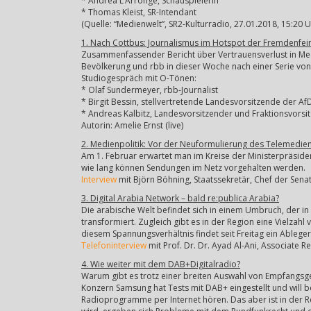
* Andrea L’Arronge, Schauspielerin
* Thomas Kleist, SR-Intendant
(Quelle: “Medienwelt”, SR2-Kulturradio, 27.01.2018, 15:20 U
1. Nach Cottbus: Journalismus im Hotspot der Fremdenfein
Zusammenfassender Bericht über Vertrauensverlust in Medie
Bevölkerung und rbb in dieser Woche nach einer Serie vo
Studiogespräch mit O-Tönen:
* Olaf Sundermeyer, rbb-Journalist
* Birgit Bessin, stellvertretende Landesvorsitzende der 
* Andreas Kalbitz, Landesvorsitzender und Fraktionsvors
Autorin: Amelie Ernst (live)
2. Medienpolitik: Vor der Neuformulierung des Telemedie
Am 1. Februar erwartet man im Kreise der Ministerpräside
wie lang können Sendungen im Netz vorgehalten werden.
Interview
mit Björn Böhning, Staatssekretär, Chef der Senat
3. Digital Arabia Network – bald re:publica Arabia?
Die arabische Welt befindet sich in einem Umbruch, der 
transformiert. Zugleich gibt es in der Region eine Vielzahl
diesem Spannungsverhältnis findet seit Freitag ein Ableger 
Telefoninterview
mit Prof. Dr. Dr. Ayad Al-Ani, Associate R
4. Wie weiter mit dem DAB+Digitalradio?
Warum gibt es trotz einer breiten Auswahl von Empfangsge
Konzern Samsung hat Tests mit DAB+ eingestellt und will
Radioprogramme per Internet hören. Das aber ist in der 