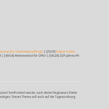
ierung des Telemedienauftrags
| [20:33]
Digital Arabia
| [49:54] Werbeverbot für Öffis? | [58:29] ZDF-Jahres-PK
azins” konfrontiert wurde, nach denen Regisseurs Dieter
emütigen. Dieses Thema soll auch auf die Tagesordnung