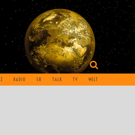
TZ
RADIO
S8
TALK
TV
WELT