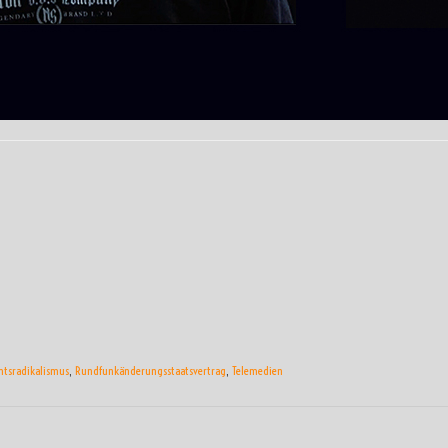
htsradikalismus
,
Rundfunkänderungsstaatsvertrag
,
Telemedien
ON