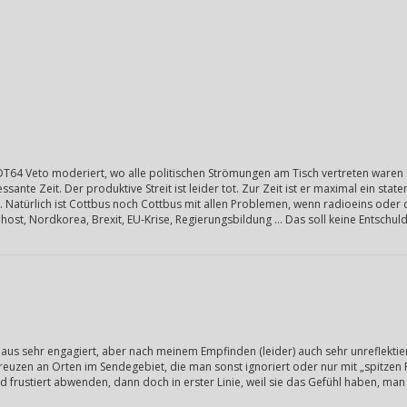
DT64 Veto moderiert, wo alle politischen Strömungen am Tisch vertreten waren z
ssante Zeit. Der produktive Streit ist leider tot. Zur Zeit ist er maximal ein st
. Natürlich ist Cottbus noch Cottbus mit allen Problemen, wenn radioeins oder
Nahost, Nordkorea, Brexit, EU-Krise, Regierungsbildung … Das soll keine Entschul
aus sehr engagiert, aber nach meinem Empfinden (leider) auch sehr unreflektiert 
reuzen an Orten im Sendegebiet, die man sonst ignoriert oder nur mit „spitzen F
d frustiert abwenden, dann doch in erster Linie, weil sie das Gefühl haben, man