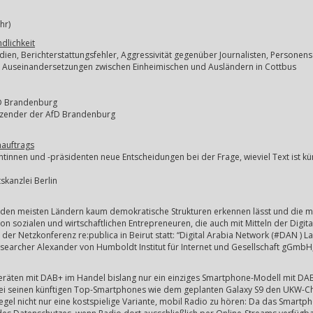
hr)
dlichkeit
n, Berichterstattungsfehler, Aggressivität gegenüber Journalisten, Personensch
n Auseinandersetzungen zwischen Einheimischen und Ausländern in Cottbus
AfD Brandenburg
itzender der AfD Brandenburg
nauftrags
ntinnen und -präsidenten neue Entscheidungen bei der Frage, wieviel Text ist k
skanzlei Berlin
in den meisten Ländern kaum demokratische Strukturen erkennen lässt und die
 von sozialen und wirtschaftlichen Entrepreneuren, die auch mit Mitteln der Digit
der Netzkonferenz re:publica in Beirut statt: “Digital Arabia Network (#DAN ) L
esearcher Alexander von Humboldt Institut für Internet und Gesellschaft gGmbH, e
räten mit DAB+ im Handel bislang nur ein einziges Smartphone-Modell mit DAB+
 bei seinen künftigen Top-Smartphones wie dem geplanten Galaxy S9 den UKW-Ch
Regel nicht nur eine kostspielige Variante, mobil Radio zu hören: Da das Sma