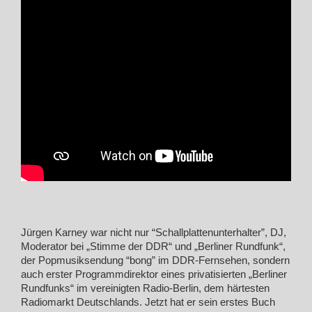
Jürgen Karney war nicht nur “Schallplattenunterhalter”, DJ,
Moderator bei „Stimme der DDR“ und „Berliner Rundfunk“,
der Popmusiksendung “bong” im DDR-Fernsehen, sondern
auch erster Programmdirektor eines privatisierten „Berliner
Rundfunks“ im vereinigten Radio-Berlin, dem härtesten
Radiomarkt Deutschlands. Jetzt hat er sein erstes Buch