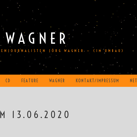
 WAGNER
DIENJOURNALISTEN JÖRG WAGNER — (IM UMBAU)
CD
FEATURE
WAGNER
KONTAKT/IMPRESSUM
NE
M 13.06.2020