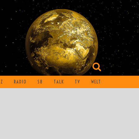
TZ
RADIO
S8
TALK
TV
WELT