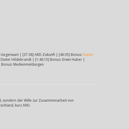
D-Gegenwart | [37:38] ARD-Zukunft | [46:35] Bonus:
Rainer
 Dieter Hildebrandt | [1:46:15] Bonus: Erwin Huber |
:58] Bonus: Medienmeldungen
d, sondern der Wille zur Zusammenarbeit von
tschland, kurz ARD.