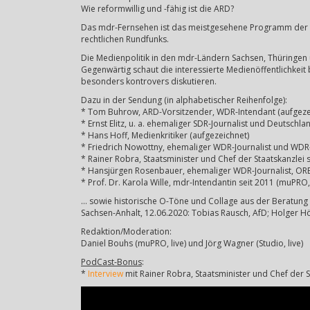
Wie reformwillig und -fähig ist die ARD?
Das mdr-Fernsehen ist das meistgesehene Programm der AR
rechtlichen Rundfunks.
Die Medienpolitik in den mdr-Ländern Sachsen, Thüringen u
Gegenwärtig schaut die interessierte Medienöffentlichke
besonders kontrovers diskutieren.
Dazu in der Sendung (in alphabetischer Reihenfolge):
* Tom Buhrow, ARD-Vorsitzender, WDR-Intendant (aufgeze
* Ernst Elitz, u. a. ehemaliger SDR-Journalist und Deutsch
* Hans Hoff, Medienkritiker (aufgezeichnet)
* Friedrich Nowottny, ehemaliger WDR-Journalist und WDR
* Rainer Robra, Staatsminister und Chef der Staatskanzlei
* Hansjürgen Rosenbauer, ehemaliger WDR-Journalist, ORB
* Prof. Dr. Karola Wille, mdr-Intendantin seit 2011 (muPRO, 
… sowie historische O-Töne und Collage aus der Beratung 
Sachsen-Anhalt, 12.06.2020: Tobias Rausch, AfD; Holger 
Redaktion/Moderation:
Daniel Bouhs (muPRO, live) und Jörg Wagner (Studio, live)
PodCast-Bonus
:
*
Interview
mit Rainer Robra, Staatsminister und Chef der 