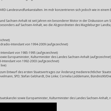
D-Landesrundfunkanstalten. Im mdr konzentrieren sich jedoch wie in einem Bre
nd Sachsen-Anhalt ist seit Jahren ein besonderer Motor in der Diskussion um St
it besonders auf Sachsen-Anhalt, wo die Abgeordneten des Magdeburger Landt
ichnet)
landradio-Intendant von 1994-2009 (aufgezeichnet)
-Intendant von 1985-1995 (aufgezeichnet)
 sowie Europaminister, Kulturminister des Landes Sachsen-Anhalt (aufgezeichnet
-Intendant von 1992-2003 (aufgezeichnet)
live)
zum Entwurf des ersten Staatsvertrages zur Änderung medienrechtlicher Staat
Hövelmann, SPD; Stefan Gebhardt, Die Linke; Cornelia Lüddemann, Bündnis90/Di
Staatskanzlei sowie Europaminister, Kulturminister des Landes Sachsen-Anhalt, 