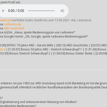
esamt-PodCast:
ownload
(verlinkte Audio-Quelle bis zum 13.06.2021: rbb, radioeins)
via
radioeins.de
via
ARD-Audiothek
via ALEXA: „Alexa, spiele Medienmagazin von radioeins!“
via Google Home: „Ok, Google, spiele radioeins Medienmagazin!“
0:00] INTRO: 70 Jahre ARD – Karola Wille | [06:13] ARD-Geschichte | [20:37] AR
obra
| [1:25:07] Bonus: 50 Jahre ARD – Dietrich Schwarzkopf 1 | [1:31:26] Bonus:
:53:30] Bonus: Dietrich Schwarzkopf 2 | [1:58:59] Bonus: Dieter Stolte | [2:00
erklären. Im Juni 1950 zur ARD-Gründung stand nicht Marketing im Vordergrun
sgemeinschaft öffentlich-rechtlicher Rundfunkanstalten der Bundesrepublik Deu
n?
Digitalisierung und zeitsouveränen Nutzung von Inhalten?
enpolitischen Bedingungen?