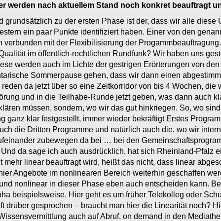
r werden nach aktuellem Stand noch konkret beauftragt und 
 grundsätzlich zu der ersten Phase ist der, dass wir alle dies
 gestern ein paar Punkte identifiziert haben. Einer von den gena
och verbunden mit der Flexibilisierung der Progammbeauftragun
alität im öffentlich-rechtlichen Rundfunk? Wir haben uns gest
 Diese werden auch im Lichte der gestrigen Erörterungen von den
entarische Sommerpause gehen, dass wir dann einen abgestimmt
eden da jetzt über so eine Zeitkorridor von bis 4 Wochen, die 
örung und in die Teilhabe-Runde jetzt geben, was dann auch kla
rklären müssen, sondern, wo wir das gut hinkriegen. So, wo si
 ganz klar festgestellt, immer wieder bekräftigt Erstes Prog
 auch die Dritten Programme und natürlich auch die, wo wir inter
n aufeinander zubewegen da bei … bei den Gemeinschaftsprog
Und da sage ich auch ausdrücklich, hat sich Rheinland-Pfalz e
 mehr linear beauftragt wird, heißt das nicht, dass linear abges
 hier Angebote im nonlinearen Bereich weiterhin geschaffen wer
 und nonlinear in dieser Phase eben auch entscheiden kann. Be
pha beispielsweise. Hier geht es um früher Telekolleg oder Sch
ft drüber gesprochen – braucht man hier die Linearität noch? Hi
Wissensvermittlung auch auf Abruf, on demand in den Mediathe