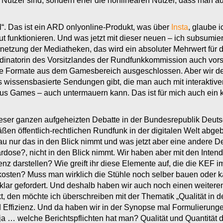
en Nutzer sind, sondern eher die nonlinearen Nutzer, dass man
l“. Das ist ein ARD onlyonline-Produkt, was über
Insta
, glaube i
t funktionieren. Und was jetzt mit dieser neuen – ich subsumier
ernetzung der Mediatheken, das wird ein absoluter Mehrwert für
dinatorin des Vorsitzlandes der Rundfunkkommission auch vorste
ive Formate aus dem Gamesbereich ausgeschlossen. Aber wir de
s wissensbasierte Sendungen gibt, die man auch mit interaktiv
us Games – auch untermauern kann. Das ist für mich auch ein 
ieser ganzen aufgeheizten Debatte in der Bundesrepublik Deuts
n öffentlich-rechtlichen Rundfunk in der digitalen Welt abgeben
au nur das in den Blick nimmt und was jetzt aber eine andere De
ardose?, nicht in den Blick nimmt. Wir haben aber mit den Inten
z darstellen? Wie greift ihr diese Elemente auf, die die KEF im
osten? Muss man wirklich die Stühle noch selber bauen oder 
ar gefordert. Und deshalb haben wir auch noch einen weiteren
, den möchte ich überschreiben mit der Thematik „Qualität in d
Effizienz. Und da haben wir in der Synopse mal Formulierungen
 ja … welche Berichtspflichten hat man? Qualität und Quantität 