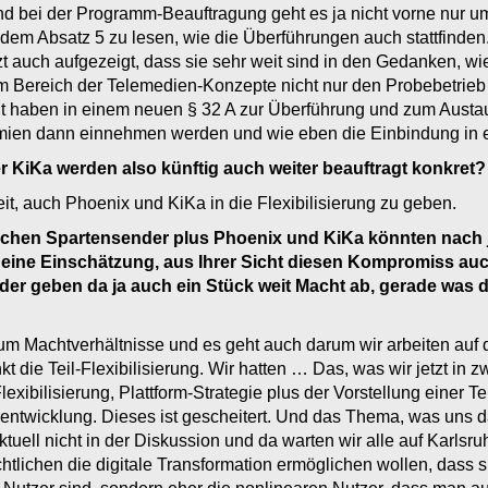
nd bei der Programm-Beauftragung geht es ja nicht vorne nur um
 dem Absatz 5 zu lesen, wie die Überführungen auch stattfinde
zt auch aufgezeigt, dass sie sehr weit sind in den Gedanken, wi
m Bereich der Telemedien-Konzepte nicht nur den Probebetrieb
t haben in einem neuen § 32 A zur Überführung und zum Aust
mien dann einnehmen werden und wie eben die Einbindung in ein
 KiKa werden also künftig auch weiter beauftragt konkret?
it, auch Phoenix und KiKa in die Flexibilisierung zu geben.
schen Spartensender plus Phoenix und KiKa könnten nach je
ch eine Einschätzung, aus Ihrer Sicht diesen Kompromiss auch
er geben da ja auch ein Stück weit Macht ab, gerade was d
 um Machtverhältnisse und es geht auch darum wir arbeiten auf
t die Teil-Flexibilisierung. Wir hatten … Das, was wir jetzt in
xibilisierung, Plattform-Strategie plus der Vorstellung einer Te
sentwicklung. Dieses ist gescheitert. Und das Thema, was uns d
tuell nicht in der Diskussion und da warten wir alle auf Karlsruh
htlichen die digitale Transformation ermöglichen wollen, dass s