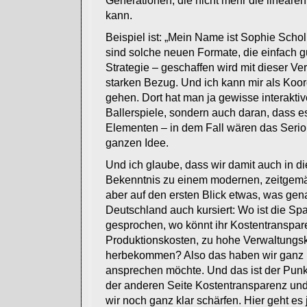
Generationen, die nicht mehr die linear
kann.
Beispiel ist: „Mein Name ist Sophie Schol
sind solche neuen Formate, die einfach gu
Strategie – geschaffen wird mit dieser V
starken Bezug. Und ich kann mir als Koor
gehen. Dort hat man ja gewisse interakt
Ballerspiele, sondern auch daran, dass e
Elementen – in dem Fall wären das Serio
ganzen Idee.
Und ich glaube, dass wir damit auch in d
Bekenntnis zu einem modernen, zeitgemäße
aber auf den ersten Blick etwas, was gen
Deutschland auch kursiert: Wo ist die Sp
gesprochen, wo könnt ihr Kostentransparen
Produktionskosten, zu hohe Verwaltungsk
herbekommen? Also das haben wir ganz kl
ansprechen möchte. Und das ist der Punkt
der anderen Seite Kostentransparenz und 
wir noch ganz klar schärfen. Hier geht es