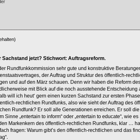
der
ehalten)
r Sachstand jetzt? Stichwort: Auftragsreform.
 der Rundfunkkommission sehr gute und konstruktive Beratunge
nstaatsvertrages, der Auftrag und Struktur des öffentlich-recht
ngen und auf den März schauen. Denn wir haben die Reform des 
dlicherweise mit Blick auf die noch ausstehende Entscheidung 
alb will ich heut‘ gern einen kurzen Sachstand zur ersten Phas
entlich-rechtlichen Rundfunks, also wie sieht der Auftrag des ö
chen Rundfunk? Er soll alle Generationen erreichen. Er soll die
m Sinne „entertain to inform“ oder „entertain to educate“, wie e
o den Markenkern des öffentlich-rechtlichen Rundfunks, klar … h
ch fragen: Warum gibt’s den öffentlich-rechtlichen und das finde
ag“.