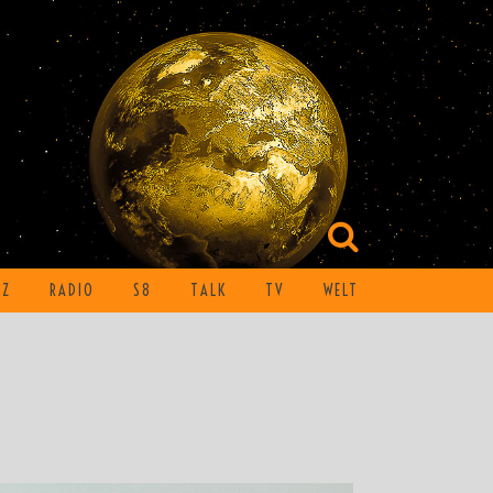
TZ
RADIO
S8
TALK
TV
WELT