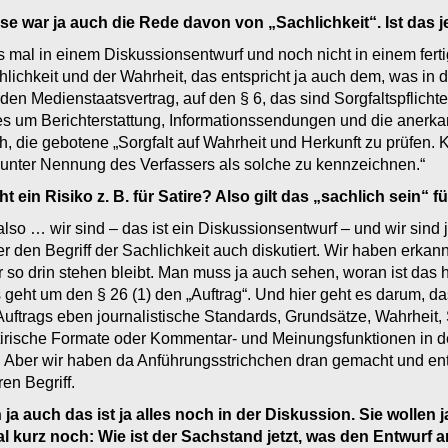
se war ja auch die Rede davon von „Sachlichkeit“. Ist da
ns mal in einem Diskussionsentwurf und noch nicht in einem fert
hlichkeit und der Wahrheit, das entspricht ja auch dem, was in d
n Medienstaatsvertrag, auf den § 6, das sind Sorgfaltspflichten,
 es um Berichterstattung, Informationssendungen und die anerk
ch, die gebotene „Sorgfalt auf Wahrheit und Herkunft zu prüfen
d unter Nennung des Verfassers als solche zu kennzeichnen.“
ht ein Risiko z. B. für Satire? Also gilt das „sachlich sein“ f
so … wir sind – das ist ein Diskussionsentwurf – und wir sind je
ber den Begriff der Sachlichkeit auch diskutiert. Wir haben erka
so drin stehen bleibt. Man muss ja auch sehen, woran ist das 
 geht um den § 26 (1) den „Auftrag“. Und hier geht es darum, das
Auftrags eben journalistische Standards, Grundsätze, Wahrheit
 satirische Formate oder Kommentar- und Meinungsfunktionen in
. Aber wir haben da Anführungsstrichchen dran gemacht und en
en Begriff.
ja auch das ist ja alles noch in der Diskussion. Sie wollen ja
mal kurz noch: Wie ist der Sachstand jetzt, was den Entwurf