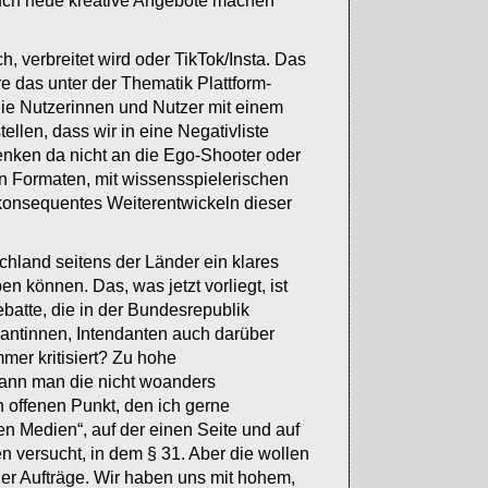
 auch neue kreative Angebote machen
ch, verbreitet wird oder TikTok/Insta. Das
e das unter der Thematik Plattform-
 die Nutzerinnen und Nutzer mit einem
llen, dass wir in eine Negativliste
nken da nicht an die Ego-Shooter oder
en Formaten, mit wissensspielerischen
konsequentes Weiterentwickeln dieser
chland seitens der Länder ein klares
 können. Das, was jetzt vorliegt, ist
batte, die in der Bundesrepublik
dantinnen, Intendanten auch darüber
mer kritisiert? Zu hohe
kann man die nicht woanders
 offenen Punkt, den ich gerne
en Medien“, auf der einen Seite und auf
 versucht, in dem § 31. Aber die wollen
der Aufträge. Wir haben uns mit hohem,