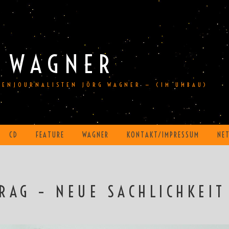
 WAGNER
DIENJOURNALISTEN JÖRG WAGNER — (IM UMBAU)
CD
FEATURE
WAGNER
KONTAKT/IMPRESSUM
NE
RAG – NEUE SACHLICHKEIT