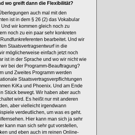
wo greift dann die Flexibilität?
e Überlegungen auch mal mit den
nnten ist in dem § 26 (2) das Vokabular
g. Und wir kommen gleich noch zu
ern noch zu ein paar sehr konkreten
 Rundfunkreferenten bearbeitet. Und wir
en Staatsvertragsentwurf in die
wir möglicherweise einfach jetzt noch
r ist in der Sprache und wo wir nicht wie
nd wir bei der Programm-Beauftragung?
ramm und Zweites Programm werden
nationale Staatsvertragsverpflichtungen
rammen KiKa und Phoenix. Und am Ende
in Stück bewegt. Wir haben aber auch
chaltet wird. Es heißt nur mit anderen
den, aber vielleicht irgendwann
ispiele verdeutlichen, um was es geht.
ulfernsehen. Hier kann man sich ja sehr
er kann man sich sehr gut vorstellen,
ken und eben auch im reinen Online-