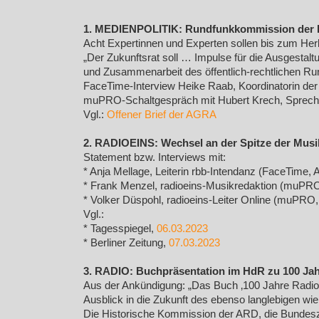
1. MEDIENPOLITIK: Rundfunkkommission der Lä
Acht Expertinnen und Experten sollen bis zum Her
„Der Zukunftsrat soll … Impulse für die Ausgestaltu
und Zusammenarbeit des öffentlich-rechtlichen Run
FaceTime-Interview Heike Raab, Koordinatorin de
muPRO-Schaltgespräch mit Hubert Krech, Sprecher
Vgl.:
Offener Brief der AGRA
2. RADIOEINS: Wechsel an der Spitze der Musik
Statement bzw. Interviews mit:
* Anja Mellage, Leiterin rbb-Intendanz (FaceTime, 
* Frank Menzel, radioeins-Musikredaktion (muPRO,
* Volker Düspohl, radioeins-Leiter Online (muPRO, 
Vgl.:
* Tagesspiegel,
06.03.2023
* Berliner Zeitung,
07.03.2023
3. RADIO: Buchpräsentation im HdR zu 100 Ja
Aus der Ankündigung: „Das Buch ‚100 Jahre Radio i
Ausblick in die Zukunft des ebenso langlebigen wie
Die Historische Kommission der ARD, die Bundesze