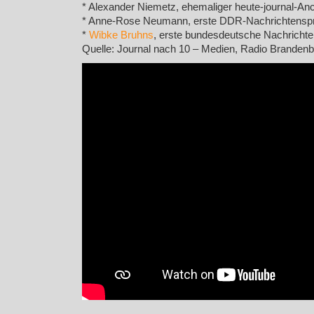
* Alexander Niemetz, ehemaliger heute-journal-An
* Anne-Rose Neumann, erste DDR-Nachrichtenspr
*
Wibke Bruhns
, erste bundesdeutsche Nachrichten
Quelle: Journal nach 10 – Medien, Radio Brandenb