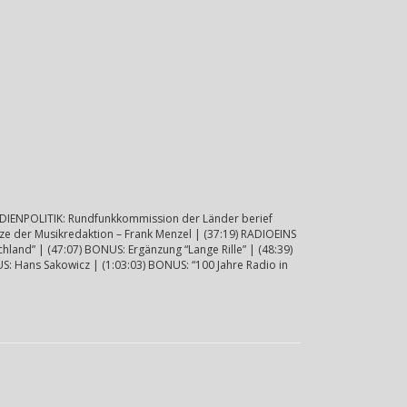
MEDIENPOLITIK: Rundfunkkommission der Länder berief
tze der Musikredaktion – Frank Menzel | (37:19) RADIOEINS
hland” | (47:07) BONUS: Ergänzung “Lange Rille” | (48:39)
 Hans Sakowicz | (1:03:03) BONUS: “100 Jahre Radio in