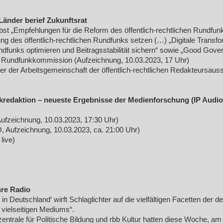
nder berief Zukunftsrat
bst „Empfehlungen für die Reform des öffentlich-rechtlichen Rundfun
ng des öffentlich-rechtlichen Rundfunks setzen (…) „Digitale Transfor
dfunks optimieren und Beitragsstabilität sichern“ sowie „Good Gover
r Rundfunkkommission (Aufzeichnung, 10.03.2023, 17 Uhr)
 der Arbeitsgemeinschaft der öffentlich-rechtlichen Redakteursaus
redaktion – neueste Ergebnisse der Medienforschung (IP Audio 
Aufzeichnung, 10.03.2023, 17:30 Uhr)
 Aufzeichnung, 10.03.2023, ca. 21:00 Uhr)
live)
hre Radio
n Deutschland‘ wirft Schlaglichter auf die vielfältigen Facetten der
 vielseitigen Mediums“.
ntrale für Politische Bildung und rbb Kultur hatten diese Woche, a