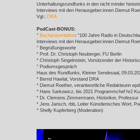
Unterhaltungsrundfunks in den nicht minder histo
Interviews mit den Herausgeber:innen Diemut R
Vgl.:
DRA
PodCast-BONUS:
°
Buchpräsentation
: “100 Jahre Radio in Deutschla
Interviews mit den Herausgeber:innen Diemut R
° Begrüßungsworte
* Prof. Dr. Christoph Neuberger, FU Berlin
* Christoph Singelnstein, Vorsitzender der Histo
° Podiumsgespräch
Haus des Rundfunks, Kleiner Sendesaal, 09.03.20
* Bernd Hawlat, Vorstand DRA
* Diemut Roether, verantwortliche Redakteurin ep
* Hans Sarkowicz, bis 2021 Programmchef hr2 Kul
* Dr. Clemens Zimmermann, Historiker, Professur 
* Jens Jarisch, rbb, Leiter Künstlerisches Wort, P
* Shelly Kupferberg (Moderation)