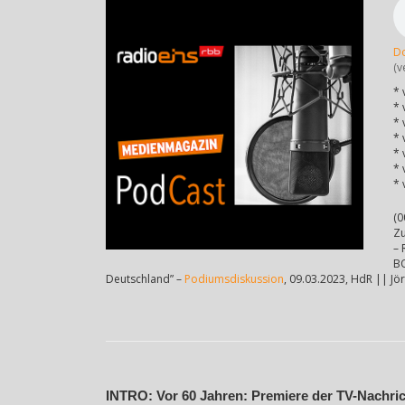
D
(v
* 
* 
* 
* 
* 
* 
* 
(0
Zu
– 
BO
Deutschland” –
Podiumsdiskussion
, 09.03.2023, HdR || J
INTRO: Vor 60 Jahren: Premiere der TV-Nachri