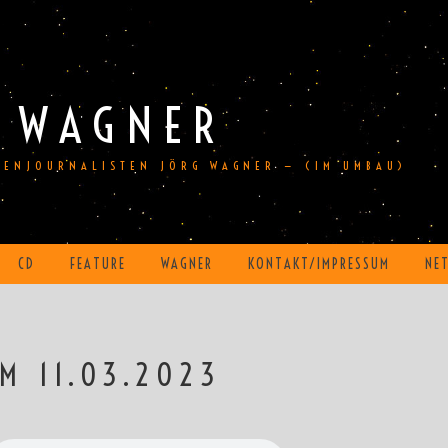
 WAGNER
DIENJOURNALISTEN JÖRG WAGNER — (IM UMBAU)
CD
FEATURE
WAGNER
KONTAKT/IMPRESSUM
NE
M 11.03.2023