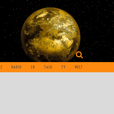
TZ
RADIO
S8
TALK
TV
WELT