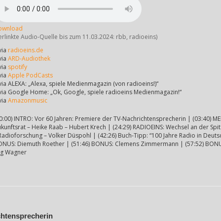
ownload
erlinkte Audio-Quelle bis zum 11.03.2024: rbb, radioeins)
via
radioeins.de
via
ARD-Audiothek
via
spotify
via
Apple PodCasts
via ALEXA: „Alexa, spiele Medienmagazin (von radioeins!)“
via Google Home: „Ok, Google, spiele radioeins Medienmagazin!“
via
Amazonmusic
0:00) INTRO: Vor 60 Jahren: Premiere der TV-Nachrichtensprecherin | (03:40) 
kunftsrat – Heike Raab – Hubert Krech | (24:29) RADIOEINS: Wechsel an der Spi
Radioforschung – Volker Düspohl | (42:26) Buch-Tipp: “100 Jahre Radio in Deutsc
NUS: Diemuth Roether | (51:46) BONUS: Clemens Zimmermann | (57:52) BONUS:
örg Wagner
chtensprecherin