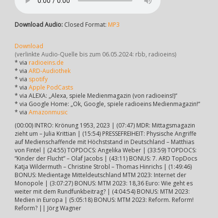
Download Audio:
Closed Format:
MP3
Download
(verlinkte Audio-Quelle bis zum 06.05.2024: rbb, radioeins)
* via
radioeins.de
* via
ARD-Audiothek
* via
spotify
* via
Apple PodCasts
* via ALEXA: „Alexa, spiele Medienmagazin (von radioeins!)“
* via Google Home: „Ok, Google, spiele radioeins Medienmagazin!“
* via
Amazonmusic
(00:00) INTRO: Krönung 1953, 2023 | (07:47) MDR: Mittagsmagazin
zieht um – Julia Krittian | (15:54) PRESSEFREIHEIT: Physische Angriffe
auf Medienschaffende mit Höchststand in Deutschland – Matthias
von Fintel | (24:55) TOPDOCS: Angelika Weber | (33:59) TOPDOCS:
“Kinder der Flucht” – Olaf Jacobs | (43:11) BONUS: 7. ARD TopDocs
Katja Wildermuth – Christine Strobl – Thomas Hinrichs | (1:49:46)
BONUS: Medientage Mitteldeutschland MTM 2023: Internet der
Monopole | (3:07:27) BONUS: MTM 2023: 18,36 Euro: Wie geht es
weiter mit dem Rundfunkbeitrag? | (4:04:54) BONUS: MTM 2023:
Medien in Europa | (5:05:18) BONUS: MTM 2023: Reform. Reform!
Reform? || Jörg Wagner