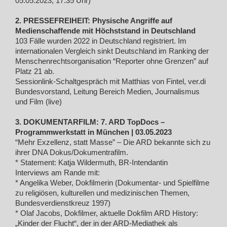
05.05.2023, 17:35 Uhr)
2. PRESSEFREIHEIT: Physische Angriffe auf
Medienschaffende mit Höchststand in Deutschland
103 Fälle wurden 2022 in Deutschland registriert. Im
internationalen Vergleich sinkt Deutschland im Ranking der
Menschenrechtsorganisation “Reporter ohne Grenzen” auf
Platz 21 ab.
Sessionlink-Schaltgespräch mit Matthias von Fintel, ver.di
Bundesvorstand, Leitung Bereich Medien, Journalismus
und Film (live)
3. DOKUMENTARFILM: 7. ARD TopDocs –
Programmwerkstatt in München | 03.05.2023
“Mehr Exzellenz, statt Masse” – Die ARD bekannte sich zu
ihrer DNA Dokus/Dokumentrafilm.
* Statement: Katja Wildermuth, BR-Intendantin
Interviews am Rande mit:
* Angelika Weber, Dokfilmerin (Dokumentar- und Spielfilme
zu religiösen, kulturellen und medizinischen Themen,
Bundesverdienstkreuz 1997)
* Olaf Jacobs, Dokfilmer, aktuelle Dokfilm ARD History:
„Kinder der Flucht“, der in der ARD-Mediathek als