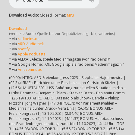
Download Audio:
Closed Format:
MP3
Download
(verlinkte Audio-Quelle bis zur Depublizierung: rbb, radioeins)
* via
radioeins.de
* via
ARD-Audiothek
* via
spotify
* via
Apple PodCasts
* via ALEXA: „Alexa, spiele Medienmagazin (von radioeins!)“
* via Google Home: „Ok, Google, spiele radioeins Medienmagazin!“
* via
Amazonmusic
(00:00) INTRO: ARD-Freienkongress 2023 – Stephanie Hajdamowicz |
(02:34) ISRAEL: Berichten unter Beschuss – Jan-Christoph Kitzler |
(12:56) HAUPTAUSSCHUSS: Anhörung zur aktuellen Situation im rbb –
Ulrike Demmer – Benjamin Ehlers – Steeven Bretz – Benjamin Grimm
| (26:19) 100 JAHRE RADIO: Das Radio als Show – Bericht – Philipp
Nitzsche, Jörg Wagner | (47:04) POLEN: Vor Parlamentswahlen –
Medienfreiheit unter Druck – Vera Linß | (56:45) BONUS: ARD-
Freienkongress (1), 13.10.2023 | (2:34:40) BONUS: ARD-
Freienkongress (2), 14.10.2023 | (4:11:37) BONUS: Hauptausschuss
des Brandenburger Landtags zum rbb, 11.10.2023, 14:14 Uhr – TOP
3 | (4:35:08) BONUS: TOP 3.1 | (5:56:37) BONUS: TOP 3.2 | (5:58:14)
BONUS: TOP 3.3/3.4 | (6:26:46) BONUS: TOP 3.5/3.6/3.7 || Jörg