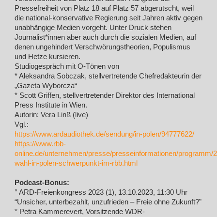
Pressefreiheit von Platz 18 auf Platz 57 abgerutscht, weil
die national-konservative Regierung seit Jahren aktiv gegen
unabhängige Medien vorgeht. Unter Druck stehen
Journalist*innen aber auch durch die sozialen Medien, auf
denen ungehindert Verschwörungstheorien, Populismus
und Hetze kursieren.
Studiogespräch mit O-Tönen von
* Aleksandra Sobczak, stellvertretende Chefredakteurin der
„Gazeta Wyborcza“
* Scott Griffen, stellvertretender Direktor des International
Press Institute in Wien.
Autorin: Vera Linß (live)
Vgl.:
https://www.ardaudiothek.de/sendung/in-polen/94777622/
https://www.rbb-
online.de/unternehmen/presse/presseinformationen/programm/
wahl-in-polen-schwerpunkt-im-rbb.html
Podcast-Bonus:
° ARD-Freienkongress 2023 (1), 13.10.2023, 11:30 Uhr
“Unsicher, unterbezahlt, unzufrieden – Freie ohne Zukunft?”
* Petra Kammerevert, Vorsitzende WDR-