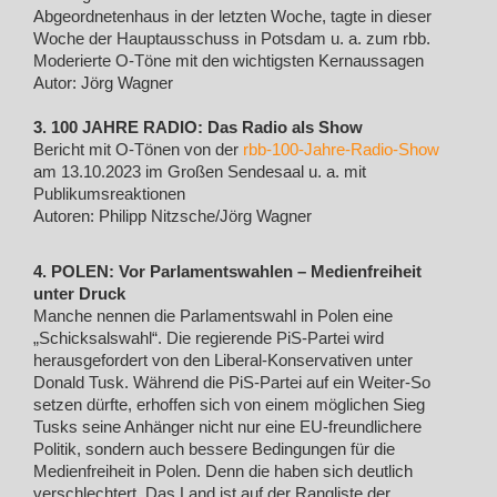
Abgeordnetenhaus in der letzten Woche, tagte in dieser
Woche der Hauptausschuss in Potsdam u. a. zum rbb.
Moderierte O-Töne mit den wichtigsten Kernaussagen
Autor: Jörg Wagner
3. 100 JAHRE RADIO: Das Radio als Show
Bericht mit O-Tönen von der
rbb-100-Jahre-Radio-Show
am 13.10.2023 im Großen Sendesaal u. a. mit
Publikumsreaktionen
Autoren: Philipp Nitzsche/Jörg Wagner
4. POLEN: Vor Parlamentswahlen – Medienfreiheit
unter Druck
Manche nennen die Parlamentswahl in Polen eine
„Schicksalswahl“. Die regierende PiS-Partei wird
herausgefordert von den Liberal-Konservativen unter
Donald Tusk. Während die PiS-Partei auf ein Weiter-So
setzen dürfte, erhoffen sich von einem möglichen Sieg
Tusks seine Anhänger nicht nur eine EU-freundlichere
Politik, sondern auch bessere Bedingungen für die
Medienfreiheit in Polen. Denn die haben sich deutlich
verschlechtert. Das Land ist auf der Rangliste der