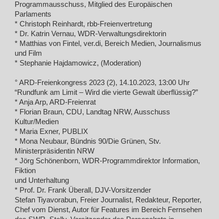
Programmausschuss, Mitglied des Europäischen
Parlaments
* Christoph Reinhardt, rbb-Freienvertretung
* Dr. Katrin Vernau, WDR-Verwaltungsdirektorin
* Matthias von Fintel, ver.di, Bereich Medien, Journalismus
und Film
* Stephanie Hajdamowicz, (Moderation)
° ARD-Freienkongress 2023 (2), 14.10.2023, 13:00 Uhr
“Rundfunk am Limit – Wird die vierte Gewalt überflüssig?”
* Anja Arp, ARD-Freienrat
* Florian Braun, CDU, Landtag NRW, Ausschuss
Kultur/Medien
* Maria Exner, PUBLIX
* Mona Neubaur, Bündnis 90/Die Grünen, Stv.
Ministerpräsidentin NRW
* Jörg Schönenborn, WDR-Programmdirektor Information,
Fiktion
und Unterhaltung
* Prof. Dr. Frank Überall, DJV-Vorsitzender
Stefan Tiyavorabun, Freier Journalist, Redakteur, Reporter,
Chef vom Dienst, Autor für Features im Bereich Fernsehen