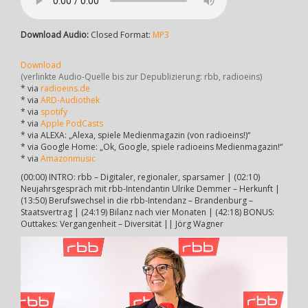
Download Audio:
Closed Format:
MP3
Download
(verlinkte Audio-Quelle bis zur Depublizierung: rbb, radioeins)
* via
radioeins.de
* via
ARD-Audiothek
* via
spotify
* via
Apple PodCasts
* via ALEXA: „Alexa, spiele Medienmagazin (von radioeins!)“
* via Google Home: „Ok, Google, spiele radioeins Medienmagazin!“
* via
Amazonmusic
(00:00) INTRO: rbb – Digitaler, regionaler, sparsamer | (02:10)
Neujahrsgespräch mit rbb-Intendantin Ulrike Demmer – Herkunft |
(13:50) Berufswechsel in die rbb-Intendanz – Brandenburg –
Staatsvertrag | (24:19) Bilanz nach vier Monaten | (42:18) BONUS:
Outtakes: Vergangenheit – Diversität || Jörg Wagner