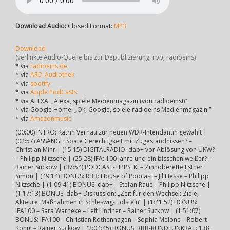
Download Audio:
Closed Format:
MP3
Download
(verlinkte Audio-Quelle bis zur Depublizierung: rbb, radioeins)
* via
radioeins.de
* via
ARD-Audiothek
* via
spotify
* via
Apple PodCasts
* via ALEXA: „Alexa, spiele Medienmagazin (von radioeins!)“
* via Google Home: „Ok, Google, spiele radioeins Medienmagazin!“
* via
Amazonmusic
(00:00) INTRO: Katrin Vernau zur neuen WDR-Intendantin gewählt |
(02:57) ASSANGE: Späte Gerechtigkeit mit Zugeständnissen? –
Christian Mihr | (15:15) DIGITALRADIO: dab+ vor Ablösung von UKW?
– Philipp Nitzsche | (25:28) IFA: 100 Jahre und ein bisschen weißer? –
Rainer Suckow | (37:54) PODCAST-TIPPS: KI – Zinnoberette Esther
Simon | (49:14) BONUS: RBB: House of Podcast – Jil Hesse – Philipp
Nitzsche | (1:09:41) BONUS: dab+ – Stefan Raue – Philipp Nitzsche |
(1:17:13) BONUS: dab+ Diskussion: „Zeit für den Wechsel: Ziele,
Akteure, Maßnahmen in Schleswig-Holstein“ | (1:41:52) BONUS:
IFA100 – Sara Warneke – Leif Lindner – Rainer Suckow | (1:51:07)
BONUS: IFA100 – Christian Rothenhagen – Sophia Melone – Robert
König – Rainer Suckow | (2:04:45) BONUS: RBB-RUNDFUNKRAT: 138.