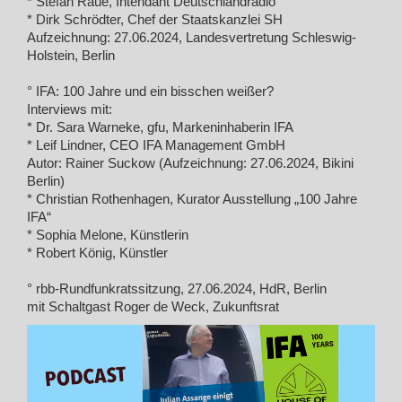
* Stefan Raue, Intendant Deutschlandradio
* Dirk Schrödter, Chef der Staatskanzlei SH
Aufzeichnung: 27.06.2024, Landesvertretung Schleswig-
Holstein, Berlin
° IFA: 100 Jahre und ein bisschen weißer?
Interviews mit:
* Dr. Sara Warneke, gfu, Markeninhaberin IFA
* Leif Lindner, CEO IFA Management GmbH
Autor: Rainer Suckow (Aufzeichnung: 27.06.2024, Bikini
Berlin)
* Christian Rothenhagen, Kurator Ausstellung „100 Jahre
IFA“
* Sophia Melone, Künstlerin
* Robert König, Künstler
° rbb-Rundfunkratssitzung, 27.06.2024, HdR, Berlin
mit Schaltgast Roger de Weck, Zukunftsrat