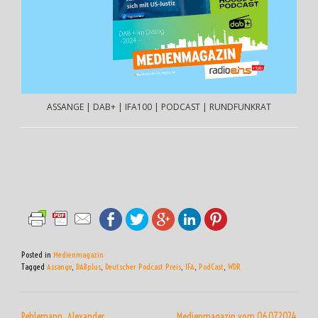
ASSANGE | DAB+ | IFA100 | PODCAST | RUNDFUNKRAT
Posted in
Medienmagazin
Tagged
Assange
,
DABplus
,
Deutscher Podcast Preis
,
IFA
,
PodCast
,
WDR
BEITRAGSNAVIGATION
Pehlemann, Alexander
Medienmagazin vom 06.07.2024