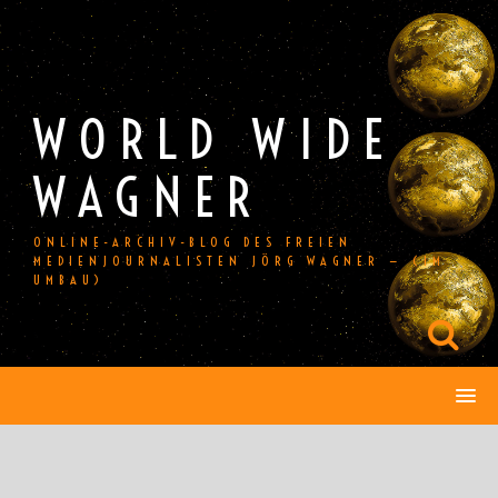
Skip
to
content
WORLD WIDE
WAGNER
ONLINE-ARCHIV-BLOG DES FREIEN
MEDIENJOURNALISTEN JÖRG WAGNER — (IM
UMBAU)