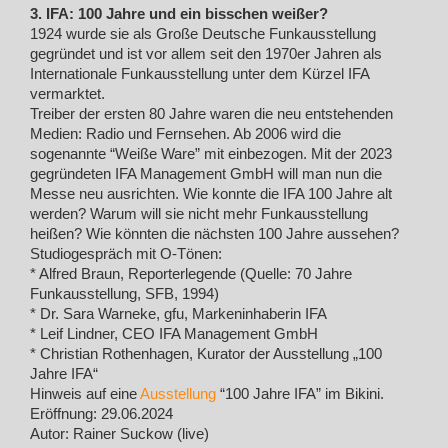
3. IFA: 100 Jahre und ein bisschen weißer?
1924 wurde sie als Große Deutsche Funkausstellung
gegründet und ist vor allem seit den 1970er Jahren als
Internationale Funkausstellung unter dem Kürzel IFA
vermarktet.
Treiber der ersten 80 Jahre waren die neu entstehenden
Medien: Radio und Fernsehen. Ab 2006 wird die
sogenannte “Weiße Ware” mit einbezogen. Mit der 2023
gegründeten IFA Management GmbH will man nun die
Messe neu ausrichten. Wie konnte die IFA 100 Jahre alt
werden? Warum will sie nicht mehr Funkausstellung
heißen? Wie könnten die nächsten 100 Jahre aussehen?
Studiogespräch mit O-Tönen:
* Alfred Braun, Reporterlegende (Quelle: 70 Jahre
Funkausstellung, SFB, 1994)
* Dr. Sara Warneke, gfu, Markeninhaberin IFA
* Leif Lindner, CEO IFA Management GmbH
* Christian Rothenhagen, Kurator der Ausstellung „100
Jahre IFA“
Hinweis auf eine
Ausstellung
“100 Jahre IFA” im Bikini.
Eröffnung: 29.06.2024
Autor: Rainer Suckow (live)