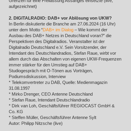
Grenzen für eine Freilassung Assanges einsetzte (live,
aufgezeichnet)
2. DIGITALRADIO: DAB+ vor Ablösung von UKW?
In Berlin diskutierte die Branche am 27.06.2024 (16 Uhr)
unter dem Motto “
DAB+ im Dialog
– Wie kommt der
Ausbau des DAB+ Netzes in Deutschland voran?” die
Perspektiven des Digitalradios. Veranstalter ist der
Digitalradio Deutschland e.V. Sein Vorsitzender, der
Intendant des Deutschlandradios, Stefan Raue, wirbt vor
allem durch das Abschalten von eigenen UKW-Frequenzen
immer stärker für den Umstieg auf DAB+
Studiogespräch mit O-Tönen aus Vorträgen,
Podiumsdiskussion, Interview
* Telekomvertreter zu DAB, Quelle: Medienmagazin
31.08.1997
* Mirko Drenger, CEO Antenne Deutschland
* Stefan Raue, Intendant Deutschlandradio
* Dirk van Loh, Geschäftsführer REGIOCAST GmbH &
Co. KG
* Steffen Müller, Geschäftsführer Antenne Sylt
Autor: Philipp Nitzsche (live)