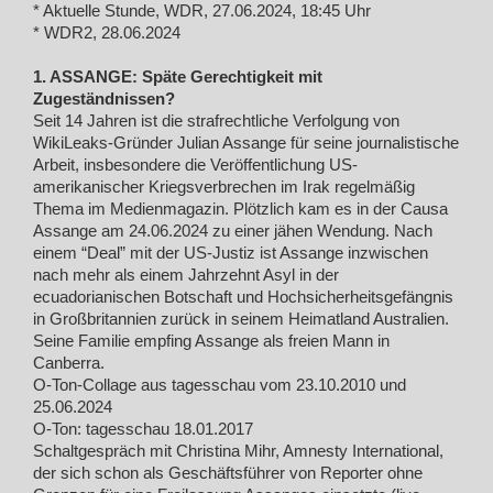
* Aktuelle Stunde, WDR, 27.06.2024, 18:45 Uhr
* WDR2, 28.06.2024
1. ASSANGE: Späte Gerechtigkeit mit
Zugeständnissen?
Seit 14 Jahren ist die strafrechtliche Verfolgung von
WikiLeaks-Gründer Julian Assange für seine journalistische
Arbeit, insbesondere die Veröffentlichung US-
amerikanischer Kriegsverbrechen im Irak regelmäßig
Thema im Medienmagazin. Plötzlich kam es in der Causa
Assange am 24.06.2024 zu einer jähen Wendung. Nach
einem “Deal” mit der US-Justiz ist Assange inzwischen
nach mehr als einem Jahrzehnt Asyl in der
ecuadorianischen Botschaft und Hochsicherheitsgefängnis
in Großbritannien zurück in seinem Heimatland Australien.
Seine Familie empfing Assange als freien Mann in
Canberra.
O-Ton-Collage aus tagesschau vom 23.10.2010 und
25.06.2024
O-Ton: tagesschau 18.01.2017
Schaltgespräch mit Christina Mihr, Amnesty International,
der sich schon als Geschäftsführer von Reporter ohne