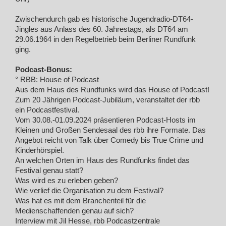
Zwischendurch gab es historische Jugendradio-DT64-
Jingles aus Anlass des 60. Jahrestags, als DT64 am
29.06.1964 in den Regelbetrieb beim Berliner Rundfunk
ging.
Podcast-Bonus:
° RBB: House of Podcast
Aus dem Haus des Rundfunks wird das House of Podcast!
Zum 20 Jährigen Podcast-Jubiläum, veranstaltet der rbb
ein Podcastfestival.
Vom 30.08.-01.09.2024 präsentieren Podcast-Hosts im
Kleinen und Großen Sendesaal des rbb ihre Formate. Das
Angebot reicht von Talk über Comedy bis True Crime und
Kinderhörspiel.
An welchen Orten im Haus des Rundfunks findet das
Festival genau statt?
Was wird es zu erleben geben?
Wie verlief die Organisation zu dem Festival?
Was hat es mit dem Branchenteil für die
Medienschaffenden genau auf sich?
Interview mit Jil Hesse, rbb Podcastzentrale