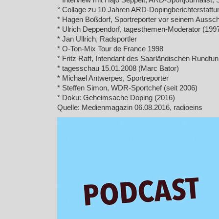
° Interview mit Hajo Seppelt, ARD-Sportjournalist
° Collage zu 10 Jahren ARD-Dopingberichterstattun
* Hagen Boßdorf, Sportreporter vor seinem Aussch
* Ulrich Deppendorf, tagesthemen-Moderator (199
* Jan Ullrich, Radsportler
* O-Ton-Mix Tour de France 1998
* Fritz Raff, Intendant des Saarländischen Rundf
* tagesschau 15.01.2008 (Marc Bator)
* Michael Antwerpes, Sportreporter
* Steffen Simon, WDR-Sportchef (seit 2006)
* Doku: Geheimsache Doping (2016)
Quelle: Medienmagazin 06.08.2016, radioeins