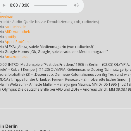
ownload
erlinkte Audio-Quelle bis zur Depublizierung: rbb, radioeins)
via
radioeins.de
via
ARD-Audiothek
via
spotify
via
Apple PodCasts
via ALEXA: „Alexa, spiele Medienmagazin (von radioeins!)“
via Google Home: „Ok, Google, spiele radioeins Medienmagazin!“
via
Amazonmusic
0:00) INTRO: Medienspiele “Fest des Friedens” 1936 in Berlin | (02:05) OLYMPIA:
iele” – Robert Kempe | (11:20) OLYMPIA: Geheimsache Doping “Schmutzige Spiel
dienbibliothek (2) – „Datenraub. Der neue Kolonialismus von Big Tech und wie 
DCAST: Tipps für die Urlaubs-, Ferien-, Reisezeit – Zinnoberette Esther Simon
la im Weltraum – Annette Müller – Hans-Jürgen Maurus, MM 07.06.1996 | (52:
h Olympia: Die deutsche Brille bei ARD und ZDF? – Andreas Ulrich, MM 09.08.19
in Berlin