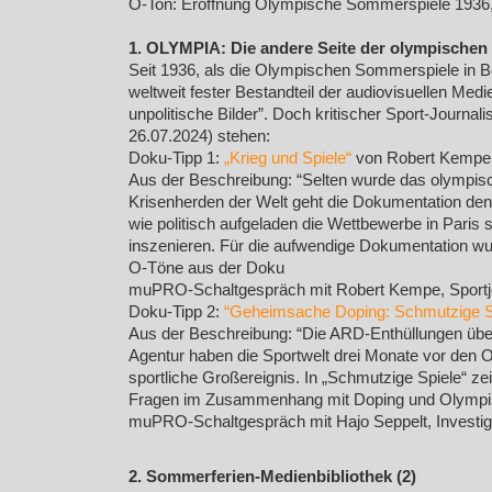
O-Ton: Eröffnung Olympische Sommerspiele 1936,
1. OLYMPIA: Die andere Seite der olympischen M
Seit 1936, als die Olympischen Sommerspiele in Be
weltweit fester Bestandteil der audiovisuellen Me
unpolitische Bilder”. Doch kritischer Sport-Journa
26.07.2024) stehen:
Doku-Tipp 1:
„Krieg und Spiele“
von Robert Kempe
Aus der Beschreibung: “Selten wurde das olympisch
Krisenherden der Welt geht die Dokumentation den 
wie politisch aufgeladen die Wettbewerbe in Paris
inszenieren. Für die aufwendige Dokumentation wurd
O-Töne aus der Doku
muPRO-Schaltgespräch mit Robert Kempe, Sportjourn
Doku-Tipp 2:
“Geheimsache Doping: Schmutzige S
Aus der Beschreibung: “Die ARD-Enthüllungen übe
Agentur haben die Sportwelt drei Monate vor den Ol
sportliche Großereignis. In „Schmutzige Spiele“ 
Fragen im Zusammenhang mit Doping und Olympis
muPRO-Schaltgespräch mit Hajo Seppelt, Investiga
2. Sommerferien-Medienbibliothek (2)