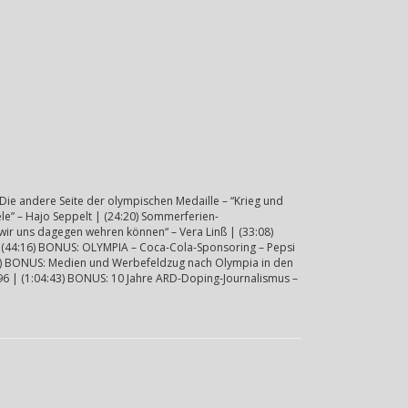
 Die andere Seite der olympischen Medaille – “Krieg und
e” – Hajo Seppelt | (24:20) Sommerferien-
wir uns dagegen wehren können“ – Vera Linß | (33:08)
 | (44:16) BONUS: OLYMPIA – Coca-Cola-Sponsoring – Pepsi
18) BONUS: Medien und Werbefeldzug nach Olympia in den
96 | (1:04:43) BONUS: 10 Jahre ARD-Doping-Journalismus –