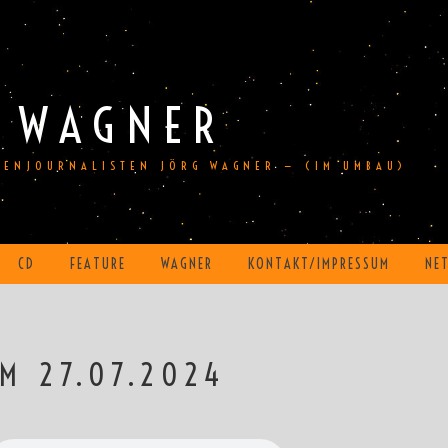
 WAGNER
DIENJOURNALISTEN JÖRG WAGNER — (IM UMBAU)
CD
FEATURE
WAGNER
KONTAKT/IMPRESSUM
NE
M 27.07.2024