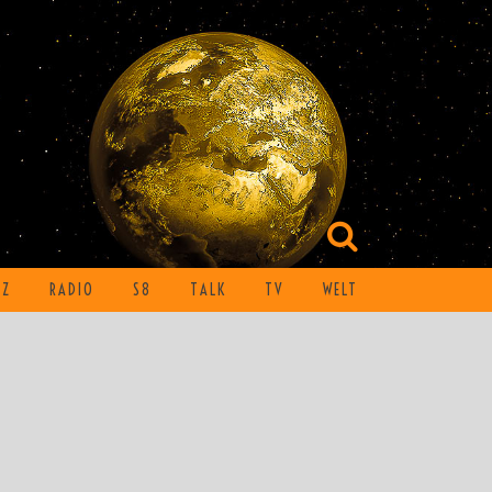
TZ
RADIO
S8
TALK
TV
WELT