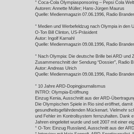
° Coca-Cola Olympiasponsoring – Pepsi Cola Wel
Autoren: Annette Müller; Hans-Jürgen Maurus
Quelle: Medienmagazin 07.06.1996, Radio Brande
° Medien und Werbefeldzug nach Olympia in den
O-Ton Bill Clinton, US-Präsident
Autor: Ingolf Karnahl
Quelle: Medienmagazin 09.08.1996, Radio Brande
° Nach Olympia: Die deutsche Brille bei ARD und
Zusammenschnitt der Sendung “Dossier”, Radio B
Autor: Andreas Ulrich
Quelle: Medienmagazin 09.08.1996, Radio Brande
° 10 Jahre ARD-Dopingjournalismus
INTRO: Olympia-Eröffnung
Einzug Kenia, Ausschnitt aus der ARD-Übertragung
Die Olympischen Spiele in Rio sind eröffnet, dami
gesundheitsgefährdenden Mückenart. Vielmehr sch
und Fehler im Kontrollsystem fernzuhalten. Dank ei
Jahren eingeleitet wurde und seit 2007 mit einer 
° O-Ton: Einzug Russland, Ausschnitt aus der ARD