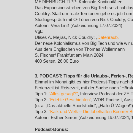
MEDIENBUCH-TIPP: Koloniale Kontinuitäten
Das Expansionsstreben von Big Tech setzt nahtlos
Couldry. Statt um reale Territorien gehe es jetzt
Studiogespräch mit O-Tönen von Nick Couldry, Co
Autorin: Vera Linß (Aufzeichnung 17.07.2024)
Vgl.:
Ulises A. Mejias, Nick Couldry: „
Datenraub.
Der neue Kolonialismus von Big Tech und wie wir
Aus dem Englischen von Thomas Wollermann
S. Fischer/ Frankfurt am Main 2024
400 Seiten, 26,00 Euro
3. PODCAST: Tipps für die Urlaubs-, Ferien-, Re
Einmal im Monat gibt es hier Podcast-Tipps nach 
Ferienzeit ist Reisezeit, mit der Suche nach “Hörst
Tipp 1:
“Alles gesagt?”
, Interview-Podcast der ZE
Tipp 2:
“Erlebte Geschichten”
, WDR-Podcast, Ausg
(u. a. „Das aktuelle Sportstudio“, „Hallo Ü-Wagen!“)
Tipp 3:
“Kalk und Welk – Die fabelhaften Boomer B
Autorin: Esther Simon (Aufzeichnung 19.07.2024, 
Podcast-Bonus: