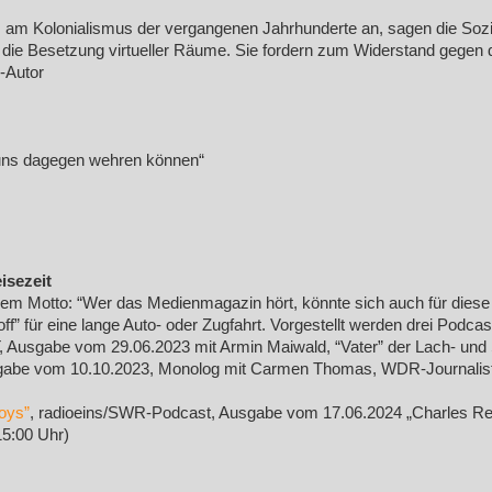
 am Kolonialismus der vergangenen Jahrhunderte an, sagen die Sozia
 um die Besetzung virtueller Räume. Sie fordern zum Widerstand gege
-Autor
 uns dagegen wehren können“
isezeit
dem Motto: “Wer das Medienmagazin hört, könnte sich auch für diese 
off” für eine lange Auto- oder Zugfahrt. Vorgestellt werden drei Podcas
IT, Ausgabe vom 29.06.2023 mit Armin Maiwald, “Vater” der Lach- un
abe vom 10.10.2023, Monolog mit Carmen Thomas, WDR-Journalist
oys”
, radioeins/SWR-Podcast, Ausgabe vom 17.06.2024 „Charles Ret
15:00 Uhr)