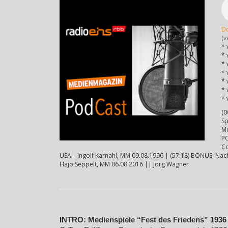
D
(v
* 
* 
* 
* 
* 
* 
* 
(0
Sp
Me
PO
Co
USA – Ingolf Karnahl, MM 09.08.1996 | (57:18) BONUS: Nac
Hajo Seppelt, MM 06.08.2016 || Jörg Wagner
INTRO: Medienspiele “Fest des Friedens” 1936 