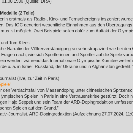
 01.08.1936 (Quelle: DRA)
edaille (2 Teile)
rlin erstmals als Radio-, Kino- und Fernsehereignis inszeniert wurde
dien. Das IOC generiert wesentliche Einnahmen aus den Übertragungs
lismus ist möglich. Zwei Beispiele sollen dafür zum Auftakt der Olym
 und Tom Klees
e Narrativ der Völkerverständigung so sehr strapaziert wie bei den
Fragen nach, wie sich Sportlerinnen und Sportler auf die Spiele vorb
 sein werden, während das Internationale Olympische Komitee weiterh
e u. a. in Israel, Russland, der Ukraine und in Afghanistan gedreht.”
alist (live, zur Zeit in Paris)
piele”
r den Verdachtsfall von Massendoping unter chinesischen Spitzensc
ympischen Spielen in Paris in eine Vertrauenskrise gestürzt. Doch nic
zeigen Hajo Seppelt und sein Team der ARD-Dopingredaktion umfasse
chen Spielen auf den Grund.”
tiv-Journalist, ARD-Dopingredaktion (Aufzeichnung 27.07.2024, 11: