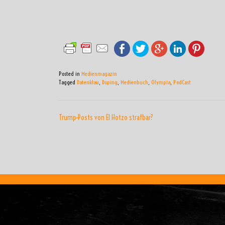
Posted in
Medienmagazin
Tagged
Datenklau
,
Doping
,
Medienbuch
,
Olympia
,
PodCast
BEITRAGSNAVIGATI
Trump-Posts von El Hotzo strafbar?