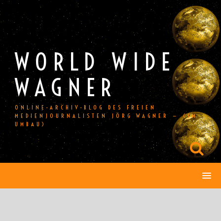
Skip
to
content
WORLD WIDE
WAGNER
ONLINE-ARCHIV-BLOG DES FREIEN
MEDIENJOURNALISTEN JÖRG WAGNER — (IM
UMBAU)