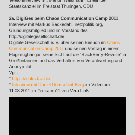
Telefoninterview mit Marion Walsmann, Chefin der
Staatskanzlei im Freistaat Thüringen, CDU
2a. DigiGes beim Chaos Communication Camp 2011
Interview mit Markus Beckedahl, netzpolitik.org,
Gründungsmitglied und im Vorstand des
http://digitalegesellschaft.de/
Digitale Gesellschaft e. V. über seinen Besuch im
Chaos
Communication Camp 2011
und seinen Vortrag in einem
Flugzeughangar, seine Sicht auf die “BlackBerry-Revolte” in
Großbritannien und das Verhältnis von Verantwortung und
Anonymität
Vgl.:
*
https://leaks.taz.de/
*
Interview mit Daniel Domscheit-Berg
im Video am
11.08.2011 im #cccamp11 von Vera Linß