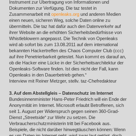
Instrument zur Übertragung von Informationen und
Dokumenten zur Verfügung. Die taz testet in
Zusammenarbeit mit
openleaks.org
und anderen Medien
einen neuen, sicheren Weg, solche Daten online zu
übermitteln. Die taz hat dafür auch den Datenverkehr auf
ihrer Website an die erhöhten Sicherheitsbedürfnisse von
Whistleblowern angepasst. Die Technik von Openleaks
wird ab sofort bis zum 13.08.2011 auf dem international
bekannten Hackertreffen des Chaos Computer Club (ccc)
auf ihre Penetrierbarkeit getestet. Nun kommt es darauf an,
ob die Hacker eine Lücke in der Sicherheitsarchitektur der
Openleaks-Software finden. Ist dies nicht der Fall, kann
Openleaks in den Dauerbetrieb gehen.“
Interview mit Reiner Metzger, stellv. taz-Chefredakteur
3. Auf dem Abstellgleis – Datenschutz im Internet
Bundesinnenminister Hans-Peter Friedrich will ein Ende der
Anonymität im Internet. Microsoft erlaubt Betroffenen, sich
seit 1. August per Widerspruch gegen seinen 360-Grad-
Dienst „Streetside“ zur Wehr zu setzen. Die
Verbraucherschutzministerin tritt bei Facebook aus.
Beispiele, die nicht darüber hinwegtäuschen können: Wenn
es um Daten im Internet geht, wird zwar laut getönt, doch