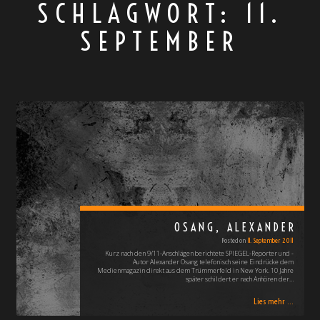
SCHLAGWORT:
11.
SEPTEMBER
OSANG, ALEXANDER
Posted on
11. September 2011
Kurz nach den 9/11-Anschlägen berichtete SPIEGEL-Reporter und -
Autor Alexander Osang telefonisch seine Eindrücke dem
Medienmagazin direkt aus dem Trümmerfeld in New York. 10 Jahre
später schildert er nach Anhören der…
Lies mehr ...