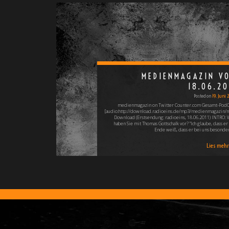
MEDIENMAGAZIN V
18.06.20
Posted on
19. Juni 
medienmagazin on Twitter Counter.com Gesamt-PodC
[audio:http://download.radioeins.de/mp3/medienmagazin
Download (Erstsendung: radioeins, 18.06.2011) INTRO: 
haben Sie mit Thomas Gottschalk vor? "Ich glaube, dass er
Ende weiß, dass er bei uns besonde
Lies mehr 