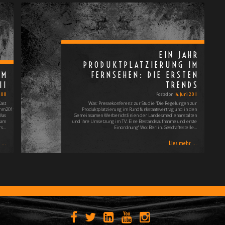
EIN JAHR
PRODUKTPLATZIERUNG IM
OM
FERNSEHEN: DIE ERSTEN
11
TRENDS
2011
Posted on
14. Juni 2011
ast
Was: Pressekonferenz zur Studie "Die Regelungen zur
/mm20110618.mp3]
Produktplatzierung im Rundfunkstaatsvertrag und in den
Was
Gemeinsamen Werberichtlinien der Landesmedienanstalten
 am
und ihre Umsetzung im TV. Eine Bestandsaufnahme und erste
rs…
Einordnung" Wo: Berlin, Geschäftsstelle…
...
Lies mehr ...