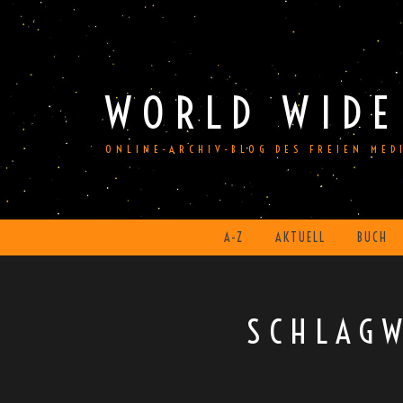
Skip
to
content
WORLD WIDE
ONLINE-ARCHIV-BLOG DES FREIEN ME
A-Z
AKTUELL
BUCH
SCHLAG