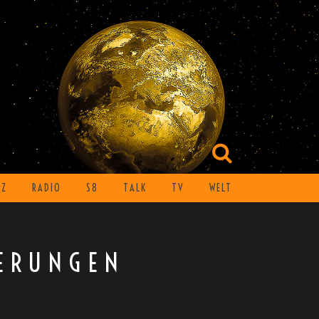
TZ
RADIO
S8
TALK
TV
WELT
ERUNGEN