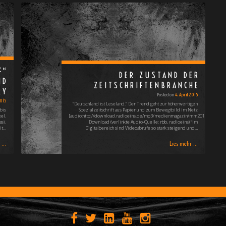
F“
DER ZUSTAND DER
ND
ZEITSCHRIFTENBRANCHE
RY
Posted on
4. April 2015
2015
“Deutschland ist Leseland.” Der Trend geht zur höherwertigen
bis
Spezialzeitschrift aus Papier und zum Bewegtbild im Netz
el.
[audio:http://download.radioeins.de/mp3/medienmagazin/mm20150404_1.m
si.
Download (verlinkte Audio-Quelle: rbb, radioeins) “Im
it…
Digitalbereich sind Videoabrufe so stark steigend und…
...
Lies mehr ...