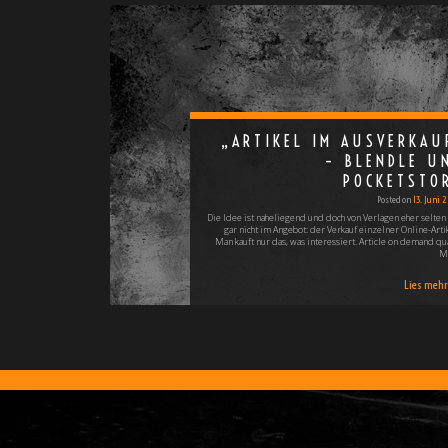
„ARTIKEL IM AUSVERKAU
– BLENDLE U
POCKETSTO
Posted on
13. Juni 
Die Idee ist naheliegend und doch von Verlagen eher selten 
gar nicht im Angebot: der Verkauf einzelner Online-Artik
Man kauft nur das, was interessiert. Article on demand qua
M
Lies mehr 