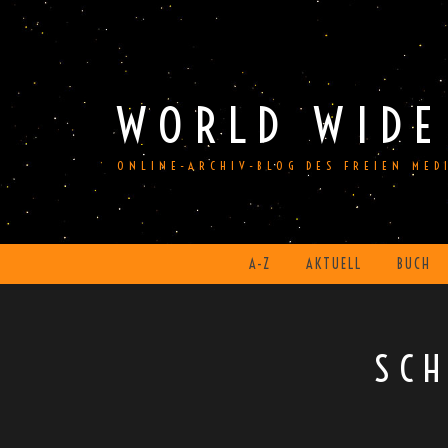
Skip
to
content
WORLD WIDE
ONLINE-ARCHIV-BLOG DES FREIEN ME
A-Z
AKTUELL
BUCH
SC