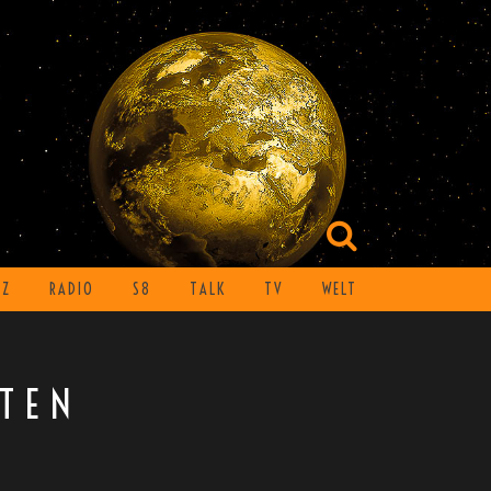
TZ
RADIO
S8
TALK
TV
WELT
FTEN