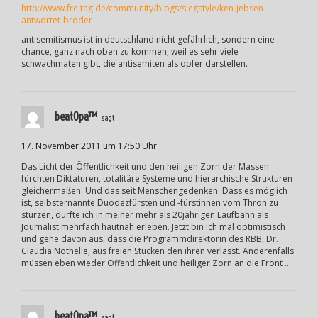
http://www.freitag.de/community/blogs/siegstyle/ken-jebsen-
antwortet-broder
antisemitismus ist in deutschland nicht gefährlich, sondern eine
chance, ganz nach oben zu kommen, weil es sehr viele
schwachmaten gibt, die antisemiten als opfer darstellen.
beatOpa™
sagt:
17. November 2011 um 17:50 Uhr
Das Licht der Öffentlichkeit und den heiligen Zorn der Massen
fürchten Diktaturen, totalitäre Systeme und hierarchische Strukturen
gleichermaßen. Und das seit Menschengedenken. Dass es möglich
ist, selbsternannte Duodezfürsten und -fürstinnen vom Thron zu
stürzen, durfte ich in meiner mehr als 20jährigen Laufbahn als
Journalist mehrfach hautnah erleben. Jetzt bin ich mal optimistisch
und gehe davon aus, dass die Programmdirektorin des RBB, Dr.
Claudia Nothelle, aus freien Stücken den ihren verlässt. Anderenfalls
müssen eben wieder Öffentlichkeit und heiliger Zorn an die Front …
beatOpa™
sagt: