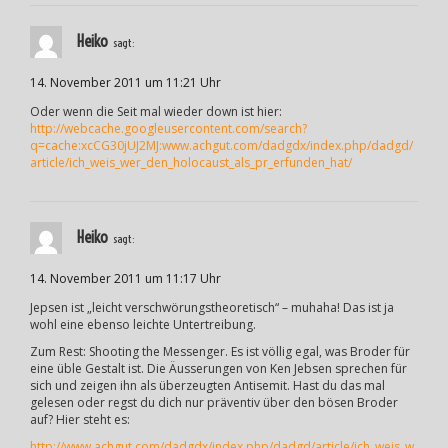
Heiko
sagt:
14. November 2011 um 11:21 Uhr
Oder wenn die Seit mal wieder down ist hier:
http://webcache.googleusercontent.com/search?
q=cache:xcCG30jUJ2MJ:www.achgut.com/dadgdx/index.php/dadgd/
article/ich_weis_wer_den_holocaust_als_pr_erfunden_hat/
Heiko
sagt:
14. November 2011 um 11:17 Uhr
Jepsen ist „leicht verschwörungstheoretisch“ – muhaha! Das ist ja
wohl eine ebenso leichte Untertreibung.
Zum Rest: Shooting the Messenger. Es ist völlig egal, was Broder für
eine üble Gestalt ist. Die Äusserungen von Ken Jebsen sprechen für
sich und zeigen ihn als überzeugten Antisemit. Hast du das mal
gelesen oder regst du dich nur präventiv über den bösen Broder
auf? Hier steht es:
http://www.achgut.com/dadgdx/index.php/dadgd/article/ich_weis_w