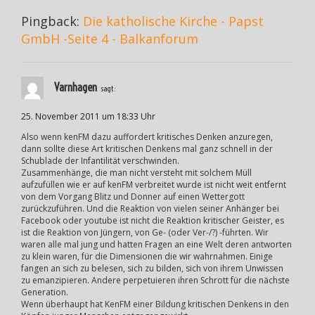
Pingback:
Die katholische Kirche - Papst
GmbH -Seite 4 - Balkanforum
Varnhagen
sagt:
25. November 2011 um 18:33 Uhr
Also wenn kenFM dazu auffordert kritisches Denken anzuregen,
dann sollte diese Art kritischen Denkens mal ganz schnell in der
Schublade der Infantilität verschwinden.
Zusammenhänge, die man nicht versteht mit solchem Müll
aufzufüllen wie er auf kenFM verbreitet wurde ist nicht weit entfernt
von dem Vorgang Blitz und Donner auf einen Wettergott
zurückzuführen. Und die Reaktion von vielen seiner Anhänger bei
Facebook oder youtube ist nicht die Reaktion kritischer Geister, es
ist die Reaktion von Jüngern, von Ge- (oder Ver-/?) -führten. Wir
waren alle mal jung und hatten Fragen an eine Welt deren antworten
zu klein waren, für die Dimensionen die wir wahrnahmen. Einige
fangen an sich zu belesen, sich zu bilden, sich von ihrem Unwissen
zu emanzipieren. Andere perpetuieren ihren Schrott für die nächste
Generation.
Wenn überhaupt hat KenFM einer Bildung kritischen Denkens in den