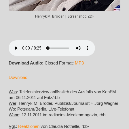
Henryk M. Broder | Screenshot: ZDF
Download Audio:
Closed Format:
MP3
Download
Was
: Telefoninterview anlässlich des Ausfalls von KenFM
am 06.11.2011 auf Fritz/rbb
Wer
: Henryk M. Broder, Publizist/Journalist + Jörg Wagner
Wo
: Potsdam/Berlin, Live-Telefonat
Wann
: 12.11.2011 im radioeins-Medienmagazin, rbb
Vgl
.:
Reaktionen
von Claudia Nothelle, rbb-