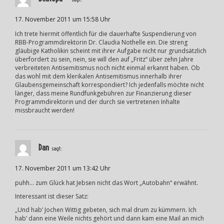
17. November 2011 um 15:58 Uhr
Ich trete hiermit öffentlich für die dauerhafte Suspendierung von
RBB-Programmdirektorin Dr. Claudia Nothelle ein. Die streng
gläubige Katholikin scheint mit ihrer Aufgabe nicht nur grundsätzlich
überfordert zu sein, nein, sie will den auf „Fritz“ über zehn Jahre
verbreiteten Antisemitismus noch nicht einmal erkannt haben. Ob
das wohl mit dem klerikalen Antisemitismus innerhalb ihrer
Glaubensgemeinschaft korrespondiert? Ich jedenfalls möchte nicht
länger, dass meine Rundfunkgebühren zur Finanzierung dieser
Programmdirektorin und der durch sie vertretenen Inhalte
missbraucht werden!
Dan
sagt:
17. November 2011 um 13:42 Uhr
puhh… zum Glück hat Jebsen nicht das Wort „Autobahn“ erwähnt.
Interessant ist dieser Satz:
„Und hab’ Jochen Wittig gebeten, sich mal drum zu kümmern. Ich
hab’ dann eine Weile nichts gehört und dann kam eine Mail an mich