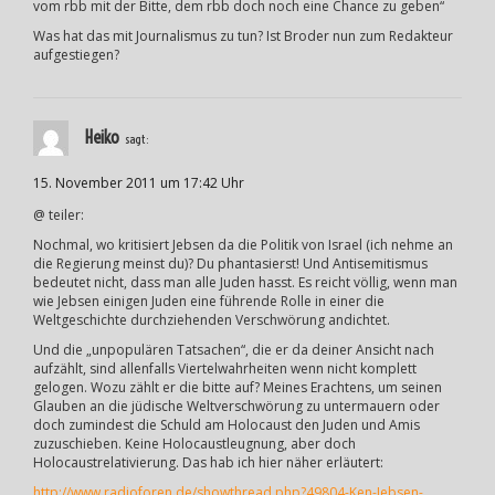
vom rbb mit der Bitte, dem rbb doch noch eine Chance zu geben“
Was hat das mit Journalismus zu tun? Ist Broder nun zum Redakteur
aufgestiegen?
Heiko
sagt:
15. November 2011 um 17:42 Uhr
@ teiler:
Nochmal, wo kritisiert Jebsen da die Politik von Israel (ich nehme an
die Regierung meinst du)? Du phantasierst! Und Antisemitismus
bedeutet nicht, dass man alle Juden hasst. Es reicht völlig, wenn man
wie Jebsen einigen Juden eine führende Rolle in einer die
Weltgeschichte durchziehenden Verschwörung andichtet.
Und die „unpopulären Tatsachen“, die er da deiner Ansicht nach
aufzählt, sind allenfalls Viertelwahrheiten wenn nicht komplett
gelogen. Wozu zählt er die bitte auf? Meines Erachtens, um seinen
Glauben an die jüdische Weltverschwörung zu untermauern oder
doch zumindest die Schuld am Holocaust den Juden und Amis
zuzuschieben. Keine Holocaustleugnung, aber doch
Holocaustrelativierung. Das hab ich hier näher erläutert:
http://www.radioforen.de/showthread.php?49804-Ken-Jebsen-