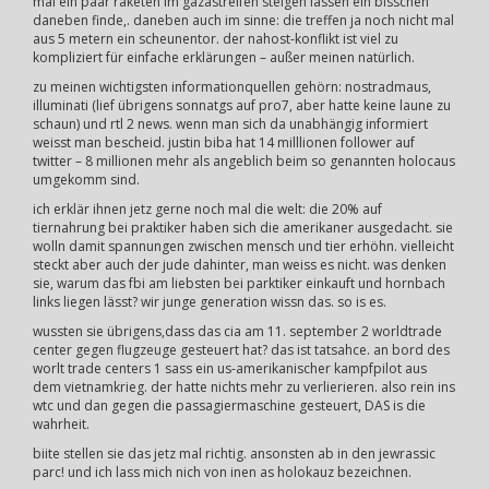
mal ein paar raketen im gazastreifen steigen lassen ein bisschen
daneben finde,. daneben auch im sinne: die treffen ja noch nicht mal
aus 5 metern ein scheunentor. der nahost-konflikt ist viel zu
kompliziert für einfache erklärungen – außer meinen natürlich.
zu meinen wichtigsten informationquellen gehörn: nostradmaus,
illuminati (lief übrigens sonnatgs auf pro7, aber hatte keine laune zu
schaun) und rtl 2 news. wenn man sich da unabhängig informiert
weisst man bescheid. justin biba hat 14 milllionen follower auf
twitter – 8 millionen mehr als angeblich beim so genannten holocaus
umgekomm sind.
ich erklär ihnen jetz gerne noch mal die welt: die 20% auf
tiernahrung bei praktiker haben sich die amerikaner ausgedacht. sie
wolln damit spannungen zwischen mensch und tier erhöhn. vielleicht
steckt aber auch der jude dahinter, man weiss es nicht. was denken
sie, warum das fbi am liebsten bei parktiker einkauft und hornbach
links liegen lässt? wir junge generation wissn das. so is es.
wussten sie übrigens,dass das cia am 11. september 2 worldtrade
center gegen flugzeuge gesteuert hat? das ist tatsahce. an bord des
worlt trade centers 1 sass ein us-amerikanischer kampfpilot aus
dem vietnamkrieg. der hatte nichts mehr zu verlierieren. also rein ins
wtc und dan gegen die passagiermaschine gesteuert, DAS is die
wahrheit.
biite stellen sie das jetz mal richtig. ansonsten ab in den jewrassic
parc! und ich lass mich nich von inen as holokauz bezeichnen.