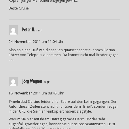
Köpfen junger Menschen entgegengewirkt.
Beste Grüße
Peter H.
sagt:
24. November 2011 um 11:04 Uhr
Also so einen Stuß wie dieser Ken quatscht sonst nur noch Florian
Rötzer von Telepolis zusammen. Da kommt nicht mal Broder gegen
an…
Jörg Wagner
sagt:
18. November 2011 um 08:45 Uhr
@mehrdad Sie sind leider einer Satire auf den Leim gegangen. Der
Autor dieser Zeilen steht nicht nur über dem „Brief“, sondern sogar
in der URL, die Sie hier reinkopiert haben: siegstyle.
Warum Sie hier mit Ihrem Eintrag gerade Herrn Broder sehr
augenfällig wiederlegen, können Sie nur selbst beantworten. Er ist
jedenfalls am 09.11.2011 der Meinung: