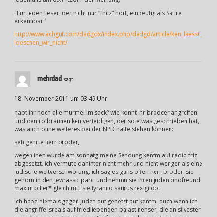
„Für jeden Leser, der nicht nur “Fritz” hört, eindeutig als Satire
erkennbar.“
http://www.achgut.com/dadgdx/index.php/dadgd/article/ken_laesst_
loeschen_wir_nicht/
mehrdad
sagt:
18. November 2011 um 03:49 Uhr
habt ihr noch alle murmel im sack? wie könnt ihr brodcer angreifen
und den rotbraunen ken verteidigen, der so etwas geschrieben hat,
was auch ohne weiteres bei der NPD hätte stehen können:
seh gehrte herr broder,
wegen inen wurde am sonnatg meine Sendung kenfm auf radio friz
abgesetzt. ich vermute dahinter nicht mehr und nicht wenger als eine
jüdische weltverschwörung. ich sag es gans offen herr broder: sie
gehörn in den jewrassic parc. und nehmn sie ihren judendinofreund
maxim biller* gleich mit. sie tyranno saurus rex gildo.
ich habe niemals gegen juden auf gehetzt auf kenfm. auch wenn ich
die angriffe isreals auf friedliebenden palästinenser, die an silvester