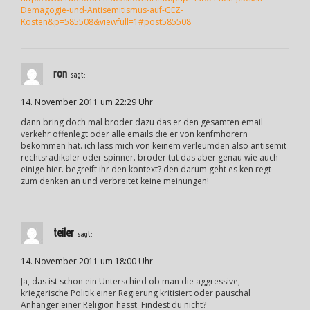
Demagogie-und-Antisemitismus-auf-GEZ-
Kosten&p=585508&viewfull=1#post585508
ron
sagt:
14. November 2011 um 22:29 Uhr
dann bring doch mal broder dazu das er den gesamten email
verkehr offenlegt oder alle emails die er von kenfmhörern
bekommen hat. ich lass mich von keinem verleumden also antisemit
rechtsradikaler oder spinner. broder tut das aber genau wie auch
einige hier. begreift ihr den kontext? den darum geht es ken regt
zum denken an und verbreitet keine meinungen!
teiler
sagt:
14. November 2011 um 18:00 Uhr
Ja, das ist schon ein Unterschied ob man die aggressive,
kriegerische Politik einer Regierung kritisiert oder pauschal
Anhänger einer Religion hasst. Findest du nicht?