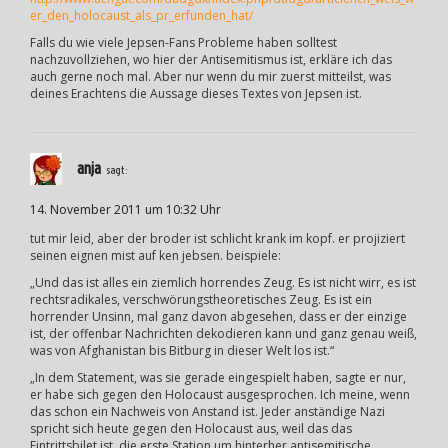
er_den_holocaust_als_pr_erfunden_hat/
Falls du wie viele Jepsen-Fans Probleme haben solltest
nachzuvollziehen, wo hier der Antisemitismus ist, erkläre ich das
auch gerne noch mal. Aber nur wenn du mir zuerst mitteilst, was
deines Erachtens die Aussage dieses Textes von Jepsen ist.
anja
sagt:
14. November 2011 um 10:32 Uhr
tut mir leid, aber der broder ist schlicht krank im kopf. er projiziert
seinen eignen mist auf ken jebsen. beispiele:
„Und das ist alles ein ziemlich horrendes Zeug. Es ist nicht wirr, es ist
rechtsradikales, verschwörungstheoretisches Zeug. Es ist ein
horrender Unsinn, mal ganz davon abgesehen, dass er der einzige
ist, der offenbar Nachrichten dekodieren kann und ganz genau weiß,
was von Afghanistan bis Bitburg in dieser Welt los ist.“
„In dem Statement, was sie gerade eingespielt haben, sagte er nur,
er habe sich gegen den Holocaust ausgesprochen. Ich meine, wenn
das schon ein Nachweis von Anstand ist. Jeder anständige Nazi
spricht sich heute gegen den Holocaust aus, weil das das
Eintrittsbilet ist, die erste Station um hinterher antisemitische