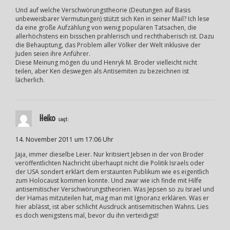
Und auf welche Verschwörungstheorie (Deutungen auf Basis
unbeweisbarer Vermutungen) stützt sich Ken in seiner Mail? Ich lese
da eine große Aufzählung von wenig populären Tatsachen, die
allerhöchstens ein bisschen prahlerisch und rechthaberisch ist. Dazu
die Behauptung, das Problem aller Völker der Welt inklusive der
Juden seien ihre Anführer.
Diese Meinung mögen du und Henryk M. Broder vielleicht nicht
teilen, aber Ken deswegen als Antisemiten zu bezeichnen ist
lächerlich.
Heiko
sagt:
14. November 2011 um 17:06 Uhr
Jaja, immer dieselbe Leier. Nur kritisiert Jebsen in der von Broder
veröffentlichten Nachricht überhaupt nicht die Politik Israels oder
der USA sondert erklärt dem erstaunten Publikum wie es eigentlich
zum Holocaust kommen konnte. Und zwar wie ich finde mit Hilfe
antisemitischer Verschwörungstheorien. Was Jepsen so zu Israel und
der Hamas mitzuteilen hat, mag man mit Ignoranz erklären. Was er
hier ablässt, ist aber schlicht Ausdruck antisemitischen Wahns. Lies
es doch wenigstens mal, bevor du ihn verteidigst!