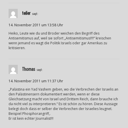
teiler
sagt:
14. November 2011 um 13:58 Uhr
Heiko, Leute wie du und Broder weichen den Begriff des
Antisemitismus auf, weil sie sofort „Antisemitismus!!!!“ kreischen
wenn jemand es wagt die Politik Israels oder gar Amerikas zu
kritisieren.
Thomas
sagt:
14. November 2011 um 11:37 Uhr
„Palästina ein Yad Vashem geben, wo die Verbrechen der Israelis an
den Palästinensern dokumentiert werden, wenn er diese
Gleichsetzung macht von Israel und Drittem Reich, dann brauche ich
da nicht viel zu interpretieren.“ Es ist schön zu hören. Diese Aussage
belegt doch dass er selber die Verbrechen der Israelies leugnet.
Beispiel Phosphorangriff,.
Er ist kein echter Journalist!!!