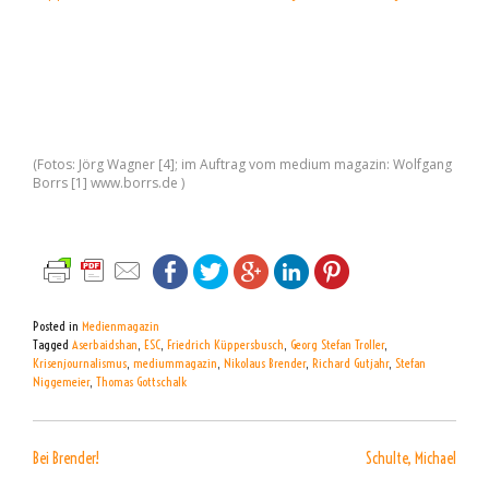
(Fotos: Jörg Wagner [4]; im Auftrag vom medium magazin: Wolfgang
Borrs [1] www.borrs.de )
Posted in
Medienmagazin
Tagged
Aserbaidshan
,
ESC
,
Friedrich Küppersbusch
,
Georg Stefan Troller
,
Krisenjournalismus
,
mediummagazin
,
Nikolaus Brender
,
Richard Gutjahr
,
Stefan
Niggemeier
,
Thomas Gottschalk
BEITRAGSNAVIGATION
Bei Brender!
Schulte, Michael