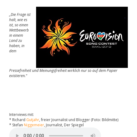
„Die Frage ist
halt, wie es
ist, so einen
Wettbewerb
in einem
Land zu
haben, in
dem
Pressefreiheit und Meinungsfreiheit wirklich nur so auf dem Papier
existieren.“
Interviews mit:
* Richard
Gutjahr
, freier Journalist und Blogger (Foto: Bildmitte)
* Stefan
Niggemeier
, Journalist, Der Spiegel