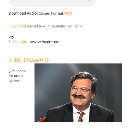
Download Audio:
Closed Format:
MP3
Download
(verlinkte Audio-Quelle: radioeins)
Vgl.:
*
Der Eklat
– nrw Medienforum
3.
Bei Brender!
(1)
„Da nehme
ich nichts
zurück.“