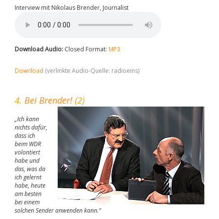
Interview mit Nikolaus Brender, Journalist
Download Audio:
Closed Format:
MP3
Download
(verlinkte Audio-Quelle: radioeins)
4.
Bei Brender!
(2)
„Ich kann
nichts dafür,
dass ich
beim WDR
volontiert
habe und
das, was da
ich gelernt
habe, heute
am besten
bei einem
solchen Sender anwenden kann.“