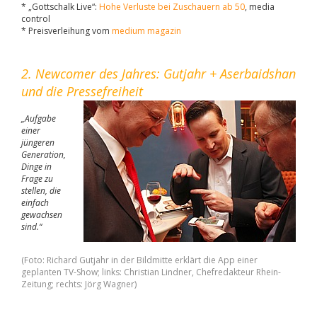
* „Gottschalk Live“:
Hohe Verluste bei Zuschauern ab 50
, media
control
* Preisverleihung vom
medium magazin
2. Newcomer des Jahres: Gutjahr + Aserbaidshan
und die Pressefreiheit
„Aufgabe
einer
jüngeren
Generation,
Dinge in
Frage zu
stellen, die
einfach
gewachsen
sind.“
(Foto: Richard Gutjahr in der Bildmitte erklärt die App einer
geplanten TV-Show; links: Christian Lindner, Chefredakteur Rhein-
Zeitung; rechts: Jörg Wagner)