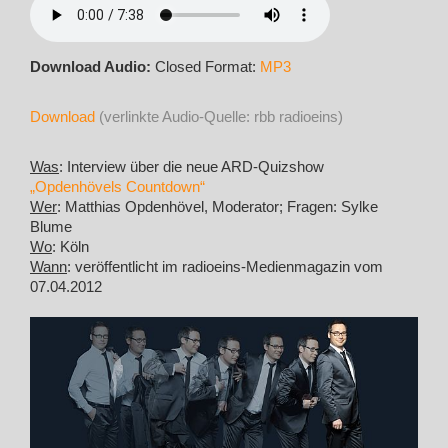
Download Audio:
Closed Format:
MP3
Download
(verlinkte Audio-Quelle: rbb radioeins)
Was
: Interview über die neue ARD-Quizshow
„Opdenhövels Countdown“
Wer
: Matthias Opdenhövel, Moderator; Fragen: Sylke
Blume
Wo
: Köln
Wann
: veröffentlicht im radioeins-Medienmagazin vom
07.04.2012