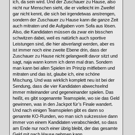
ich, da sein wird. Und der Zuschauer zu Hause, also
nicht nur Menschen sieht, die er vielleicht im Zweifel
gar nicht kennt, die sich bei irgendetwas anstrengen,
sondern der Zuschauer zu Hause kann die ganze Zeit
auch mitraten und die Aufgaben vom Sofa aus lösen.
Also, die Kandidaten müssen da zwar ein bisschen
schwitzen dabei, weil es natürlich auch sportive
Leistungen sind, die hier abverlangt werden, aber es
ist immer noch eine zweite Ebene drin, dass der
Zuschauer zu Hause nicht gelangweilt davor sitzt und
sagt, naja wann komm ich denn mal dran. Sondern
man kann bei allen Spielen im Prinzip mitfiebern und
mitraten und das ist, glaube ich, eine schöne
Mischung. Und was wirklich komplett neu ist bei der
Sendung, dass die vier Kandidaten abwechselnd
immer miteinander und gegeneinander spielen. Das
heißt, es gibt sogenannte Teamspiele, wo sie das Geld
gewinnen, was in den Jackpot für’s Finale wandert.
Und nach einigen Teamspielen gibt es dann so
genannte KO-Runden, wo man sich sukzessive dann
immer von einem Kandidaten verabschiedet, so dass
am Ende nur noch einer übrig bleibt, der das gesamte
Geld mit nach Hause nehmen kann.