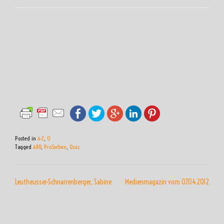
Posted in
A-Z
,
O
Tagged
ARD
,
ProSieben
,
Quiz
BEITRAGSNAVIGATION
Leutheusser-Schnarrenberger, Sabine
Medienmagazin vom 07.04.2012