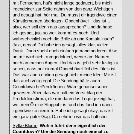
mit Fernsehen, hat’s nicht lange gedauert, bis mich
irgendeiner zur Seite nahm von den ganz Wichtigen
und gesagt hat, hör mal, Du musst dir irgendwie einen
Künstlernamen überlegen. Opdenhövel – das ist …
also, wer soll denn das aussprechen? Und da habe
ich gesagt, jaja so weit kommt es noch. Und
wahrscheinlich noch die Brille ab und Kontaktlinsen? –
Jaja, genau! Da habe ich gesagt, alles klar, vielen
Dank. Dann sucht euch einfach jemand anderen. Also,
an mir wird nicht rumgedoktert, weder am Namen,
noch an meinen Augen. Und das ist jetzt sehr lustig zu
sehen, dass auf einmal Opdenhövel Teil des Titels ist.
Das war auch ehrlich gesagt nicht meine Idee. Mir ist
das auch völlig egal. Die Sendung hätte auch
Countdown heißen können. Wäre genauso super
gewesen. Aber, das war halt ein Vorschlag der
Produktionsfirma, die mir dann das Logo gezeigt hat,
wo mein Ö eine Stoppuhr ist und das fand ich dann
irgendwie so niedlich. Habe ich gesagt okay, das ist
ein ganz guter Gag. Da nehmen wir das halt rein.
Sylke Blume
:
Wohin führt denn eigentlich der
Countdown? Um die Sendung noch einmal zu