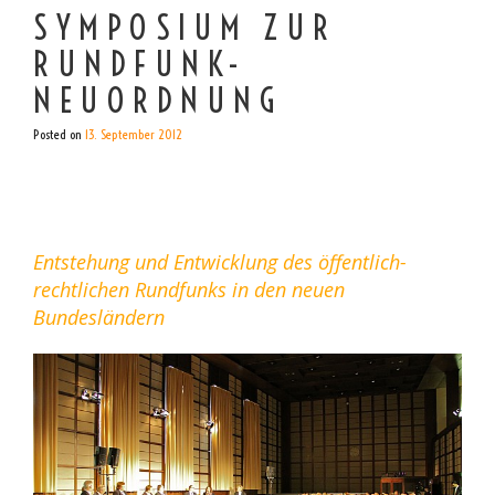
SYMPOSIUM ZUR
RUNDFUNK-
NEUORDNUNG
Posted on
13. September 2012
Entstehung und Entwicklung des öffentlich-
rechtlichen Rundfunks in den neuen
Bundesländern