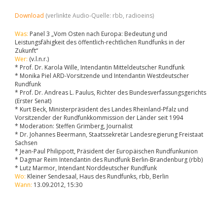
Download
(verlinkte Audio-Quelle: rbb, radioeins)
Was:
Panel 3 „Vom Osten nach Europa: Bedeutung und
Leistungsfähigkeit des öffentlich-rechtlichen Rundfunks in der
Zukunft“
Wer:
(v.l.n.r.)
* Prof. Dr. Karola Wille, Intendantin Mitteldeutscher Rundfunk
* Monika Piel ARD-Vorsitzende und Intendantin Westdeutscher
Rundfunk
* Prof. Dr. Andreas L. Paulus, Richter des Bundesverfassungsgerichts
(Erster Senat)
* Kurt Beck, Ministerpräsident des Landes Rheinland-Pfalz und
Vorsitzender der Rundfunkkommission der Länder seit 1994
* Moderation: Steffen Grimberg, Journalist
* Dr. Johannes Beermann, Staatssekretär Landesregierung Freistaat
Sachsen
* Jean-Paul Philippott, Präsident der Europäischen Rundfunkunion
* Dagmar Reim Intendantin des Rundfunk Berlin-Brandenburg (rbb)
* Lutz Marmor, Intendant Norddeutscher Rundfunk
Wo:
Kleiner Sendesaal, Haus des Rundfunks, rbb, Berlin
Wann:
13.09.2012, 15:30