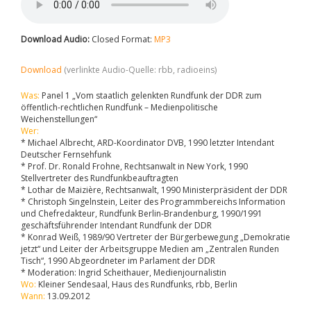
Download Audio:
Closed Format:
MP3
Download
(verlinkte Audio-Quelle: rbb, radioeins)
Was:
Panel 1 „Vom staatlich gelenkten Rundfunk der DDR zum
öffentlich-rechtlichen Rundfunk – Medienpolitische
Weichenstellungen“
Wer:
* Michael Albrecht, ARD-Koordinator DVB, 1990 letzter Intendant
Deutscher Fernsehfunk
* Prof. Dr. Ronald Frohne, Rechtsanwalt in New York, 1990
Stellvertreter des Rundfunkbeauftragten
* Lothar de Maizière, Rechtsanwalt, 1990 Ministerpräsident der DDR
* Christoph Singelnstein, Leiter des Programmbereichs Information
und Chefredakteur, Rundfunk Berlin-Brandenburg, 1990/1991
geschäftsführender Intendant Rundfunk der DDR
* Konrad Weiß, 1989/90 Vertreter der Bürgerbewegung „Demokratie
jetzt“ und Leiter der Arbeitsgruppe Medien am „Zentralen Runden
Tisch“, 1990 Abgeordneter im Parlament der DDR
* Moderation: Ingrid Scheithauer, Medienjournalistin
Wo:
Kleiner Sendesaal, Haus des Rundfunks, rbb, Berlin
Wann:
13.09.2012