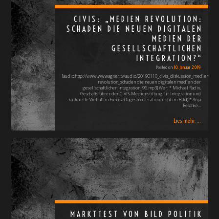
CIVIS: „MEDIEN REVOLUTION:
SCHADEN DIE NEUEN DIGITALEN
MEDIEN DER
GESELLSCHAFTLICHEN
INTEGRATION?“
Posted on
10. Januar 2019
[audio:http://www.wwwagner.tv/audio/20190110_civis_diskussion_medien
revolution_schaden die neuen digitalen medien der
gesellschaftlichen integration_96.mp3] Wer: * Michael Radix,
Geschäftsführer der CIVIS-Medienstiftung für Integration und
kulturelle Vielfalt in Europa (Tagesmoderation, nicht im Bild) * Anja
Reschke…
Lies mehr ...
MARKTTEST VON BILD POLITIK