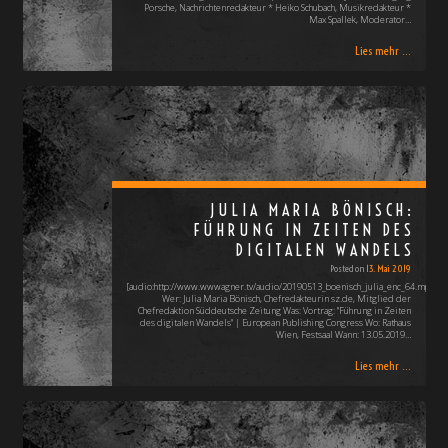
Porsche, Nachrichtenredakteur * Heiko Schubach, Musikredakteur *
Max Spallek, Moderator…
Lies mehr ...
JULIA MARIA BÖNISCH:
FÜHRUNG IN ZEITEN DES
DIGITALEN WANDELS
Posted on
13. Mai 2019
[audio:http://www.wwwagner.tv/audio/20190513_boenisch_julia_enc_64.mp3]
Wer: Julia Maria Bönisch, Chefredakteurin sz.de, Mitglied der
Chefredaktion Süddeutsche Zeitung Was: Vortrag: "Führung in Zeiten
des digitalen Wandels" | European Publishing Congress Wo: Rathaus
Wien, Festsaal Wann: 13.05.2019…
Lies mehr ...