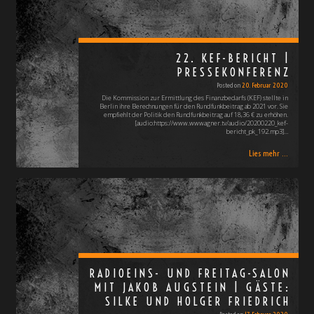
22. KEF-BERICHT |
PRESSEKONFERENZ
Posted on
20. Februar 2020
Die Kommission zur Ermittlung des Finanzbedarfs (KEF) stellte in
Berlin ihre Berechnungen für den Rundfunkbeitrag ab 2021 vor. Sie
empfiehlt der Politik den Rundfunkbeitrag auf 18,36 € zu erhöhen.
[audio:https://www.wwwagner.tv/audio/20200220_kef-
bericht_pk_192.mp3]…
Lies mehr ...
RADIOEINS- UND FREITAG-SALON
MIT JAKOB AUGSTEIN | GÄSTE:
SILKE UND HOLGER FRIEDRICH