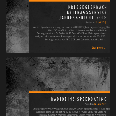
PRESSEGESPRÄCH
BEITRAGSSERVICE
JAHRESBERICHT 2018
Posted on
2. Juli 2019
[audio:https://www.wwwagner.tv/audio/20190702_beitragsservice_pg_96.mp3]
Wer: * Goran Goic, Leiter Unternehmenskommunikation
Beitragsservice * Dr. Stefan Wolf, Geschäftsführer Beitragsservice *
und JournalistInnen Was: Pressegespräch zum Jahresbericht 2018 Wo:
Beitragsservice von ARD, ZDF und Deutschlandradio, Köln…
Lies mehr ...
RADIOEINS-SPEEDDATING
Posted on
14. Juni 2019
[audio:http://www.wwwagner.tv/audio/20190614_speeddating_1_128.mp3]
Was: radioeins-Speeddating 13 zu 13 Wer: * Gabi Beck, PodCast und
Veranstaltungen * Michael Dropmann, Leiter Projekte * Wolfgang