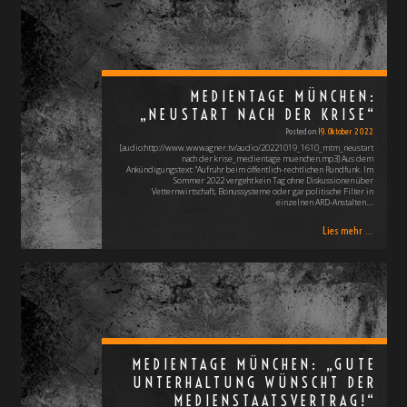
MEDIENTAGE MÜNCHEN:
„NEUSTART NACH DER KRISE“
Posted on
19. Oktober 2022
[audio:http://www.wwwagner.tv/audio/20221019_1610_mtm_neustart
nach der krise_medientage muenchen.mp3] Aus dem
Ankündigungstext: "Aufruhr beim öffentlich-rechtlichen Rundfunk. Im
Sommer 2022 vergeht kein Tag ohne Diskussionen über
Vetternwirtschaft, Bonussysteme oder gar politische Filter in
einzelnen ARD-Anstalten.…
Lies mehr ...
MEDIENTAGE MÜNCHEN: „GUTE
UNTERHALTUNG WÜNSCHT DER
MEDIENSTAATSVERTRAG!“