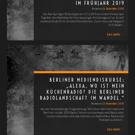
IM FRÜHJAHR 2019
Posted on
14. Dezember 2018
Die Axel Springer SE kündigte am 13.12.2018 auf einem Presse Get-
Together den Markttest für "ein neuartiges Politikmagazin" an. Es soll
wöchentlich als Print-Zeitschrift erscheinen. Zuvor muss das Magazin
im Frühjahr…
Lies mehr ...
BERLINER MEDIENDISKURSE:
„ALEXA, WO IST MEIN
KÜCHENRADIO? DIE BERLINER
RADIOLANDSCHAFT IM WANDEL.“
Posted on
27. November 2018
Aus der Veranstaltungs-Fragestellung: "Wie hören Berlinerinnen und
Berliner im Jahr 2018 Radio? Hören sie überhaupt noch Radio oder
nutzen inzwischen alle das Internet, um Nachrichten, Musik und
Podcasts zu hören?…
Lies mehr ...