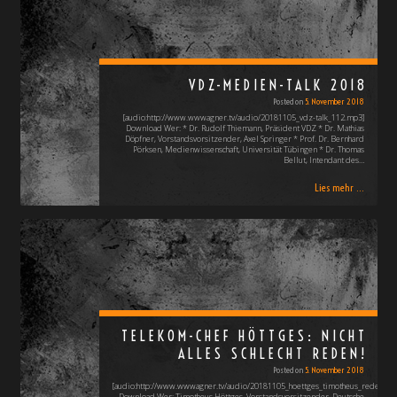
VDZ-MEDIEN-TALK 2018
Posted on
5. November 2018
[audio:http://www.wwwagner.tv/audio/20181105_vdz-talk_112.mp3]
Download Wer: * Dr. Rudolf Thiemann, Präsident VDZ * Dr. Mathias
Döpfner, Vorstandsvorsitzender, Axel Springer * Prof. Dr. Bernhard
Pörksen, Medienwissenschaft, Universität Tübingen * Dr. Thomas
Bellut, Intendant des…
Lies mehr ...
TELEKOM-CHEF HÖTTGES: NICHT
ALLES SCHLECHT REDEN!
Posted on
5. November 2018
[audio:http://www.wwwagner.tv/audio/20181105_hoettges_timotheus_rede_vdz
Download Wer: Timotheus Höttges, Vorstandsvorsitzender, Deutsche