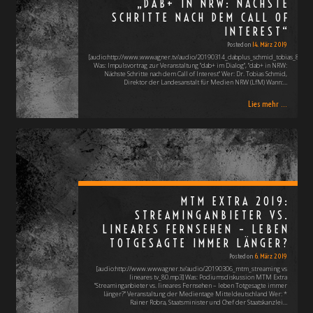
„DAB+ IN NRW: NÄCHSTE
SCHRITTE NACH DEM CALL OF
INTEREST“
Posted on
14. März 2019
[audio:http://www.wwwagner.tv/audio/20190314_dabplus_schmid_tobias_80.mp
Was: Impulsvortrag zur Veranstaltung "dab+ im Dialog", "dab+ in NRW:
Nächste Schritte nach dem Call of Interest" Wer: Dr. Tobias Schmid,
Direktor der Landesanstalt für Medien NRW (LfM) Wann:…
Lies mehr ...
MTM EXTRA 2019:
STREAMINGANBIETER VS.
LINEARES FERNSEHEN – LEBEN
TOTGESAGTE IMMER LÄNGER?
Posted on
6. März 2019
[audio:http://www.wwwagner.tv/audio/20190306_mtm_streaming vs
lineares tv_80.mp3] Was: Podiumsdiskussion MTM Extra
"Streaminganbieter vs. lineares Fernsehen – leben Totgesagte immer
länger?" Veranstaltung der Medientage Mitteldeutschland Wer: *
Rainer Robra, Staatsminister und Chef der Staatskanzlei…