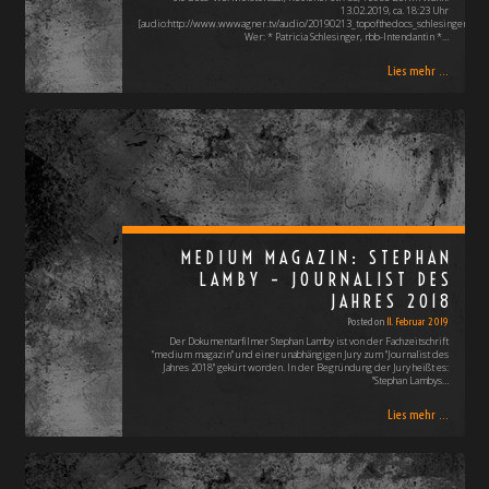
13.02.2019, ca. 18:23 Uhr
[audio:http://www.wwwagner.tv/audio/20190213_topofthedocs_schlesinger_patr
Wer: * Patricia Schlesinger, rbb-Intendantin *…
Lies mehr ...
MEDIUM MAGAZIN: STEPHAN
LAMBY – JOURNALIST DES
JAHRES 2018
Posted on
11. Februar 2019
Der Dokumentarfilmer Stephan Lamby ist von der Fachzeitschrift
"medium magazin" und einer unabhängigen Jury zum "Journalist des
Jahres 2018" gekürt worden. In der Begründung der Jury heißt es:
"Stephan Lambys…
Lies mehr ...