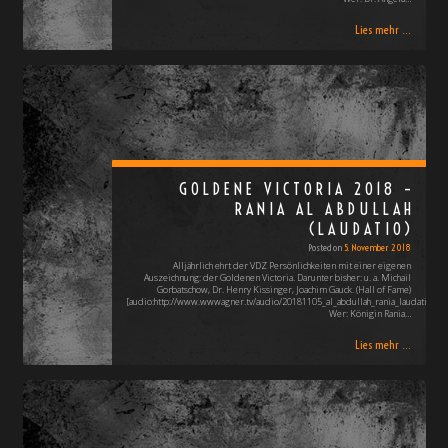
Lies mehr ...
GOLDENE VICTORIA 2018 –
RANIA AL ABDULLAH
(LAUDATIO)
Posted on
5. November 2018
Alljährlich ehrt der VDZ Persönlichkeiten mit einer eigenen
Auszeichnung: der Goldenen Victoria. Darunter bisher: u. a. Michail
Gorbatschow, Dr. Henry Kissinger, Joachim Gauck. (Hall of Fame)
[audio:http://www.wwwagner.tv/audio/20181105_al_abdullah_rania_laudatio_go
Wer: Königin Rania…
Lies mehr ...