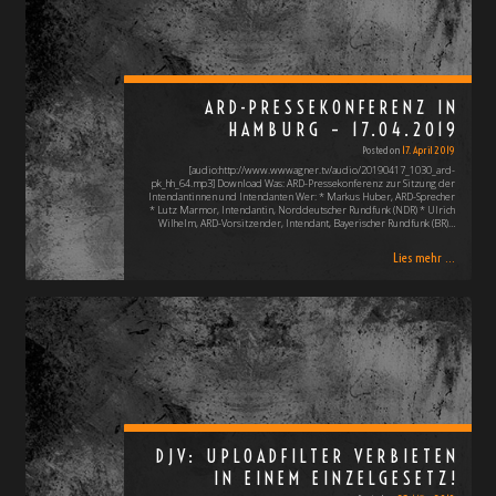
ARD-PRESSEKONFERENZ IN
HAMBURG – 17.04.2019
Posted on
17. April 2019
[audio:http://www.wwwagner.tv/audio/20190417_1030_ard-
pk_hh_64.mp3] Download Was: ARD-Pressekonferenz zur Sitzung der
Intendantinnen und Intendanten Wer: * Markus Huber, ARD-Sprecher
* Lutz Marmor, Intendantin, Norddeutscher Rundfunk (NDR) * Ulrich
Wilhelm, ARD-Vorsitzender, Intendant, Bayerischer Rundfunk (BR)…
Lies mehr ...
DJV: UPLOADFILTER VERBIETEN
IN EINEM EINZELGESETZ!