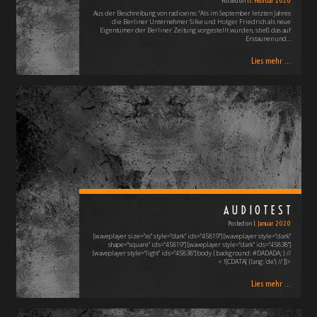
Posted on
17. Februar 2020
Aus der Beschreibung von radioeins: "Als im September letzten Jahres
die Berliner Unternehmer Silke und Holger Friedrich als neue
Eigentümer der Berliner Zeitung vorgestellt wurden, stieß das auf
Erstaunen und…
Lies mehr ...
AUDIOTEST
Posted on
1. Januar 2020
[waveplayer size="xs" style="dark" ids="45819"] [waveplayer style="dark"
shape="square" ids="45819"] [waveplayer style="dark" ids="45838"]
[waveplayer style="light" ids="45838"] body { background: #DADADA; } //
< ![CDATA[ {lang: 'de'} // ]]>
Lies mehr ...