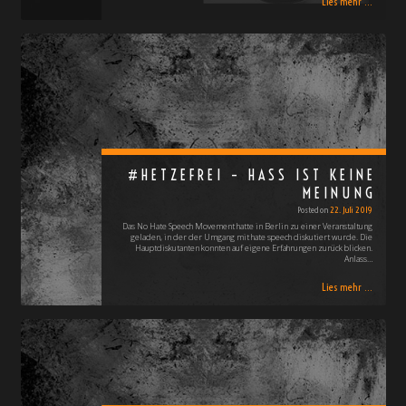
Lies mehr ...
#HETZEFREI – HASS IST KEINE
MEINUNG
Posted on
22. Juli 2019
Das No Hate Speech Movement hatte in Berlin zu einer Veranstaltung
geladen, in der der Umgang mit hate speech diskutiert wurde. Die
Hauptdiskutanten konnten auf eigene Erfahrungen zurück blicken.
Anlass…
Lies mehr ...