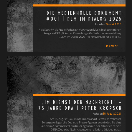
DIE MEDIENHÖLLE DOKUMENT
#001 | DLM IM DIALOG 2026
Posted on
26. April 2026
* via Spotify * via Apple Podcasts * via Amazon Music In dieser grünen
Ausgabe #001 „Dokument“ werden große Teile der Veranstaltung
„DLM im Dialog 2026 – Verantwortung für Vielfalt“…
Lies mehr ...
„IM DIENST DER NACHRICHT“ –
75 JAHRE DPA | PETER KROPSCH
Posted on
18. August 2024
Am 18. August 1949 wurde in Goslar auf Beschluss mehrerer
Zeitungsverleger die Deutsche Presse-Agentur gegründet. Sie ging
aus dem Zusammenschluss dreier Agenturen der Alliierten hervor:
DENA (Deutsche Nachrichtenagentur), Südena (Süddeutsche…