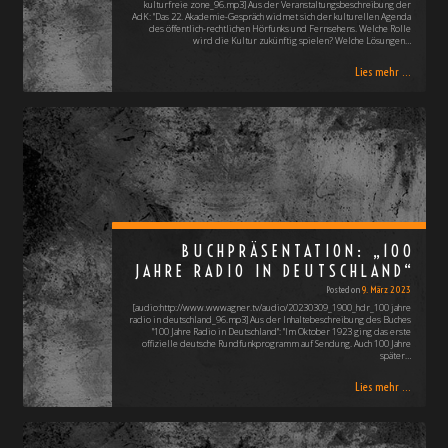
kulturfreie zone_96.mp3] Aus der Veranstaltungsbeschreibung der
AdK: "Das 22. Akademie-Gespräch widmet sich der kulturellen Agenda
des öffentlich-rechtlichen Hörfunks und Fernsehens. Welche Rolle
wird die Kultur zukünftig spielen? Welche Lösungen…
Lies mehr ...
BUCHPRÄSENTATION: „100
JAHRE RADIO IN DEUTSCHLAND“
Posted on
9. März 2023
[audio:http://www.wwwagner.tv/audio/20230309_1900_hdr_100 jahre
radio in deutschland_96.mp3] Aus der Inhaltebeschreibung des Buches
"100 Jahre Radio in Deutschland": "Im Oktober 1923 ging das erste
offizielle deutsche Rundfunkprogramm auf Sendung. Auch 100 Jahre
später…
Lies mehr ...