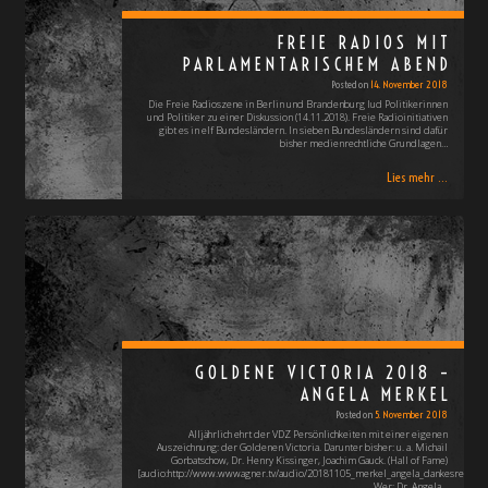
FREIE RADIOS MIT
PARLAMENTARISCHEM ABEND
Posted on
14. November 2018
Die Freie Radioszene in Berlin und Brandenburg lud Politikerinnen
und Politiker zu einer Diskussion (14.11.2018). Freie Radioinitiativen
gibt es in elf Bundesländern. In sieben Bundesländern sind dafür
bisher medienrechtliche Grundlagen…
Lies mehr ...
GOLDENE VICTORIA 2018 –
ANGELA MERKEL
Posted on
5. November 2018
Alljährlich ehrt der VDZ Persönlichkeiten mit einer eigenen
Auszeichnung: der Goldenen Victoria. Darunter bisher: u. a. Michail
Gorbatschow, Dr. Henry Kissinger, Joachim Gauck. (Hall of Fame)
[audio:http://www.wwwagner.tv/audio/20181105_merkel_angela_dankesrede_v
Wer: Dr. Angela…