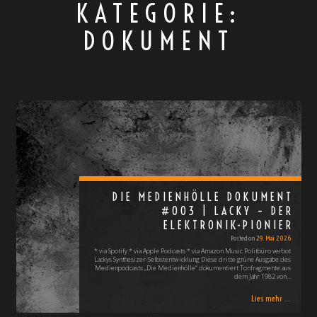
KATEGORIE:
DOKUMENT
DIE MEDIENHÖLLE DOKUMENT
#003 | LACKY – DER
ELEKTRONIK-PIONIER
Posted on
29. Mai 2026
* via Spotify * via Apple Podcasts * via Amazon Music Politbüro verbot
Lackys Synthesizer-Selbstentwicklung Diese dritte grüne Ausgabe des
Medienpodcasts „Die Medienhölle“ dokumentiert Tonfragmente aus
dem Jahr 1982 von…
Lies mehr ...