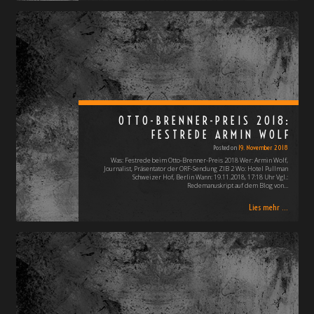
OTTO-BRENNER-PREIS 2018:
FESTREDE ARMIN WOLF
Posted on
19. November 2018
Was: Festrede beim Otto-Brenner-Preis 2018 Wer: Armin Wolf,
Journalist, Präsentator der ORF-Sendung ZIB 2 Wo: Hotel Pullman
Schweizer Hof, Berlin Wann: 19.11.2018, 17:18 Uhr Vgl.:
Redemanuskript auf dem Blog von…
Lies mehr ...