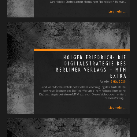
Lars Haider, Chefredakteur Hamburger Abendblatt * Hannah…
Lies mehr ...
HOLGER FRIEDRICH: DIE
DIGITALSTRATEGIE DES
BERLINER VERLAGS – MTM
EXTRA
Posted on
5. März 2020
Rund vier Monate nach der offiziellen Genehmigung des Kaufs stellte
der neue Besitzer des Berliner Verlags einem Fachpublikum seine
Digitalstrategie bei einem MTM extra vor. Dieses Video dokumentiert
diesen Vortrag,…
Lies mehr ...