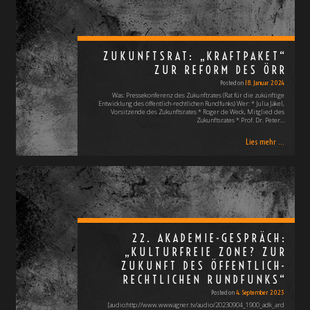
ZUKUNFTSRAT: „KRAFTPAKET“
ZUR REFORM DES ÖRR
Posted on
18. Januar 2024
Was: Pressekonferenz des Zukunftrates (Rat für die zukünftige
Entwicklung des öffentlich-rechtlichen Rundfunks) Wer: * Julia Jäkel,
Vorsitzende des Zukunftsrates * Roger de Weck, Mitglied des
Zukunftsrates * Prof. Dr. Peter…
Lies mehr ...
22. AKADEMIE-GESPRÄCH:
„KULTURFREIE ZONE? ZUR
ZUKUNFT DES ÖFFENTLICH-
RECHTLICHEN RUNDFUNKS“
Posted on
4. September 2023
[audio:http://www.wwwagner.tv/audio/20230904_1900_adk_ard