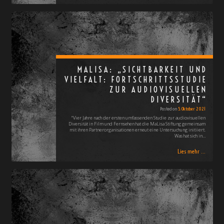
MALISA: „SICHTBARKEIT UND
VIELFALT: FORTSCHRITTSSTUDIE
ZUR AUDIOVISUELLEN
DIVERSITÄT“
Posted on
5. Oktober 2021
“Vier Jahre nach der ersten umfassenden Studie zur audiovisuellen
Diversität in Film und Fernsehen hat die MaLisa Stiftung gemeinsam
mit ihren Partnerorganisationen erneut eine Untersuchung initiiert.
Was hat sich in…
Lies mehr ...