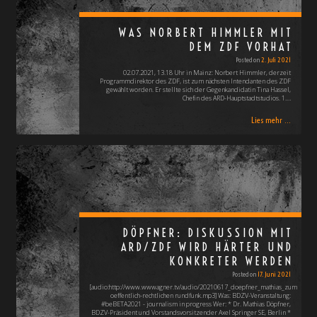
WAS NORBERT HIMMLER MIT
DEM ZDF VORHAT
Posted on
2. Juli 2021
02.07.2021, 13.18 Uhr in Mainz: Norbert Himmler, derzeit
Programmdirektor des ZDF, ist zum nächsten Intendanten des ZDF
gewählt worden. Er stellte sich der Gegenkandidatin Tina Hassel,
Chefin des ARD-Hauptstadtstudios. 1.…
Lies mehr ...
DÖPFNER: DISKUSSION MIT
ARD/ZDF WIRD HÄRTER UND
KONKRETER WERDEN
Posted on
17. Juni 2021
[audio:http://www.wwwagner.tv/audio/20210617_doepfner_mathias_zum
oeffentlich-rechtlichen rundfunk.mp3] Was: BDZV-Veranstaltung:
#beBETA2021 - journalism in progress Wer: * Dr. Mathias Döpfner,
BDZV-Präsident und Vorstandsvorsitzender Axel Springer SE, Berlin *