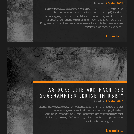
Posted on
19. Oktober 2022
[audio:http://www.wwwagner.tv/audio/20221019_1110_mtm_gute
unterhaltung wuenscht der medienstaatsvertrag.mp3] Aus dem
Ankündigungstext: "Der neue Medienstaatsvertrag wird wohl die
Anforderungen an die Unterhaltung in den öffentlich-rechtlichen
Programmen modifizieren. Zuschauern sollen Unterhaltungsformate
angeboten werden, die einem…
Lies mehr ...
AG DOK: „DIE ARD NACH DER
SOGENANNTEN ‚KRISE IM RBB'“
Posted on
18. Oktober 2022
[audio:http://www.wwwagner.tv/audio/20221018_1012_agdok_die ard
nach der sogenannten rbb-krise_dok leipzig.mp3] Aus dem
Ankündigungstext: "Die Rundfunkanstalten benötigen dringendst
Aufsichtsgremien, die in der Lage sind bzw. in die Lage versetzt
werden, die an sie gerichteten…
Lies mehr ...