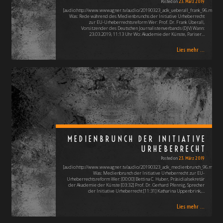
Posted on
23. März 2019
[audio:http://www.wwwagner.tv/audio/20190323_adk_ueberall_frank_96.mp3]
Was: Rede während des Medienbrunchs der Initiative Urheberrecht
zur EU-Urheberrechtsreform Wer: Prof. Dr. Frank Überall,
Vorsitzender des Deutschen Journalistenverbands (DJV) Wann:
23.03.2019, 11:13 Uhr Wo: Akademie der Künste, Pariser…
Lies mehr ...
MEDIENBRUNCH DER INITIATIVE
URHEBERRECHT
Posted on
23. März 2019
[audio:http://www.wwwagner.tv/audio/20190323_adk_medienbrunch_96.mp3]
Was: Medienbrunch der Initiative Urheberrecht zur EU-
Urheberrechtsreform Wer: [00:00] Bettina C. Huber, Präsidialsekretär
der Akademie der Künste [03:32] Prof. Dr. Gerhard Pfennig, Sprecher
der Initiative Urheberrecht [11:31] Katharina Uppenbrink,…
Lies mehr ...