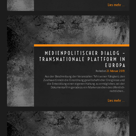
Lies mehr ...
MEDIENPOLITISCHER DIALOG –
TRANSNATIONALE PLATTFORM IN
EUROPA
Posted on
21. Februar 2019
Aus der Beschreibung der Veranstalter: "Mit seiner Fähigkeit, den
Zuschauer(inne)n die Einordnung gesellschaftlicher Ereignisse und
die Entwicklung einer eigenen Haltung zu ermöglichen, sei der
Dokumentarfilm geradezu ein Markenzeichen des öffentlich-
rechtlichen…
Lies mehr ...