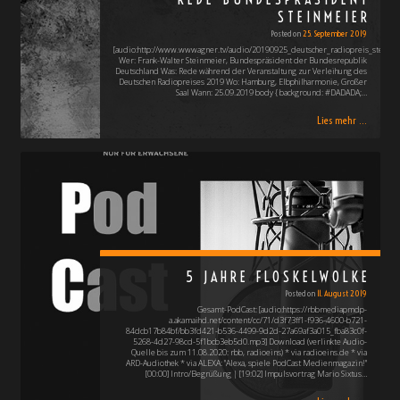
STEINMEIER
Posted on
25. September 2019
[audio:http://www.wwwagner.tv/audio/20190925_deutscher_radiopreis_steinm
Wer: Frank-Walter Steinmeier, Bundespräsident der Bundesrepublik
Deutschland Was: Rede während der Veranstaltung zur Verleihung des
Deutschen Radiopreises 2019 Wo: Hamburg, Elbphilharmonie, Großer
Saal Wann: 25.09.2019 body { background: #DADADA;…
Lies mehr ...
5 JAHRE FLOSKELWOLKE
Posted on
11. August 2019
Gesamt-PodCast: [audio:https://rbbmediapmdp-
a.akamaihd.net/content/cc/71/d3f73ff1-f936-4600-b721-
84dcb17b84bf/bb3fd421-b536-4499-9d2d-27a69af3a015_fba83c0f-
5268-4d27-98cd-5f1bcb3eb5d0.mp3] Download (verlinkte Audio-
Quelle bis zum 11.08.2020: rbb, radioeins) * via radioeins.de * via
ARD-Audiothek * via ALEXA: "Alexa, spiele PodCast Medienmagazin!"
[00:00] Intro/Begrüßung | [19:02] Impulsvortrag Mario Sixtus…