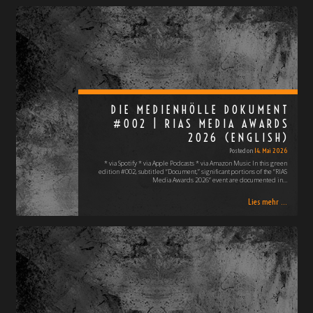
DIE MEDIENHÖLLE DOKUMENT
#002 | RIAS MEDIA AWARDS
2026 (ENGLISH)
Posted on
14. Mai 2026
* via Spotify * via Apple Podcasts * via Amazon Music In this green
edition #002, subtitled “Document,” significant portions of the “RIAS
Media Awards 2026” event are documented in…
Lies mehr ...