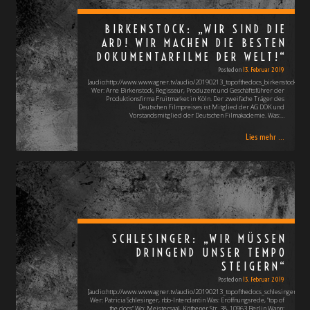
BIRKENSTOCK: „WIR SIND DIE
ARD! WIR MACHEN DIE BESTEN
DOKUMENTARFILME DER WELT!“
Posted on
13. Februar 2019
[audio:http://www.wwwagner.tv/audio/20190213_topofthedocs_birkenstock_arn
Wer: Arne Birkenstock, Regisseur, Produzent und Geschäftsführer der
Produktionsfirma Fruitmarket in Köln. Der zweifache Träger des
Deutschen Filmpreises ist Mitglied der AG DOK und
Vorstandsmitglied der Deutschen Filmakademie. Was:…
Lies mehr ...
SCHLESINGER: „WIR MÜSSEN
DRINGEND UNSER TEMPO
STEIGERN“
Posted on
13. Februar 2019
[audio:http://www.wwwagner.tv/audio/20190213_topofthedocs_schlesinger_patr
Wer: Patricia Schlesinger, rbb-Intendantin Was: Eröffnungsrede, "top of
the docs" Wo: Meistersaal, Köthener Str. 38, 10963 Berlin Wann: