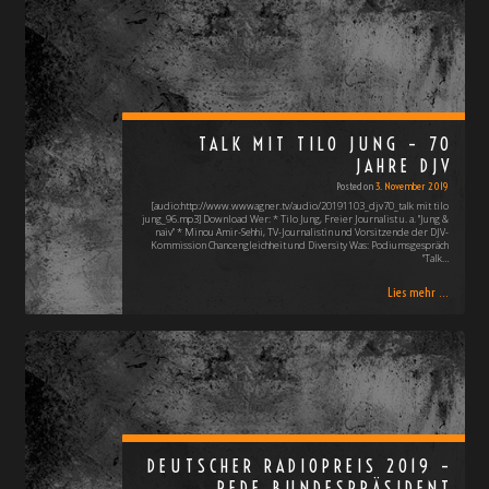
TALK MIT TILO JUNG – 70
JAHRE DJV
Posted on
3. November 2019
[audio:http://www.wwwagner.tv/audio/20191103_djv70_talk mit tilo
jung_96.mp3] Download Wer: * Tilo Jung, Freier Journalist u. a. "Jung &
naiv" * Minou Amir-Sehhi, TV-Journalistin und Vorsitzende der DJV-
Kommission Chancengleichheit und Diversity Was: Podiumsgespräch
"Talk…
Lies mehr ...
DEUTSCHER RADIOPREIS 2019 –
REDE BUNDESPRÄSIDENT