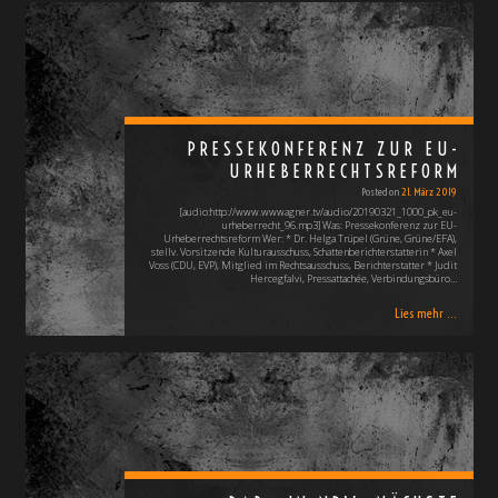
PRESSEKONFERENZ ZUR EU-
URHEBERRECHTSREFORM
Posted on
21. März 2019
[audio:http://www.wwwagner.tv/audio/20190321_1000_pk_eu-
urheberrecht_96.mp3] Was: Pressekonferenz zur EU-
Urheberrechtsreform Wer: * Dr. Helga Trüpel (Grüne, Grüne/EFA),
stellv. Vorsitzende Kulturausschuss, Schattenberichterstatterin * Axel
Voss (CDU, EVP), Mitglied im Rechtsausschuss, Berichterstatter * Judit
Hercegfalvi, Pressattachée, Verbindungsbüro…
Lies mehr ...