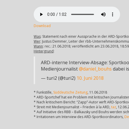
Download
Was
: Statement nach einer Aussprache in der ARD-Sport
Wer
: Justus Demmer, Leiter der rbb-Unternehmenskommu
Wann
: rec.: 21.06.2018; veröffentlicht am 23.06.2018, 18
Hintergrund
:
ARD-interne Interview-Absage: Sportkoo
Medienjournalist
@daniel_bouhs
dabei is
— turi2 (@turi2)
10. Juni 2018
* Funkstille,
Süddeutsche Zeitung
, 11.06.2018
* ARD-Sportchef hat ein Problem mit kritischen Journaliste
* Nach kritischem Bericht: “Zapp”-Autor wirft ARD-Sportko
* Streit mit Medienjournalist – Frieden à la ARD,
taz
, 12.06
* Auf Initiative des RBB – Balkausky und Bouhs werden si
* Irritationen um Interview des ARD-Sportkoordinators,
De