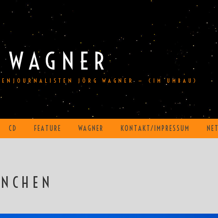
 WAGNER
DIENJOURNALISTEN JÖRG WAGNER — (IM UMBAU)
CD
FEATURE
WAGNER
KONTAKT/IMPRESSUM
NE
ÜNCHEN