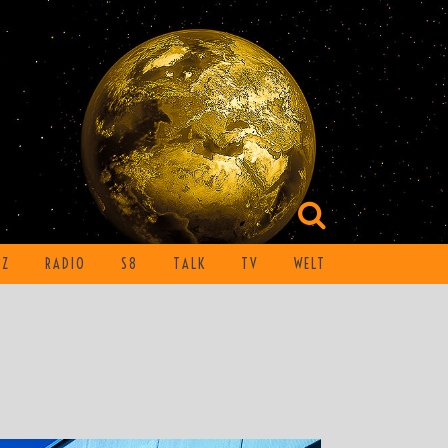
TZ
RADIO
S8
TALK
TV
WELT