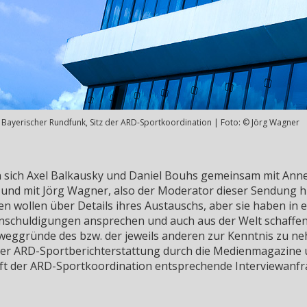
Bayerischer Rundfunk, Sitz der ARD-Sportkoordination | Foto: © Jörg Wagner
 sich Axel Balkausky und Daniel Bouhs gemeinsam mit Annett
d mit Jörg Wagner, also der Moderator dieser Sendung hie
ren wollen über Details ihres Austauschs, aber sie haben in 
schuldigungen ansprechen und auch aus der Welt schaffen k
 Beweggründe des bzw. der jeweils anderen zur Kenntnis zu
g der ARD-Sportberichterstattung durch die Medienmagazine u
aft der ARD-Sportkoordination entsprechende Interviewanf