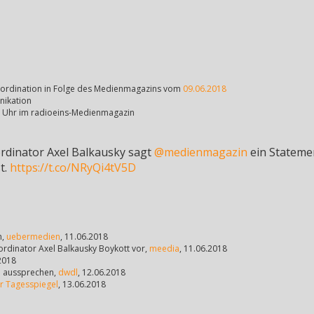
koordination in Folge des Medienmagazins vom
09.06.2018
nikation
:59 Uhr im radioeins-Medienmagazin
rdinator Axel Balkausky sagt
@medienmagazin
ein Stateme
t.
https://t.co/NRyQi4tV5D
n,
uebermedien
, 11.06.2018
ordinator Axel Balkausky Boykott vor,
meedia
, 11.06.2018
.2018
ch aussprechen,
dwdl
, 12.06.2018
r Tagesspiegel
, 13.06.2018