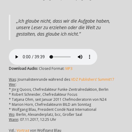
„Ich glaube nicht, dass wir die Aufgabe haben,
unsere Leser zu erziehen oder die Welt zu
gestalten, das glaube ich nicht.“
Download Audio:
Closed Format:
MP3
Was
: Journalistenrunde während des
VDZ Publishers‘ Summit17
Wer
:
* Jörg Quoos, Chefredakteur Funke-Zentralredaktion, Berlin
* Robert Schneider, Chefredakteur Focus
* Tatjana Ohm, seit Januar 2011 Chefmoderatorin von N24
* Marion Horn, Chefredakteurin BILD am Sonntag
* Wolfgang Blau, President Condé Nast International
Wo
: Berlin, Alexanderplatz, bcc, Großer Saal
Wann
: 07.11.2017, 12:25 Uhr
Vgl
.:
Vortrag
von Wolfgang Blau