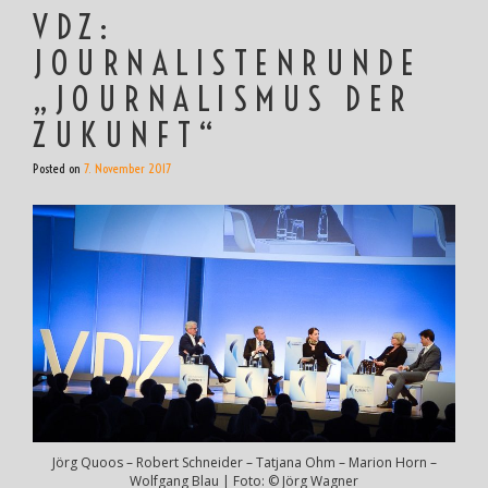
VDZ:
JOURNALISTENRUNDE
„JOURNALISMUS DER
ZUKUNFT“
Posted on
7. November 2017
Jörg Quoos – Robert Schneider – Tatjana Ohm – Marion Horn –
Wolfgang Blau | Foto: © Jörg Wagner