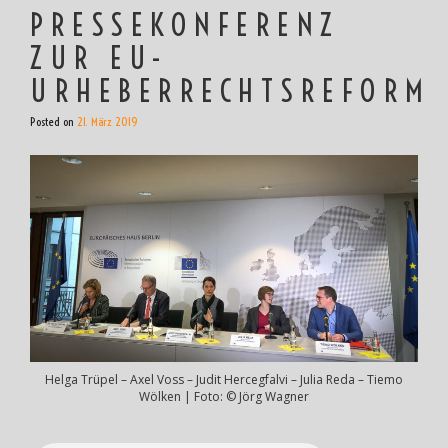
PRESSEKONFERENZ
ZUR EU-
URHEBERRECHTSREFORM
Posted on
21. März 2019
Helga Trüpel – Axel Voss – Judit Hercegfalvi – Julia Reda – Tiemo
Wölken | Foto: © Jörg Wagner