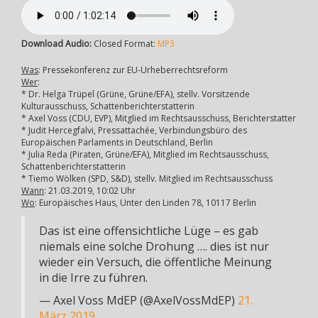
Download Audio:
Closed Format:
MP3
Was
: Pressekonferenz zur EU-Urheberrechtsreform
Wer
:
* Dr. Helga Trüpel (Grüne, Grüne/EFA), stellv. Vorsitzende
Kulturausschuss, Schattenberichterstatterin
* Axel Voss (CDU, EVP), Mitglied im Rechtsausschuss, Berichterstatter
* Judit Hercegfalvi, Pressattachée, Verbindungsbüro des
Europäischen Parlaments in Deutschland, Berlin
* Julia Reda (Piraten, Grüne/EFA), Mitglied im Rechtsausschuss,
Schattenberichterstatterin
* Tiemo Wölken (SPD, S&D), stellv. Mitglied im Rechtsausschuss
Wann
: 21.03.2019, 10:02 Uhr
Wo
: Europäisches Haus, Unter den Linden 78, 10117 Berlin
Das ist eine offensichtliche Lüge – es gab
niemals eine solche Drohung …. dies ist nur
wieder ein Versuch, die öffentliche Meinung
in die Irre zu führen.
— Axel Voss MdEP (@AxelVossMdEP)
21.
März 2019