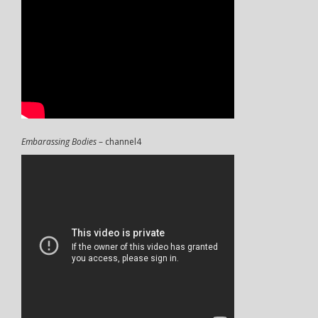
Embarassing Bodies
– channel4