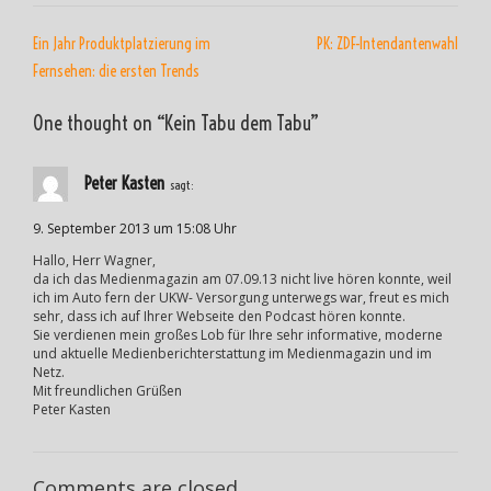
BEITRAGSNAVIGATION
Ein Jahr Produktplatzierung im
PK: ZDF-Intendantenwahl
Fernsehen: die ersten Trends
One thought on “
Kein Tabu dem Tabu
”
Peter Kasten
sagt:
9. September 2013 um 15:08 Uhr
Hallo, Herr Wagner,
da ich das Medienmagazin am 07.09.13 nicht live hören konnte, weil
ich im Auto fern der UKW- Versorgung unterwegs war, freut es mich
sehr, dass ich auf Ihrer Webseite den Podcast hören konnte.
Sie verdienen mein großes Lob für Ihre sehr informative, moderne
und aktuelle Medienberichterstattung im Medienmagazin und im
Netz.
Mit freundlichen Grüßen
Peter Kasten
Comments are closed.