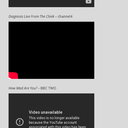
Diagnosis Live From The Clinik
– channel4
How Mad Are You?
– BBC TWO