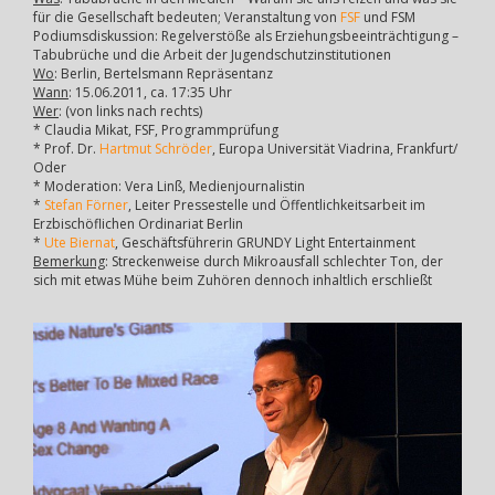
für die Gesellschaft bedeuten; Veranstaltung von
FSF
und FSM
Podiumsdiskussion: Regelverstöße als Erziehungsbeeinträchtigung –
Tabubrüche und die Arbeit der Jugendschutzinstitutionen
Wo
: Berlin, Bertelsmann Repräsentanz
Wann
: 15.06.2011, ca. 17:35 Uhr
Wer
: (von links nach rechts)
* Claudia Mikat, FSF, Programmprüfung
* Prof. Dr.
Hartmut Schröder
, Europa Universität Viadrina, Frankfurt/
Oder
* Moderation: Vera Linß, Medienjournalistin
*
Stefan Förner
, Leiter Pressestelle und Öffentlichkeitsarbeit im
Erzbischöflichen Ordinariat Berlin
*
Ute Biernat
, Geschäftsführerin GRUNDY Light Entertainment
Bemerkung
: Streckenweise durch Mikroausfall schlechter Ton, der
sich mit etwas Mühe beim Zuhören dennoch inhaltlich erschließt