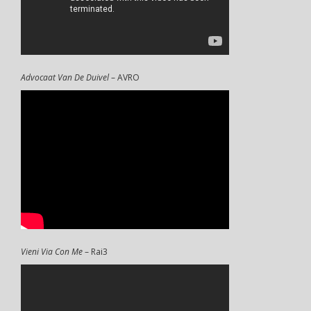
Advocaat Van De Duivel
– AVRO
Vieni Via Con Me
– Rai3