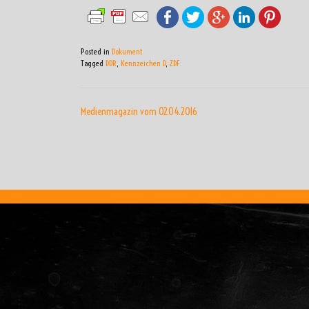
Posted in
Dokument
Tagged
DDR
,
Kennzeichen D
,
ZDF
BEITRAGSNAVIGATI
Medienmagazin vom 02.04.2016