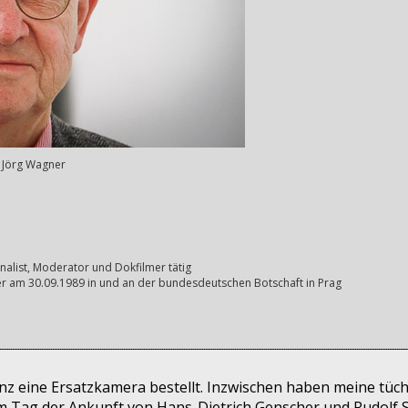
© Jörg Wagner
rnalist, Moderator und Dokfilmer tätig
 am 30.09.1989 in und an der bundesdeutschen Botschaft in Prag
inz eine Ersatzkamera bestellt. Inzwischen haben meine tüc
am Tag der Ankunft von Hans-Dietrich Genscher und Rudolf S