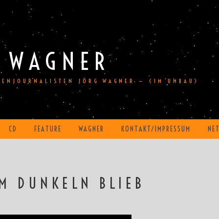
 WAGNER
DIENJOURNALISTEN JÖRG WAGNER — (IM UMBAU)
CD
FEATURE
WAGNER
KONTAKT/IMPRESSUM
NE
M DUNKELN BLIEB