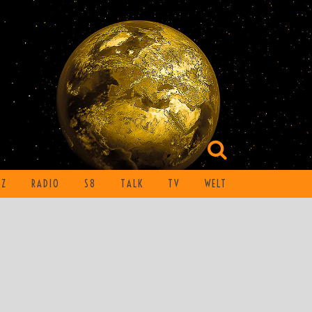
TZ
RADIO
S8
TALK
TV
WELT