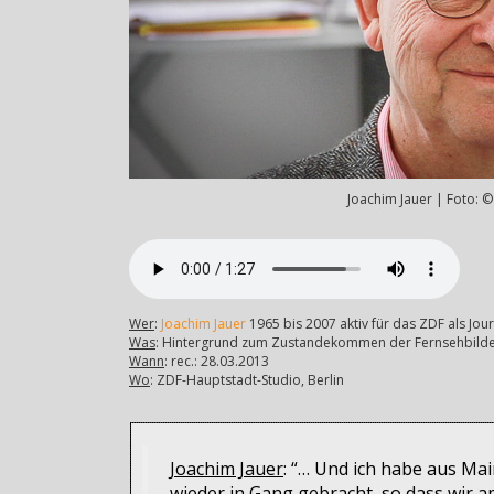
Joachim Jauer | Foto: 
Wer
:
Joachim Jauer
1965 bis 2007 aktiv für das ZDF als Jou
Was
: Hintergrund zum Zustandekommen der Fernsehbilder
Wann
: rec.: 28.03.2013
Wo
: ZDF-Hauptstadt-Studio, Berlin
Joachim Jauer
: “… Und ich habe aus Ma
wieder in Gang gebracht, so dass wir 