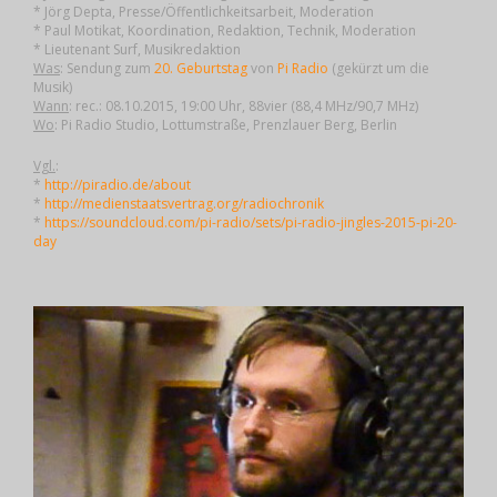
* Jörg Depta, Presse/Öffentlichkeitsarbeit, Moderation
* Paul Motikat, Koordination, Redaktion, Technik, Moderation
* Lieutenant Surf, Musikredaktion
Was
: Sendung zum
20. Geburtstag
von
Pi Radio
(gekürzt um die
Musik)
Wann
: rec.: 08.10.2015, 19:00 Uhr, 88vier (88,4 MHz/90,7 MHz)
Wo
: Pi Radio Studio, Lottumstraße, Prenzlauer Berg, Berlin
Vgl.
:
*
http://piradio.de/about
*
http://medienstaatsvertrag.org/radiochronik
*
https://soundcloud.com/pi-radio/sets/pi-radio-jingles-2015-pi-20-
day