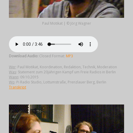
Paul Motikat | © Jörg Wagner
Download Audio:
Closed Format:
MP3
Wer
: Paul Motikat, Koordination, Redaktion, Technik, Moderation
Was
: Statement zum 20jährigen Kampf um Freie Radios in Berlin
Wann
: 09.10.2015
Wo
: Pi Radio Studio, Lottumstraße, Prenzlauer Berg, Berlin
Transkript