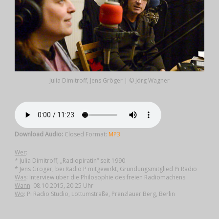
Julia Dimitroff, Jens Gröger | © Jörg Wagner
Download Audio:
Closed Format:
MP3
Wer
:
* Julia Dimitroff, „Radiopiratin“ seit 1990
* Jens Gröger, bei Radio P mitgewirkt, Gründungsmitglied Pi Radio
Was
: Interview über die Philosophie des freien Radiomachens
Wann
: 08.10.2015, 20:25 Uhr
Wo
: Pi Radio Studio, Lottumstraße, Prenzlauer Berg, Berlin