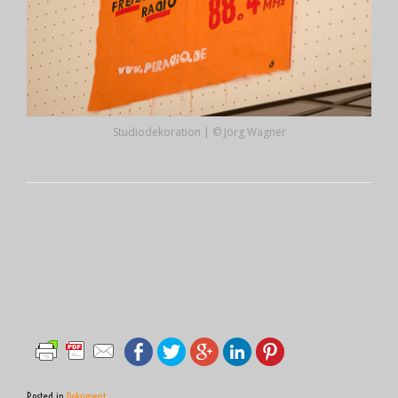
Studiodekoration | © Jörg Wagner
Posted in
Dokument