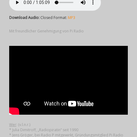
Download Audio:
Closed Format:
MP3
Mit freundlicher Genehmigung von Pi Radio
Wer
: (v.l.n.r.)
* Julia Dimitroff, „Radiopiratin“ seit 1990
* Jens Gröger, bei Radio P mitgewirkt, Gründungsmitglied Pi Radio