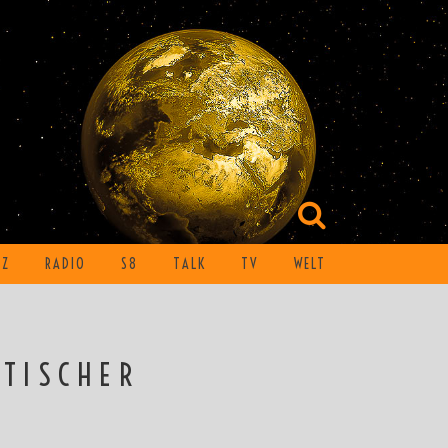
TZ
RADIO
S8
TALK
TV
WELT
ATISCHER