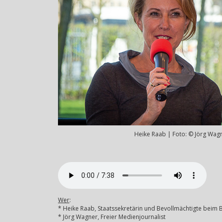
Heike Raab | Foto: © Jörg Wag
Wer
:
* Heike Raab, Staatssekretärin und Bevollmächtigte beim B
* Jörg Wagner, Freier Medienjournalist