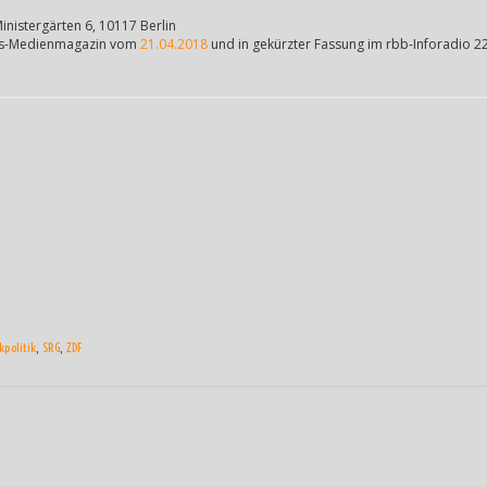
inistergärten 6, 10117 Berlin
oeins-Medienmagazin vom
21.04.2018
und in gekürzter Fassung im rbb-Inforadio 22
politik
,
SRG
,
ZDF
ON