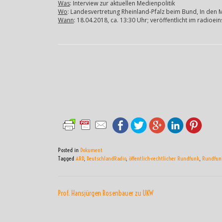
Was
: Interview zur aktuellen Medienpolitik
Wo
: Landesvertretung Rheinland-Pfalz beim Bund, In den M
Wann
: 18.04.2018, ca. 13:30 Uhr; veröffentlicht im radi
Posted in
Dokument
Tagged
ARD
,
DeutschlandRadio
,
öffentlich-rechtlicher Rundfunk
,
Rundfunk
BEITRAGSNAVIGATI
Prof. Hansjürgen Rosenbauer zu UKW