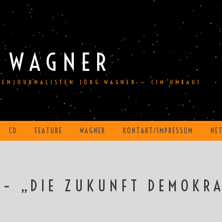
 WAGNER
DIENJOURNALISTEN JÖRG WAGNER — (IM UMBAU)
CD
FEATURE
WAGNER
KONTAKT/IMPRESSUM
NE
 – „DIE ZUKUNFT DEMOKR