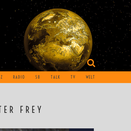
TZ
RADIO
S8
TALK
TV
WELT
TER FREY