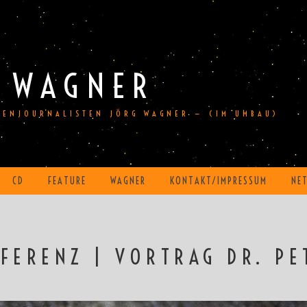
 WAGNER
DIENJOURNALISTEN JÖRG WAGNER — (IM UMBAU)
CD
FEATURE
WAGNER
KONTAKT/IMPRESSUM
NE
FERENZ | VORTRAG DR. PE